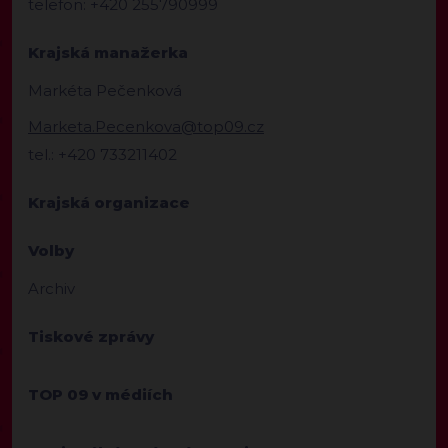
telefon: +420 255790999
Krajská manažerka
Markéta Pečenková
Marketa.Pecenkova@top09.cz
tel.: +420 733211402
Krajská organizace
Volby
Archiv
Tiskové zprávy
TOP 09 v médiích