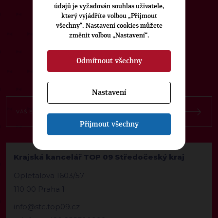
údajů je vyžadován souhlas uživatele,
který vyjádříte volbou „Přijmout
ODEBÍREJTE NÁŠ TOPOVÝ
všechny“. Nastavení cookies můžete
změnit volbou „Nastavení“.
NEWSLETTER
Odmítnout všechny
Nastavení
Přijmout všechny
Krajská kancelář TOP 09 Středočeský kraj
Opletalova 1603/57
110 00 Praha 1
info@stc.top09.cz