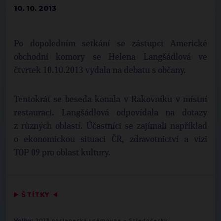
10. 10. 2013
Po dopoledním setkání se zástupci Americké
obchodní komory se Helena Langšádlová ve
čtvrtek 10.10.2013 vydala na debatu s občany.
Tentokrát se beseda konala v Rakovníku v místní
restauraci. Langšádlová odpovídala na dotazy
z různých oblastí. Účastníci se zajímali například
o ekonomickou situaci ČR, zdravotnictví a vizi
TOP 09 pro oblast kultury.
▶
ŠTÍTKY
◀
-
Volby:
2013 poslanecká sněmovna
Středočeský