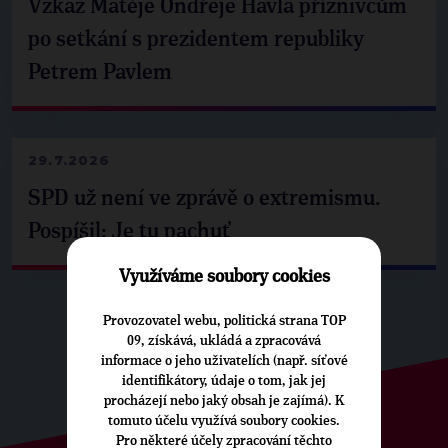
Vzkaz Matěje Ondřeje Havla příznivcům
po setkání s prezidentem republiky
Petrem Pavlem
29.7.2026
SPD už není ve zprávě o extremismu.
Pospíšil: Je tu pachuť
Využíváme soubory cookies
Provozovatel webu, politická strana TOP
09, získává, ukládá a zpracovává
informace o jeho uživatelích (např. síťové
identifikátory, údaje o tom, jak jej
procházejí nebo jaký obsah je zajímá). K
tomuto účelu využívá soubory cookies.
Pro některé účely zpracování těchto