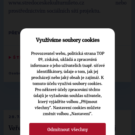
www.stredoceskekulturnileto.cz nebo
prostřednictvím sociálních sítí projektu.
PŘEVZATO Z: STŘEDOČESKÝ KRAJ
Využíváme soubory cookies
Provozovatel webu, politická strana TOP
▶
ŠTÍTKY
◀
09, získává, ukládá a zpracovává
informace o jeho uživatelích (např. síťové
identifikátory, údaje o tom, jak jej
Osobnosti:
Václav Švenda
procházejí nebo jaký obsah je zajímá). K
tomuto účelu využívá soubory cookies.
Pro některé účely zpracování těchto
údajů je vyžadován souhlas uživatele,
▶
NEPŘEHLÉDNĚTE
◀
který vyjádříte volbou „Přijmout
všechny“. Nastavení cookies můžete
změnit volbou „Nastavení“.
28.7.2026
Veřejné finance, euro i školství. Matěj
Odmítnout všechny