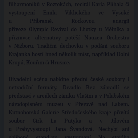
filharmoniků v Roztokách, recitál Karla Plíhala či
vystoupení Emila Viklického ve Vysoké
u Příbramě. Rockovou energii
přiveze Olympic Revival do Lhotky u Mělníka a
příznivce alternativy potěší Nauzea Orchestra
v Nižboru. Tradiční dechovku v podání souboru
Krajanka hostí hned několik míst, například Dolní
Krupá, Kouřim či Hrusice.
Divadelní scéna nabídne přední české soubory i
netradiční formáty. Divadlo Bez zábradlí se
představí v areálech zámku Vlašim a v Polabském
národopisném muzeu v Přerově nad Labem.
Kutnohorská Galerie Středočeského kraje přivítá
soubor Cirk La Putyka a v Jílovém
u Prahyvystoupí Jana Švandová. Nechybí ani
oblíbené stand-up vystoupení Na stojáka