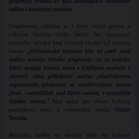
připravily celkem 65 akcí zahrnujících osvědčené
stálice i atraktivní novinky.
Programová nabídka je i letos velmi pestrá a
pokrývá širokou škálu žánrů. Na organizaci
letošního ročníku kraj vyčlenil částku 3,8 milionu
korun.
„Středočeské kulturní léto už patří mezi
stálice našeho letního programu. Je to projekt,
který spojuje krásná místa s kvalitním uměním a
zároveň dává příležitost našim příspěvkovým
organizacím představit se návštěvníkům trochu
jinak – netradičně, pod širým nebem, v atmosféře
letního večera,“
říká radní pro oblast kultury,
památkové péče a cestovního ruchu
Václav
Švenda
.
Milovníci hudby se mohou těšit na koncert