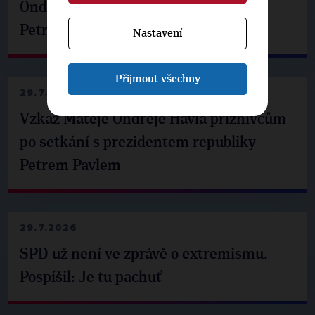
Ondřej Havel jednal s prezidentem
Petrem Pavlem
Nastavení
Přijmout všechny
29.7.2026
Vzkaz Matěje Ondřeje Havla příznivcům
po setkání s prezidentem republiky
Petrem Pavlem
29.7.2026
SPD už není ve zprávě o extremismu.
Pospíšil: Je tu pachuť