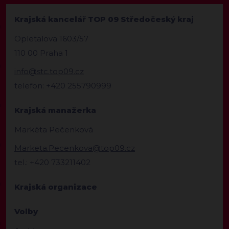
Krajská kancelář TOP 09 Středočeský kraj
Opletalova 1603/57
110 00 Praha 1
info@stc.top09.cz
telefon: +420 255790999
Krajská manažerka
Markéta Pečenková
Marketa.Pecenkova@top09.cz
tel.: +420 733211402
Krajská organizace
Volby