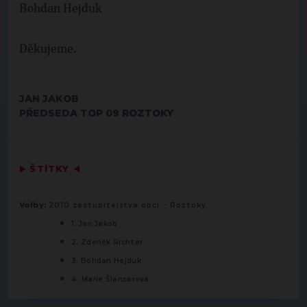
Bohdan Hejduk
Děkujeme.
JAN JAKOB
PŘEDSEDA TOP 09 ROZTOKY
▶
ŠTÍTKY
◀
-
Volby:
2010 zastupitelstva obcí
Roztoky
1. Jan Jakob
2. Zdeněk Richter
3. Bohdan Hejduk
4. Marie Šlancarová