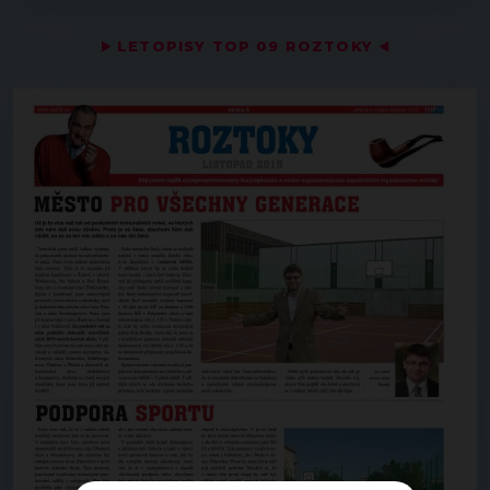
▶
LETOPISY TOP 09 ROZTOKY
◀