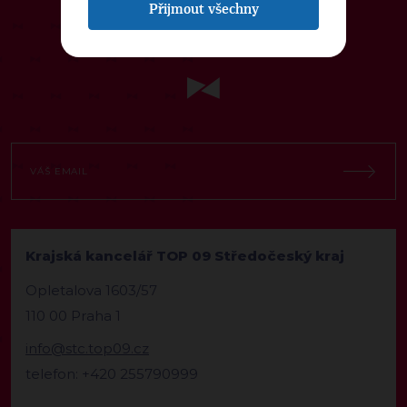
Přijmout všechny
ODEBÍREJTE NÁŠ TOPOVÝ
NEWSLETTER
Krajská kancelář TOP 09 Středočeský kraj
Opletalova 1603/57
110 00 Praha 1
info@stc.top09.cz
telefon: +420 255790999