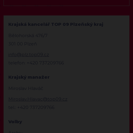
Krajská kancelář TOP 09 Plzeňský kraj
Bělohorská 476/7
301 00 Plzeň
info@plz.top09.cz
telefon: +420 737209766
Krajský manažer
Miroslav Hlaváč
Miroslav.Hlavac@top09.cz
tel.: +420 737209766
Volby
Archiv