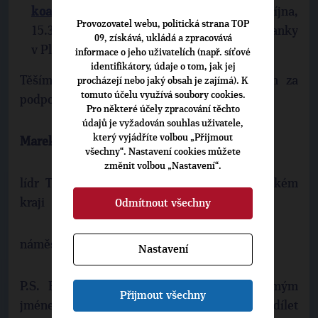
koalice SPOLU v Plzeňském kraji
– 6. října,
Provozovatel webu, politická strana TOP
15.30 – 17.00, ve Smetanových sadech „U Branky
09, získává, ukládá a zpracovává
v Plzni“
informace o jeho uživatelích (např. síťové
identifikátory, údaje o tom, jak jej
Těším se s vámi na viděnou a děkuji vám za
procházejí nebo jaký obsah je zajímá). K
tomuto účelu využívá soubory cookies.
podporu.
Pro některé účely zpracování těchto
údajů je vyžadován souhlas uživatele,
který vyjádříte volbou „Přijmout
Marek Ženíšek
všechny“. Nastavení cookies můžete
změnit volbou „Nastavení“.
lídr TOP 09 na kandidátce SPOLU v Plzeňském
kraji
Odmítnout všechny
náměstek hejtmanky Plzeňského kraje
Nastavení
P.S. Budu rád, když tuto výzvu budete mým
Přijmout všechny
jménem přeposílat a sdílet dál. Můžete také sdílet