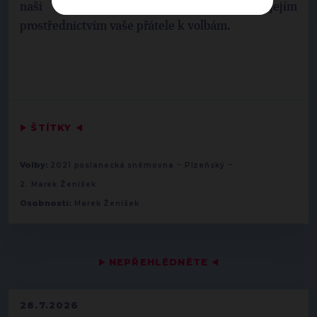
naši událost na
Facebooku
a pozvat jejím
prostřednictvím vaše přátele k volbám.
▶
ŠTÍTKY
◀
-
-
Volby:
2021 poslanecká sněmovna
Plzeňský
2. Marek Ženíšek
Osobnosti:
Marek Ženíšek
▶
NEPŘEHLÉDNĚTE
◀
28.7.2026