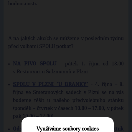
budoucnosti.
A na jakých akcích se můžeme v posledním týdnu
před volbami SPOLU potkat?
NA PIVO SPOLU
- pátek 1. října od 18.00
v Restauraci u Salzmannů v Plzni
SPOLU V PLZNI "U BRANKY"
- 4. října – 8.
října ve Smetanových sadech v Plzni se na vás
budeme těšit u našeho předvolebního stánku
(pondělí – čtvrtek v časech 10.00 – 17.00, v pátek
pak 10.00 – 12.00)
Využíváme soubory cookies
Odstartujme SPOLU změnu: Volební mítink