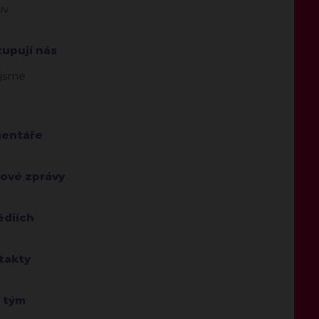
iv
tupují nás
 jsme
entáře
kové zprávy
édiích
takty
 tým