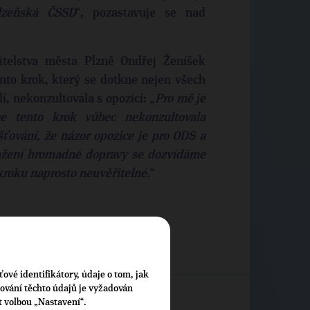
lzeňská ČSSD
“, pozastavuje se nad
itelstva města Plzně Ondřej Ženíšek
ento krok, který se dotkne nejen všech
í, nekonzultovala s opozicí: „
Pro mě je
ce tento krok vůbec nekonzultovala
šťování, že názor opozice je pro ODS a
ražení hromadné dopravy se dozvídáme
kroku naprosto neuvěřitelné.
“
ťové identifikátory, údaje o tom, jak
cování těchto údajů je vyžadován
t volbou „Nastavení“.