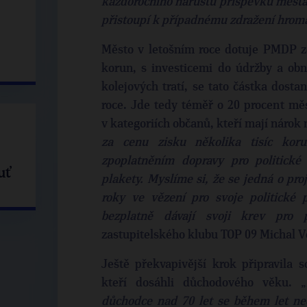
každoročního nárůstu příspěvku města
přistoupí k případnému zdražení hroma
Město v letošním roce dotuje PMDP z
korun, s investicemi do údržby a obn
kolejových tratí, se tato částka dost
roce. Jde tedy téměř o 20 procent mě
v kategoriích občanů, kteří mají nárok
za cenu zisku několika tisíc koru
zpoplatněním dopravy pro politické
uť
plakety. Myslíme si, že se jedná o proj
roky ve vězení pro svoje politické p
bezplatně dávají svoji krev pro p
zastupitelského klubu TOP 09 Michal V
Ještě překvapivější krok připravila 
kteří dosáhli důchodového věku. „
důchodce nad 70 let se během let neo