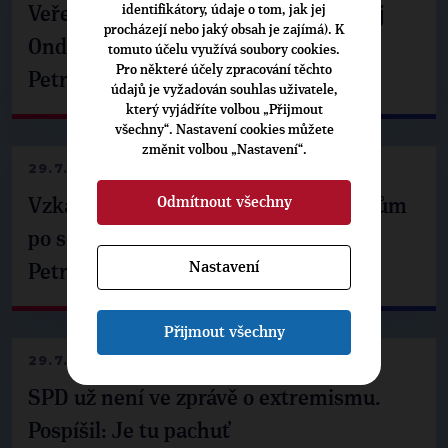
identifikátory, údaje o tom, jak jej
Veřejné finance, euro i školství. Matěj
procházejí nebo jaký obsah je zajímá). K
Ondřej Havel jednal s prezidentem
tomuto účelu využívá soubory cookies.
Pro některé účely zpracování těchto
Petrem Pavlem
údajů je vyžadován souhlas uživatele,
který vyjádříte volbou „Přijmout
všechny“. Nastavení cookies můžete
změnit volbou „Nastavení“.
29.7.2026
Odmítnout všechny
Vzkaz Matěje Ondřeje Havla příznivcům
po setkání s prezidentem republiky
Nastavení
Petrem Pavlem
Přijmout všechny
29.7.2026
SPD už není ve zprávě o extremismu.
Pospíšil: Je tu pachuť