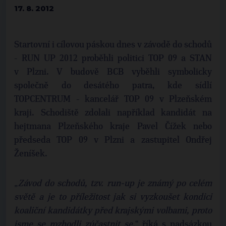
17. 8. 2012
Startovní i cílovou páskou dnes v závodě do schodů
- RUN UP 2012 proběhli politici TOP 09 a STAN
v Plzni. V budově BCB vyběhli symbolicky
společně do desátého patra, kde sídlí
TOPCENTRUM - kancelář TOP 09 v Plzeňském
kraji. Schodiště zdolali například kandidát na
hejtmana Plzeňského kraje Pavel Čížek nebo
předseda TOP 09 v Plzni a zastupitel Ondřej
Ženíšek.
„
Závod do schodů, tzv. run-up je známý po celém
světě a je to příležitost jak si vyzkoušet kondici
koaliční kandidátky před krajskými volbami, proto
jsme se rozhodli zúčastnit se,
“ říká s nadsázkou