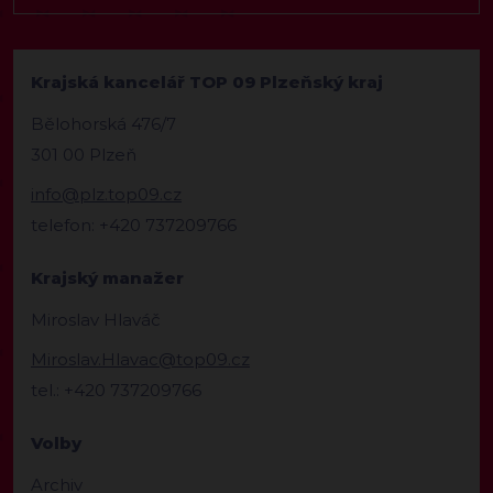
Krajská kancelář TOP 09 Plzeňský kraj
Bělohorská 476/7
301 00 Plzeň
info@plz.top09.cz
telefon: +420 737209766
Krajský manažer
Miroslav Hlaváč
Miroslav.Hlavac@top09.cz
tel.: +420 737209766
Volby
Archiv