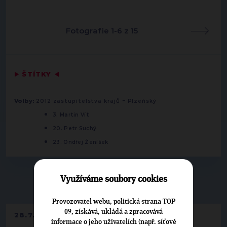
Fotografie 1-6 z 15
▶
ŠTÍTKY
◀
-
Volby:
2012 zastupitelstva krajů
Plzeňský
3. Martin Vít
20. Petr Suchý
23. Ondřej Ženíšek
Využíváme soubory cookies
▶
NEPŘEHLÉDNĚTE
◀
Provozovatel webu, politická strana TOP
09, získává, ukládá a zpracovává
28.7.2026
informace o jeho uživatelích (např. síťové