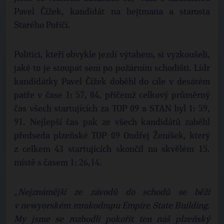
Pavel Čížek, kandidát na hejtmana a starosta
Starého Poříčí.
Politici, kteří obvykle jezdí výtahem, si vyzkoušeli,
jaké to je stoupat sem po požárním schodišti. Lídr
kandidátky Pavel Čížek doběhl do cíle v desátém
patře v čase 1: 57, 84, přičemž celkový průměrný
čas všech startujících za TOP 09 a STAN byl 1: 59,
91. Nejlepší čas pak ze všech kandidátů zaběhl
předseda plzeňské TOP 09 Ondřej Ženíšek, který
z celkem 43 startujících skončil na skvělém 15.
místě s časem 1: 26,14.
„
Nejznámější ze závodů do schodů se běží
v newyorském mrakodrapu Empire State Building.
My jsme se rozhodli pokořit ten náš plzeňský