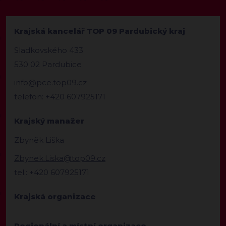
Krajská kancelář TOP 09 Pardubický kraj
Sladkovského 433
530 02 Pardubice
info@pce.top09.cz
telefon: +420 607925171
Krajský manažer
Zbyněk Liška
Zbynek.Liska@top09.cz
tel.: +420 607925171
Krajská organizace
Regionální a místní organizace