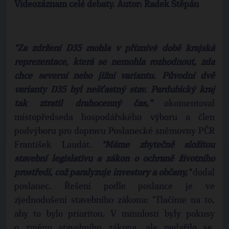
Videozáznam celé debaty. Autor: Radek Štěpán
"Za zdržení D35 mohla v příznivé době krajská
reprezentace, která se nemohla rozhodnout, zda
chce severní nebo jižní variantu. Původní dvě
varianty D35 byl nešťastný stav. Pardubický kraj
tak ztratil drahocenný čas,“
okomentoval
místopředseda hospodářského výboru a člen
podvýboru pro dopravu Poslanecké sněmovny PČR
František Laudát.
"Máme zbytečně složitou
stavební legislativu a zákon o ochraně životního
prostředí, což paralyzuje investory a občany,"
dodal
poslanec. Řešení podle poslance je ve
zjednodušení stavebního zákona: "Tlačíme na to,
aby to bylo prioritou. V minulosti byly pokusy
o změnu stavebního zákona, ale nedařilo se.