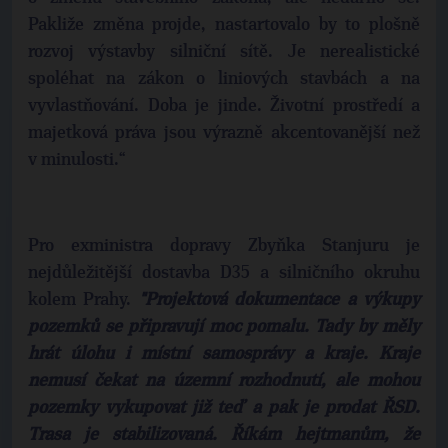
Pakliže změna projde, nastartovalo by to plošně
rozvoj výstavby silniční sítě. Je nerealistické
spoléhat na zákon o liniových stavbách a na
vyvlastňování. Doba je jinde. Životní prostředí a
majetková práva jsou výrazně akcentovanější než
v minulosti.“
Pro exministra dopravy Zbyňka Stanjuru je
nejdůležitější dostavba D35 a silničního okruhu
kolem Prahy.
"Projektová dokumentace a výkupy
pozemků se připravují moc pomalu. Tady by měly
hrát úlohu i místní samosprávy a kraje. Kraje
nemusí čekat na územní rozhodnutí, ale mohou
pozemky vykupovat již teď a pak je prodat ŘSD.
Trasa je stabilizovaná. Říkám hejtmanům, že