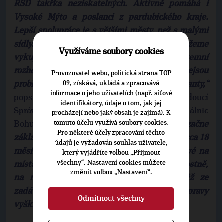
ŘSD takřka nezískatelných. Aktivně pomáhá i
Vysoké Mýto a poslanci z pardubického kraje.
Lepší spolupráce je s většími městy, než s malými
sídly. Kolem Vysokého Mýta zatím nemůžeme
Využíváme soubory cookies
vykupovat pozemky. Nemáme ještě územní
rozhodnutí. Při výkupech pozemků nejsou
Provozovatel webu, politická strana TOP
problémy se zemědělci, nýbrž se spekulanty,“
09, získává, ukládá a zpracovává
informace o jeho uživatelích (např. síťové
popsal aktuální situaci v přípravách D35 vedoucí
identifikátory, údaje o tom, jak jej
Správy Pardubice Ředitelství silnic a dálnic
procházejí nebo jaký obsah je zajímá). K
tomuto účelu využívá soubory cookies.
Bohumil Vebr a pokračoval:
"V listopadu začne
Pro některé účely zpracování těchto
základní archeologický průzkum, bude trvat cca 18
údajů je vyžadován souhlas uživatele,
měsíců. Nevíme, jestli nás pustí archeologové na
který vyjádříte volbou „Přijmout
všechny“. Nastavení cookies můžete
místa, kde potřebujeme začít stavět přednostně,
změnit volbou „Nastavení“.
na mosty. Tyto naše podmínky byly totiž ze
zadávací dokumentace ministerstvem dopravy
Odmítnout všechny
vyškrtány."