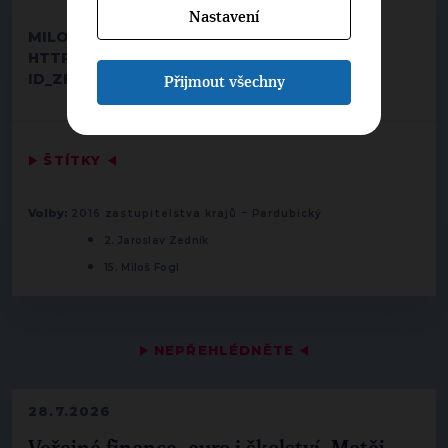
Nastavení
MILOŠ FOGL, PŘEDSEDA MO VYSOKÉ MÝTO
HTTP://WWW.ORLICKY.NET/?
ID_ZPRAVY=11547167091474954084
Přijmout všechny
▶
ŠTÍTKY
◀
-
Volby:
2016 zastupitelstva krajů
Pardubický
2. Jaroslav Zedník
15. Miloš Fogl
▶
NEPŘEHLÉDNĚTE
◀
28.7.2026