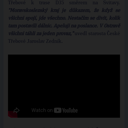
Třebové k trase D35 směrem na Svitavy.
"Moravskoslezský kraj je důkazem, že když se
všichni spojí, jde všechno. Nestačím se divit, kolik
tam postavili dálnic. Apeluji na poslance. V Ostravě
všichni táhli za jeden provaz,“
uvedl starosta České
Třebové Jaroslav Zedník.