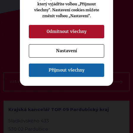
který vyjádříte volbou „Přijmout
všechny“. Nastavení cookies můžete
změnit volbou „Nastavení“.
ODEBÍREJTE NÁŠ TOPOVÝ
Odmítnout všechny
NEWSLETTER
Nastavení
Přijmout všechny
Krajská kancelář TOP 09 Pardubický kraj
Sladkovského 433
530 02 Pardubice