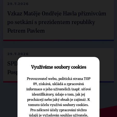
29.7.2026
Vzkaz Matěje Ondřeje Havla příznivcům
po setkání s prezidentem republiky
Petrem Pavlem
29.7.2026
SPD už není ve zprávě o extremismu.
Využíváme soubory cookies
Pospíšil: Je tu pachuť
Provozovatel webu, politická strana TOP
09, získává, ukládá a zpracovává
informace o jeho uživatelích (např. síťové
identifikátory, údaje o tom, jak jej
procházejí nebo jaký obsah je zajímá). K
tomuto účelu využívá soubory cookies.
Pro některé účely zpracování těchto
údajů je vyžadován souhlas uživatele,