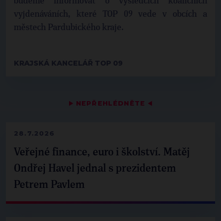
budeme informovat o výsledcích koaličních
vyjdenáváních, které TOP 09 vede v obcích a
městech Pardubického kraje.
KRAJSKÁ KANCELÁŘ TOP 09
▶
NEPŘEHLÉDNĚTE
◀
28.7.2026
Veřejné finance, euro i školství. Matěj
Ondřej Havel jednal s prezidentem
Petrem Pavlem