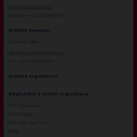
info@pce.top09.cz
telefon: +420 607925171
Krajský manažer
Zbyněk Liška
Zbynek.Liska@top09.cz
tel.: +420 607925171
Krajská organizace
Regionální a místní organizace
RO Pardubice
RO Svitavy
RO Ústí nad Orlicí
další