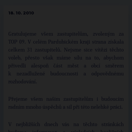
18. 10. 2010
Gratulujeme všem zastupitelům, zvoleným za
TOP 09. V celém Pardubickém kraji strana získala
celkem 31 zastupitelů. Nejsme sice vítězi těchto
voleb, přesto však máme sílu na to, abychom
přivedli alespoň část měst a obcí směrem
k nezadlužené budoucnosti a odpovědnému
rozhodování.
Přejeme všem našim zastupitelům i budoucím
radním mnoho úspěchů a sil při této nelehké práci.
V nejbližších dnech vás na těchto stránkách