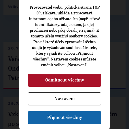
-
Volby:
2010 zastupitelstva obcí
Žamberk
Provozovatel webu, politická strana TOP
09, získává, ukládá a zpracovává
informace o jeho uživatelích (např. síťové
identifikátory, údaje o tom, jak jej
▶
NEPŘEHLÉDNĚTE
◀
procházejí nebo jaký obsah je zajímá). K
tomuto účelu využívá soubory cookies.
Pro některé účely zpracování těchto
28.7.2026
údajů je vyžadován souhlas uživatele,
který vyjádříte volbou „Přijmout
Veřejné finance, euro i školství. Matěj
všechny“. Nastavení cookies můžete
změnit volbou „Nastavení“.
Ondřej Havel jednal s prezidentem
Petrem Pavlem
Odmítnout všechny
Nastavení
29.7.2026
Vzkaz Matěje Ondřeje Havla příznivcům
Přijmout všechny
po setkání s prezidentem republiky