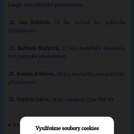
Cargo, bez politické příslušnosti,
18.
Jan Kubíček,
22 let, sochař, bez politické
příslušnosti,
19.
Barbora Marková,
27 let, mateřská dovolená,
bez politické příslušnosti
20.
Kamila Kriššová,
28 let, kuchařka, bez politické
příslušnosti
21.
Vojtěch Cukor,
18 let, student, člen TOP 09
▶
ŠTÍTKY
◀
Využíváme soubory cookies