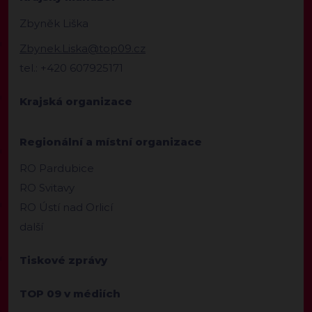
Zbyněk Liška
Zbynek.Liska@top09.cz
tel.: +420 607925171
Krajská organizace
Regionální a místní organizace
RO Pardubice
RO Svitavy
RO Ústí nad Orlicí
další
Tiskové zprávy
TOP 09 v médiích