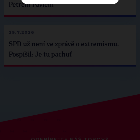
Petrem Pavlem
29.7.2026
SPD už není ve zprávě o extremismu.
Pospíšil: Je tu pachuť
ODEBÍREJTE NÁŠ TOPOVÝ