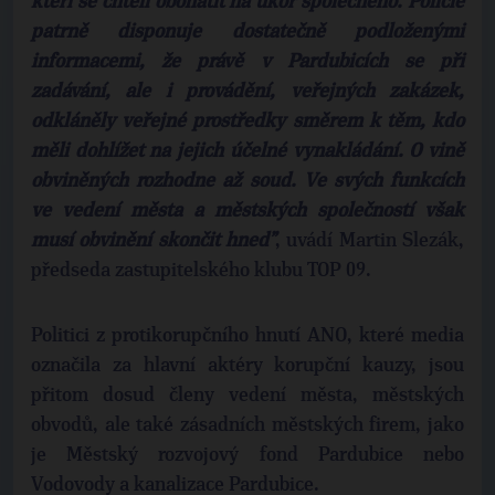
kteří se chtěli obohatit na úkor společného. Policie
patrně disponuje dostatečně podloženými
informacemi, že právě v Pardubicích se při
zadávání, ale i provádění, veřejných zakázek,
odkláněly veřejné prostředky směrem k těm, kdo
měli dohlížet na jejich účelné vynakládání. O vině
obviněných rozhodne až soud. Ve svých funkcích
ve vedení města a městských společností však
musí obvinění skončit hned”
, uvádí Martin Slezák,
předseda zastupitelského klubu TOP 09.
Politici z protikorupčního hnutí ANO, které media
označila za hlavní aktéry korupční kauzy, jsou
přitom dosud členy vedení města, městských
obvodů, ale také zásadních městských firem, jako
je Městský rozvojový fond Pardubice nebo
Vodovody a kanalizace Pardubice.