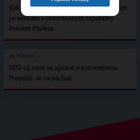
Vzkaz Matěje Ondřeje Havla příznivcům
po setkání s prezidentem republiky
Petrem Pavlem
29.7.2026
SPD už není ve zprávě o extremismu.
Pospíšil: Je tu pachuť