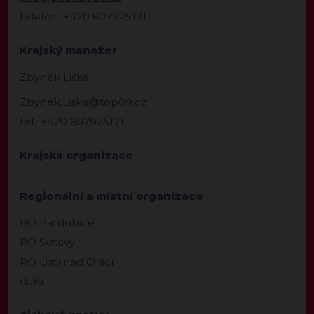
telefon: +420 607925171
Krajský manažer
Zbyněk Liška
Zbynek.Liska@top09.cz
tel.: +420 607925171
Krajská organizace
Regionální a místní organizace
RO Pardubice
RO Svitavy
RO Ústí nad Orlicí
další