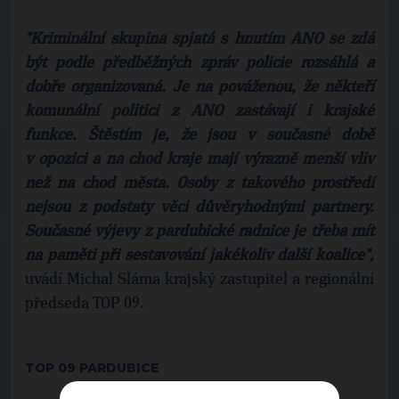
"Kriminální skupina spjatá s hnutím ANO se zdá
být podle předběžných zpráv policie rozsáhlá a
dobře organizovaná. Je na pováženou, že někteří
komunální politici z ANO zastávají i krajské
funkce. Štěstím je, že jsou v současné době
v opozici a na chod kraje mají výrazně menší vliv
než na chod města. Osoby z takového prostředí
nejsou z podstaty věci důvěryhodnými partnery.
Současné výjevy z pardubické radnice je třeba mít
na paměti při sestavování jakékoliv další koalice",
uvádí Michal Sláma krajský zastupitel a regionální
předseda TOP 09.
TOP 09 PARDUBICE