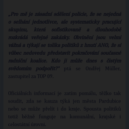
„Pro mě je zásadní sdělení policie, že se nejedná
o selhání jednotlivce, ale systematicky pracující
skupinu, která sofistikovaně a dlouhodobě
rozkrádá veřejné zakázky. Obvinění jsou velmi
vážná a týkají se tolika politiků z hnutí ANO, že si
vůbec nedovedu představit pokračování současné
radniční koalice. Kdo ji může dnes s čistým
svědomím podpořit?"
ptá se Ondřej Müller,
zastupitel za TOP 09.
Oficiálních informací je zatím pomálu, těžko tak
soudit, zda se kauza týká jen města Pardubice
nebo se může přelít i do kraje. Spousta politiků
totiž běžně funguje na komunální, krajské i
celostátní úrovni.