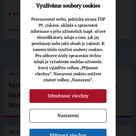
Využíváme soubory cookies
▶
ŠTÍTKY
◀
Provozovatel webu, politická strana TOP
09, získává, ukládá a zpracovává
,
,
Osobnosti:
Ondřej Müller
Michal Sláma
Martin Slezák
informace o jeho uživatelích (např. síťové
identifikátory, údaje o tom, jak jej
procházejí nebo jaký obsah je zajímá). K
tomuto účelu využívá soubory cookies.
▶
NEPŘEHLÉDNĚTE
◀
Pro některé účely zpracování těchto
údajů je vyžadován souhlas uživatele,
který vyjádříte volbou „Přijmout
28.7.2026
všechny“. Nastavení cookies můžete
změnit volbou „Nastavení“.
Veřejné finance, euro i školství. Matěj
Ondřej Havel jednal s prezidentem
Odmítnout všechny
Petrem Pavlem
Nastavení
29.7.2026
Přijmout všechny