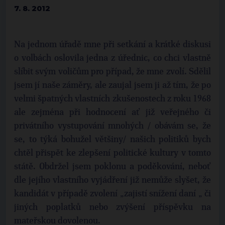
7. 8. 2012
Na jednom úřadě mne při setkání a krátké diskusi
o volbách oslovila jedna z úřednic, co chci vlastně
slíbit svým voličům pro případ, že mne zvolí. Sdělil
jsem jí naše záměry, ale zaujal jsem ji až tím, že po
velmi špatných vlastních zkušenostech z roku 1968
ale zejména při hodnocení ať již veřejného či
privátního vystupování mnohých / obávám se, že
se, to týká bohužel většiny/ našich politiků bych
chtěl přispět ke zlepšení politické kultury v tomto
státě. Obdržel jsem poklonu a poděkování, neboť
dle jejího vlastního vyjádření již nemůže slyšet, že
kandidát v případě zvolení „zajistí snížení daní „ či
jiných poplatků nebo zvýšení příspěvku na
mateřskou dovolenou.