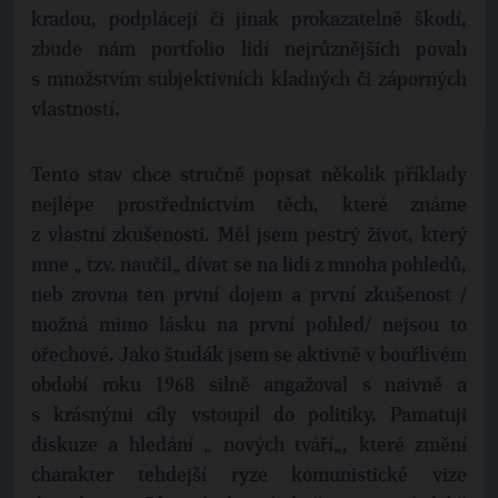
kradou, podplácejí či jinak prokazatelně škodí,
zbude nám portfolio lidí nejrůznějších povah
s množstvím subjektivních kladných či záporných
vlastností.
Tento stav chce stručně popsat několik příklady
nejlépe prostřednictvím těch, které známe
z vlastní zkušenosti. Měl jsem pestrý život, který
mne „ tzv. naučil„ dívat se na lidi z mnoha pohledů,
neb zrovna ten první dojem a první zkušenost /
možná mimo lásku na první pohled/ nejsou to
ořechové. Jako študák jsem se aktivně v bouřlivém
období roku 1968 silně angažoval s naivně a
s krásnými cíly vstoupil do politiky. Pamatuji
diskuze a hledání „ nových tváří„, které změní
charakter tehdejší ryze komunistické vize