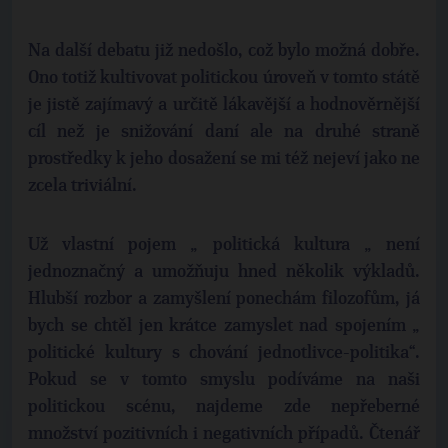
Na další debatu již nedošlo, což bylo možná dobře.
Ono totiž kultivovat politickou úroveň v tomto státě
je jistě zajímavý a určitě lákavější a hodnověrnější
cíl než je snižování daní ale na druhé straně
prostředky k jeho dosažení se mi též nejeví jako ne
zcela triviální.
Už vlastní pojem „ politická kultura „ není
jednoznačný a umožňuju hned několik výkladů.
Hlubší rozbor a zamyšlení ponechám filozofům, já
bych se chtěl jen krátce zamyslet nad spojením „
politické kultury s chování jednotlivce-politika“.
Pokud se v tomto smyslu podíváme na naši
politickou scénu, najdeme zde nepřeberné
množství pozitivních i negativních případů. Čtenář