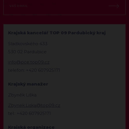
Krajská kancelář TOP 09 Pardubický kraj
Sladkovského 433
530 02 Pardubice
info@pce.top09.cz
telefon: +420 607925171
Krajský manažer
Zbyněk Liška
Zbynek.Liska@top09.cz
tel.: +420 607925171
Krajská organizace