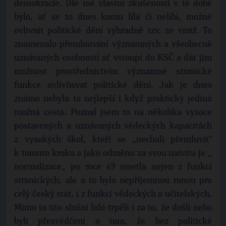
demokracie. Dle mé vlastní zkušenosti v té době
bylo, ať se to dnes komu líbí či nelíbí, možné
ovlivnit politické dění výhradně tzv. ze vnitř. To
znamenalo přemlouvání významných a všeobecně
uznávaných osobností ať vstoupí do KSČ a dát jim
možnost prostřednictvím významné stranické
funkce ovlivňovat politické dění. Jak je dnes
známo nebyla to nejlepší i když prakticky jediná
možná cesta. Poznal jsem to na několika vysoce
postavených a uznávaných vědeckých kapacitách
z vysokých škol, kteří se „nechali přemluvit“
k tomuto kroku a jako odměnu za svou naivitu je „
normalizace„ po roce 69 smetla nejen z funkcí
stranických, ale a to bylo nepříjemnou ranou pro
celý český stát, i z funkcí vědeckých a učitelských.
Mimo to tito slušní lidé trpěli i za to, že došli nebo
byli přesvědčeni o tom, že bez politické