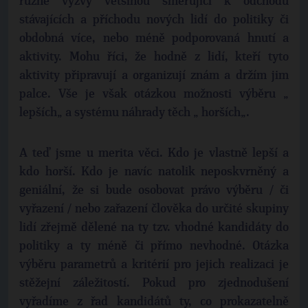
různé výzvy většinou směřující k odchodu
stávajících a příchodu nových lidí do politiky či
obdobná více, nebo méně podporovaná hnutí a
aktivity. Mohu říci, že hodně z lidí, kteří tyto
aktivity připravují a organizují znám a držím jim
palce. Vše je však otázkou možnosti výběru „
lepších„ a systému náhrady těch „ horších„.
A teď jsme u merita věci. Kdo je vlastně lepší a
kdo horší. Kdo je navíc natolik neposkvrněný a
geniální, že si bude osobovat právo výběru / či
vyřazení / nebo zařazení člověka do určité skupiny
lidí zřejmě dělené na ty tzv. vhodné kandidáty do
politiky a ty méně či přímo nevhodné. Otázka
výběru parametrů a kritérií pro jejich realizaci je
stěžejní záležitostí. Pokud pro zjednodušení
vyřadíme z řad kandidátů ty, co prokazatelně