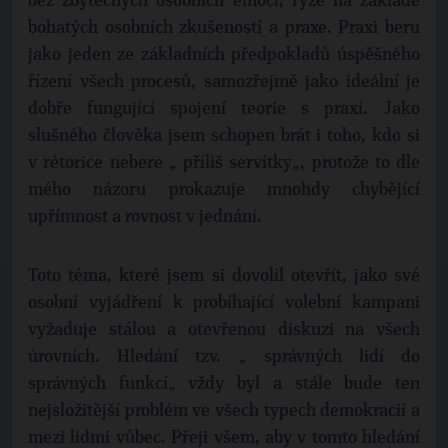
bez zbytečných osobních emocí, ryze na základě
bohatých osobních zkušeností a praxe. Praxi beru
jako jeden ze základních předpokladů úspěšného
řízení všech procesů, samozřejmě jako ideální je
dobře fungující spojení teorie s praxí. Jako
slušného člověka jsem schopen brát i toho, kdo si
v rétorice nebere „ příliš servítky„, protože to dle
mého názoru prokazuje mnohdy chybějící
upřímnost a rovnost v jednání.
Toto téma, které jsem si dovolil otevřít, jako své
osobní vyjádření k probíhající volební kampani
vyžaduje stálou a otevřenou diskuzi na všech
úrovních. Hledání tzv. „ správných lidí do
správných funkcí„ vždy byl a stále bude ten
nejsložitější problém ve všech typech demokracií a
mezi lidmi vůbec. Přeji všem, aby v tomto hledání