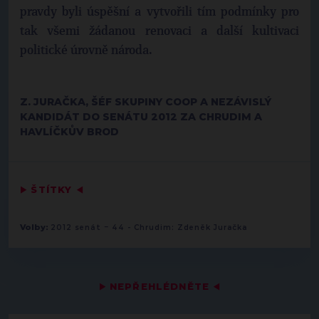
pravdy byli úspěšní a vytvořili tím podmínky pro
tak všemi žádanou renovaci a další kultivaci
politické úrovně národa.
Z. JURAČKA, ŠÉF SKUPINY COOP A NEZÁVISLÝ
KANDIDÁT DO SENÁTU 2012 ZA CHRUDIM A
HAVLÍČKŮV BROD
▶
ŠTÍTKY
◀
-
Volby:
2012 senát
44 - Chrudim: Zdeněk Juračka
▶
NEPŘEHLÉDNĚTE
◀