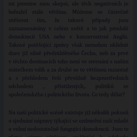
mi promine mou skepsi, ale těch negativních je
bohužel stále většina. Můžeme se částečně
utěšovat tím, že takové případy jsou
zaznamenávány v celém světě a to jak proslulé
demokracii USA nebo v konzervativní Anglii.
Takové potěšující zprávy však nemohou uklidnit
dnes již silně předrážděného Čecha, neb za prvé
v těchto destinacích toho není ve srovnání s naším
státečkem tolik a za druhé se to většinou razantně
a s přehledem řeší převážně bezprostředních
odchodem „ přistižených„ politiků ze
společenského i politického života. Co tedy dělat?
Na naší politické scéně existuje již několik pokusů
o sjednání nápravy týkající se ozdravění naší mladé
a velmi nedostatečně fungující demokracii. Jsou to