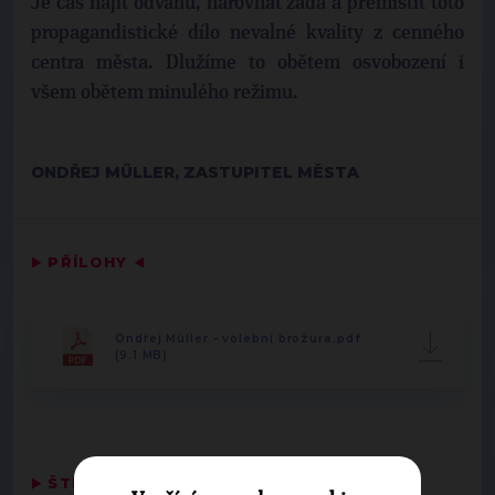
Je čas najít odvahu, narovnat záda a přemístit toto
propagandistické dílo nevalné kvality z cenného
centra města. Dlužíme to obětem osvobození i
všem obětem minulého režimu.
ONDŘEJ MÜLLER, ZASTUPITEL MĚSTA
▶
PŘÍLOHY
◀
Ondřej Müller - volební brožura.pdf
(9.1 MB)
▶
ŠTÍTKY
◀