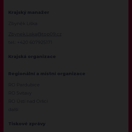
Krajský manažer
Zbyněk Liška
Zbynek.Liska@top09.cz
tel.: +420 607925171
Krajská organizace
Regionální a místní organizace
RO Pardubice
RO Svitavy
RO Ústí nad Orlicí
další
Tiskové zprávy