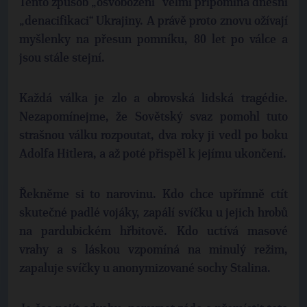
Tento způsob „osvobození“ velmi připomíná dnešní
„denacifikaci“ Ukrajiny. A právě proto znovu ožívají
myšlenky na přesun pomníku, 80 let po válce a
jsou stále stejní.
Každá válka je zlo a obrovská lidská tragédie.
Nezapomínejme, že Sovětský svaz pomohl tuto
strašnou válku rozpoutat, dva roky ji vedl po boku
Adolfa Hitlera, a až poté přispěl k jejímu ukončení.
Řekněme si to narovinu. Kdo chce upřímně ctít
skutečné padlé vojáky, zapálí svíčku u jejich hrobů
na pardubickém hřbitově. Kdo uctívá masové
vrahy a s láskou vzpomíná na minulý režim,
zapaluje svíčky u anonymizované sochy Stalina.