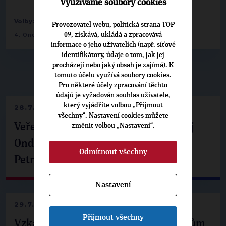
Využíváme soubory cookies
-
-
Volby:
2025 poslanecká sněmovna
Pardubický
Provozovatel webu, politická strana TOP
09, získává, ukládá a zpracovává
4. Ondřej Müller
informace o jeho uživatelích (např. síťové
identifikátory, údaje o tom, jak jej
procházejí nebo jaký obsah je zajímá). K
tomuto účelu využívá soubory cookies.
▶
NEPŘEHLÉDNĚTE
◀
Pro některé účely zpracování těchto
údajů je vyžadován souhlas uživatele,
který vyjádříte volbou „Přijmout
28.7.2026
všechny“. Nastavení cookies můžete
Veřejné finance, euro i školství. Matěj
změnit volbou „Nastavení“.
Ondřej Havel jednal s prezidentem
Odmítnout všechny
Petrem Pavlem
Nastavení
29.7.2026
Přijmout všechny
Vzkaz Matěje Ondřeje Havla příznivcům