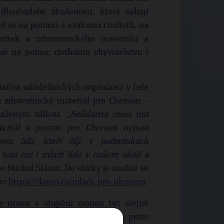
dlouhodobé zkušenosti, které sahají
 se na pomoci s evakuací civilistů, na
nitek a zdravotnického materiálu a
é na pomoc civilnímu obyvatelstvu i
iativa mládežnických organizací v čele
 zdravotnický materiál pro Cherson –
asaženým válkou.
„Solidarita musí mít
teriál a pomoc pro Cherson nejsou
ora lidí, kteří žijí v podmínkách
toto cití i mladí lidé v našem okolí a
e Michal Sláma. Do sbírky je možné se
io:
https://donio.cz/mladi-pro-ukrajinu
že únava a otupění mohou být stejně
ipomínání podpory Ukrajině je proto