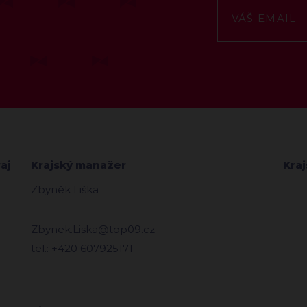
aj
Krajský manažer
Kra
Zbyněk Liška
Zbynek.Liska@top09.cz
tel.: +420 607925171