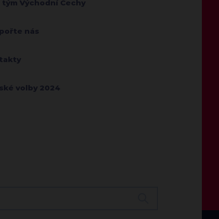
 tým Východní Čechy
pořte nás
takty
jské volby 2024