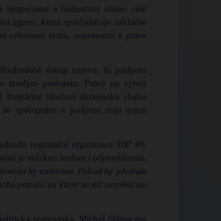
ale bezpečnost a hodnotový rámec celé
ání agresi, která zpochybňuje základní
 celistvost států, suverenitu a právo
 dlouhodobě dávají najevo, že podpora
le trvalým postojem. Právě na výročí
ed krajským úřadem ukrajinská vlajka
, že spolupráce a podpora mají nejen
ředseda regionální organizace TOP 09,
ině je otázkou hodnot i odpovědnosti.
řestala by existovat. Pokud by přestalo
uchá pravda, na které se nic nemění ani
olitická stanoviska. Michal Sláma má