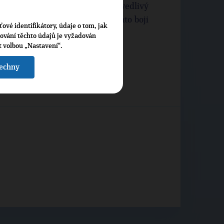
edevším kvůli budoucnosti. Spravedlivý
gresor neuspěje. Ukrajina v tomto boji
ťové identifikátory, údaje o tom, jak
vo, že na této podpoře trvá.
cování těchto údajů je vyžadován
t volbou „Nastavení“.
šechny