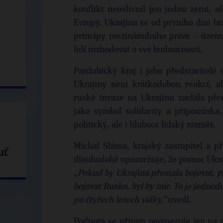
konflikt neovlivnil jen jednu zemi, 
Evropy. Ukrajina se od prvního dne br
principy mezinárodního práva – územní
lidí rozhodovat o své budoucnosti.
Pardubický kraj i jeho představitelé
Ukrajiny není krátkodobou reakcí, a
ruské invaze na Ukrajinu zavlála př
jako symbol solidarity a připomínka
politický, ale i hluboce lidský rozměr.
Michal Sláma, krajský zastupitel a p
uť
dlouhodobě upozorňuje, že pomoc Ukraj
„Pokud by Ukrajina přestala bojovat, p
bojovat Rusko, byl by mír. To je jednod
po čtyřech letech války,“
uvedl.
Podpora se přitom neomezuje jen na p