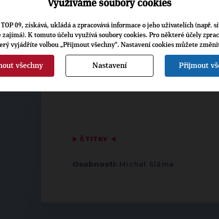
Využíváme soubory cookies
důležité nejen kvůli minulosti, ale př
mír může vzniknout jen tehdy, pokud a
TOP 09, získává, ukládá a zpracovává informace o jeho uživatelích (např. sí
nestojí sama – a TOP 09 dává jasně naje
je zajímá). K tomuto účelu využívá soubory cookies. Pro některé účely zpra
terý vyjádříte volbou „Přijmout všechny“. Nastavení cookies můžete změni
nout všechny
Nastavení
Přijmout v
MICHAL SLÁMA
▶
ŠTÍTKY
◀
Osobnosti:
Michal Sláma