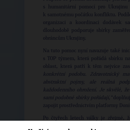
s humanitární pomocí pro Ukrajinu 
k samotnému počátku konfliktu. Podílel
organizaci a koordinaci dodávek sa
dlouhodobě podporuje sbírky zaměřen
obráncům Ukrajiny.
Na tuto pomoc nyní navazuje také inic
s TOP týmem, která pořádá sbírku na
oblast, která patří k těm nejvíce z
konkrétní podobu. Zdravotnický ma
abstraktní pojmy, ale reálná podp
každodenního ohrožení. Je skvělé, že 
sami podobné sbírky pořádají,“
doplňuj
zapojit prostřednictvím platformy Don
Po čtyřech letech války je zřejmé, 
nebezpečné jako otevřená agrese. Př