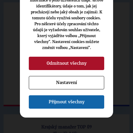
informace o jeho uživatelích (např. síťové
identifikátory, údaje o tom, jak jej
procházejí nebo jaký obsah je zajímá). K
Krajský předseda TOP 09
tomuto účelu využívá soubory cookies.
Ing. Vít Steklý
Pro některé účely zpracování těchto
vit.stekly@top09.cz
údajů je vyžadován souhlas uživatele,
tel.: +420 721 942 193
který vyjádříte volbou „Přijmout
všechny“. Nastavení cookies můžete
změnit volbou „Nastavení“.
Odmítnout všechny
Nastavení
Přijmout všechny
Krajský manažer TOP 09