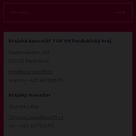
Krajská kancelář TOP 09 Pardubický kraj
Sladkovského 433
530 02 Pardubice
info@pce.top09.cz
telefon: +420 607925171
Krajský manažer
Zbyněk Liška
Zbynek.Liska@top09.cz
tel.: +420 607925171