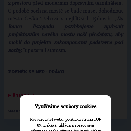
z prostoru před moderním dopravním terminálem.
O podobě soch na mostě se bude muset dohodnout
město Česká Třebová v nejbližších týdnech.
„Do
konce listopadu potřebujeme upřesnit
projektantům nového mostu naši představu, aby
mohli do projektu zakomponovat podstavce pod
sochy,“
upozornil starosta.
ZDENĚK SEINER - PRÁVO
▶
ŠTÍTKY
◀
Využíváme soubory cookies
Osobnosti:
Jaroslav Zedník
Provozovatel webu, politická strana TOP
09, získává, ukládá a zpracovává