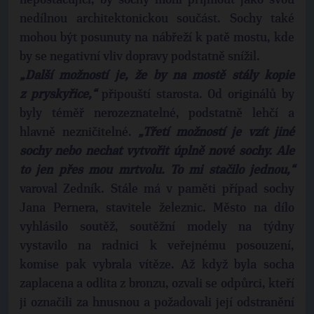
nepostačující, by sochy mohl přijmout jako svou
nedílnou architektonickou součást. Sochy také
mohou být posunuty na nábřeží k patě mostu, kde
by se negativní vliv dopravy podstatně snížil.
„Další možností je, že by na mostě stály kopie
z pryskyřice,“
připouští starosta. Od originálů by
byly téměř nerozeznatelné, podstatně lehčí a
hlavně nezničitelné.
„Třetí možností je vzít jiné
sochy nebo nechat vytvořit úplně nové sochy. Ale
to jen přes mou mrtvolu. To mi stačilo jednou,“
varoval Zedník. Stále má v paměti případ sochy
Jana Pernera, stavitele železnic. Město na dílo
vyhlásilo soutěž, soutěžní modely na týdny
vystavilo na radnici k veřejnému posouzení,
komise pak vybrala vítěze. Až když byla socha
zaplacena a odlita z bronzu, ozvali se odpůrci, kteří
ji označili za hnusnou a požadovali její odstranění