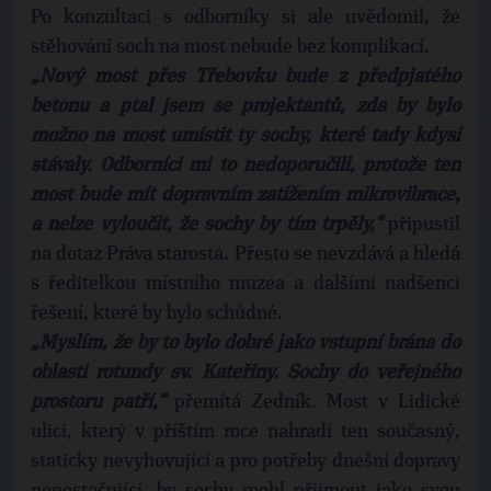
Po konzultaci s odborníky si ale uvědomil, že
stěhování soch na most nebude bez komplikací.
„Nový most přes Třebovku bude z předpjatého
betonu a ptal jsem se projektantů, zda by bylo
možno na most umístit ty sochy, které tady kdysi
stávaly. Odborníci mi to nedoporučili, protože ten
most bude mít dopravním zatížením mikrovibrace,
a nelze vyloučit, že sochy by tím trpěly,“
připustil
na dotaz Práva starosta. Přesto se nevzdává a hledá
s ředitelkou místního muzea a dalšími nadšenci
řešení, které by bylo schůdné.
„Myslím, že by to bylo dobré jako vstupní brána do
oblasti rotundy sv. Kateřiny. Sochy do veřejného
prostoru patří,“
přemítá Zedník. Most v Lidické
ulici, který v příštím roce nahradí ten současný,
staticky nevyhovující a pro potřeby dnešní dopravy