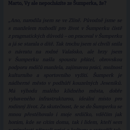
Marto, Vy ale nepocházíte ze Šumperka, že?
„Ano, narodila jsem se ve Zlíně.
Původně jsme se
s manželem rozhodli pro život v Šumperku čistě
z pragmatických důvodů – on pracoval v Šumperku
a já se starala o dítě. Tak trochu jsem si chvíli snila
o návratu na rodné Valašsko, ale brzy jsem
v Šumperku našla spoustu přátel, obrovskou
podporu rodičů manžela, zajímavou práci, možnost
kulturního a sportovního vyžití. Šumperk je
nádherné město v podhůří kouzelných Jeseníků.
Má výhodu malého klidného města, dobře
vybaveného infrastrukturou, ideální místo pro
rodinný život. Za skutečnost, že se do Šumperku se
mnou přestěhovalo i moje srdíčko, vděčím jak
horám, kde se cítím doma, tak i lidem, kteří sem