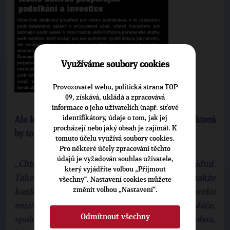
Využíváme soubory cookies
Provozovatel webu, politická strana TOP
09, získává, ukládá a zpracovává
informace o jeho uživatelích (např. síťové
identifikátory, údaje o tom, jak jej
Ale kdybyste měla moc změnit jen jednu věc, která
procházejí nebo jaký obsah je zajímá). K
by to byla?
tomuto účelu využívá soubory cookies.
Pro některé účely zpracování těchto
údajů je vyžadován souhlas uživatele,
„Chtěla bych odstranit závist a nenávist mezi lidmi.
který vyjádříte volbou „Přijmout
Takovou moc ale nikdy mít nebudu, takže
všechny“. Nastavení cookies můžete
změnit volbou „Nastavení“.
konkrétně. Udělám vše pro to, aby se v Šumperku
snížila nezaměstnanost. Bez práce nejsou koláče,
Odmítnout všechny
společnost bez práce zápasí s chudobou,