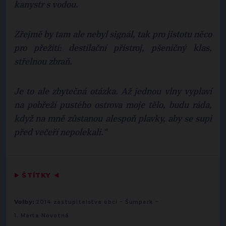
kanystr s vodou.
Zřejmě by tam ale nebyl signál, tak pro jistotu něco
pro přežití: destilační přístroj, pšeničný klas,
střelnou zbraň.
Je to ale zbytečná otázka. Až jednou vlny vyplaví
na pobřeží pustého ostrova moje tělo, budu ráda,
když na mně zůstanou alespoň plavky, aby se supi
před večeří nepolekali.“
▶
ŠTÍTKY
◀
-
-
Volby:
2014 zastupitelstva obcí
Šumperk
1. Marta Novotná