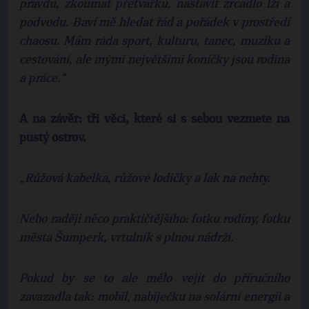
pravdu, zkoumat přetvářku, nastavit zrcadlo lži a
podvodu. Baví mě hledat řád a pořádek v prostředí
chaosu. Mám ráda sport, kulturu, tanec, muziku a
cestování, ale mými největšími koníčky jsou rodina
a práce.“
A na závěr: tři věci, které si s sebou vezmete na
pustý ostrov.
„Růžová kabelka, růžové lodičky a lak na nehty.
Nebo raději něco praktičtějšího: fotku rodiny, fotku
města Šumperk, vrtulník s plnou nádrží.
Pokud by se to ale mělo vejít do příručního
zavazadla tak: mobil, nabíječku na solární energii a