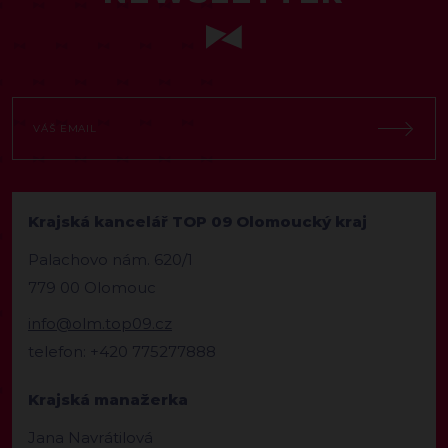
Krajská kancelář TOP 09 Olomoucký kraj
Palachovo nám. 620/1
779 00 Olomouc
info@olm.top09.cz
telefon: +420 775277888
Krajská manažerka
Jana Navrátilová