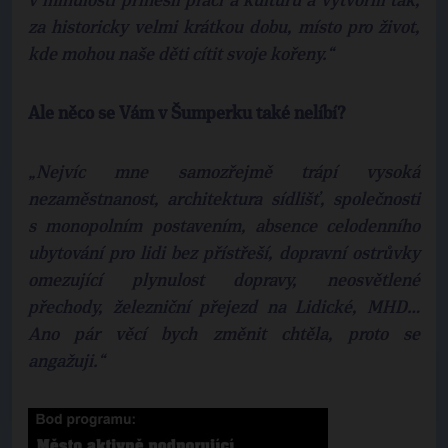
v minulosti přinesli práci a kulturu a vytvořili tak,
za historicky velmi krátkou dobu, místo pro život,
kde mohou naše děti cítit svoje kořeny.“
Ale něco se Vám v Šumperku také nelíbí?
„Nejvíc mne samozřejmě trápí vysoká
nezaměstnanost, architektura sídlišť, společnosti
s monopolním postavením, absence celodenního
ubytování pro lidi bez přístřeší, dopravní ostrůvky
omezující plynulost dopravy, neosvětlené
přechody, železniční přejezd na Lidické, MHD…
Ano pár věcí bych změnit chtěla, proto se
angažuji.“