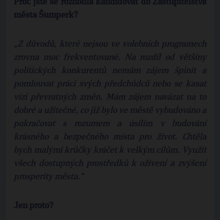
Proč jste se rozhodla kandidovat do Zastupitelstva
města Šumperk?
„Z důvodů, které nejsou ve volebních programech
zrovna moc frekventované. Na rozdíl od většiny
politických konkurentů nemám zájem špinit a
pomlouvat práci svých předchůdců nebo se kasat
vizí převratných změn. Mám zájem navázat na to
dobré a užitečné, co již bylo ve městě vybudováno a
pokračovat s rozumem a úsilím v budování
krásného a bezpečného místa pro život. Chtěla
bych malými krůčky kráčet k velkým cílům. Využít
všech dostupných prostředků k oživení a zvýšení
prosperity města.“
Jen proto?