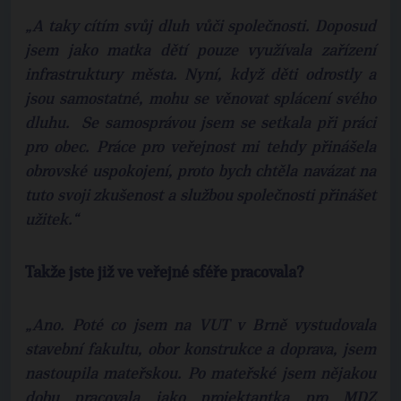
„A taky cítím svůj dluh vůči společnosti. Doposud
jsem jako matka dětí pouze využívala zařízení
infrastruktury města. Nyní, když děti odrostly a
jsou samostatné, mohu se věnovat splácení svého
dluhu. Se samosprávou jsem se setkala při práci
pro obec. Práce pro veřejnost mi tehdy přinášela
obrovské uspokojení, proto bych chtěla navázat na
tuto svoji zkušenost a službou společnosti přinášet
užitek.“
Takže jste již ve veřejné sféře pracovala?
„Ano. Poté co jsem na VUT v Brně vystudovala
stavební fakultu, obor konstrukce a doprava, jsem
nastoupila mateřskou. Po mateřské jsem nějakou
dobu pracovala jako projektantka pro MDZ