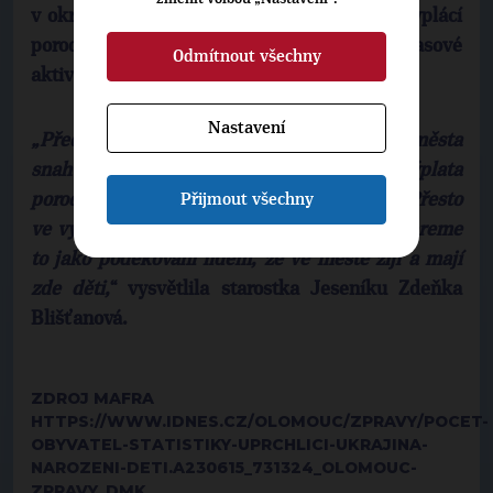
v okresním městě Jeseníku se už řadu let vyplácí
porodné nebo nově přispívá na volnočasové
Odmítnout všechny
aktivity dětí.
Nastavení
„Před lety měli naši předchůdci ve vedení města
snahu udělat něco s klesající porodností a výplata
Přijmout všechny
porodného měla pomoci, což se ale nestalo. Přesto
ve vyplácení porodného město pokračuje. Bereme
to jako poděkování lidem, že ve městě žijí a mají
zde děti,
“ vysvětlila starostka Jeseníku
Zdeňka
Blišťanová
.
ZDROJ MAFRA
HTTPS://WWW.IDNES.CZ/OLOMOUC/ZPRAVY/POCET-
OBYVATEL-STATISTIKY-UPRCHLICI-UKRAJINA-
NAROZENI-DETI.A230615_731324_OLOMOUC-
ZPRAVY_DMK