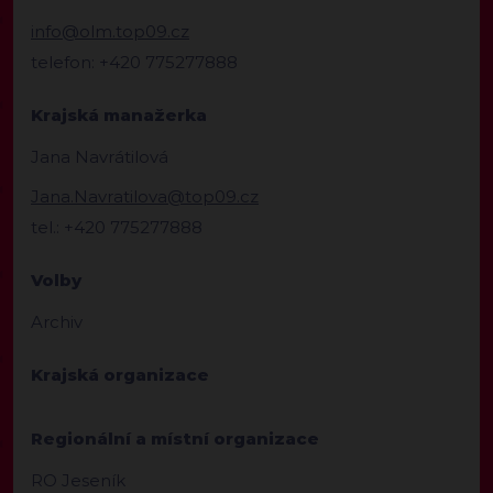
info@olm.top09.cz
telefon: +420 775277888
Krajská manažerka
Jana Navrátilová
Jana.Navratilova@top09.cz
tel.: +420 775277888
Volby
Archiv
Krajská organizace
Regionální a místní organizace
RO Jeseník