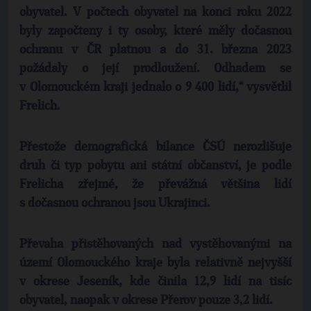
obyvatel. V počtech obyvatel na konci roku 2022
byly započteny i ty osoby, které měly dočasnou
ochranu v ČR platnou a do 31. března 2023
požádaly o její prodloužení. Odhadem se
v Olomouckém kraji jednalo o 9 400 lidí,“ vysvětlil
Frelich.
Přestože demografická bilance ČSÚ nerozlišuje
druh či typ pobytu ani státní občanství, je podle
Frelicha zřejmé, že převážná většina lidí
s dočasnou ochranou jsou Ukrajinci.
Převaha přistěhovaných nad vystěhovanými na
území Olomouckého kraje byla relativně nejvyšší
v okrese Jeseník, kde činila 12,9 lidí na tisíc
obyvatel, naopak v okrese Přerov pouze 3,2 lidí.