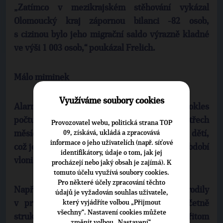
„Zatímco v mezikrajském stěhování vykázal
Olomoucký kraj zápornou bilanci -82 osob,
s cizinou bylo jeho migrační saldo výrazně kladné
ve výši 1 003 osob,“ poukázal Frelich.
Málo miminek
Využíváme soubory cookies
Alarmujícím údajem je podle statistiků pokles
počtu narozených dětí. „Během prvních třech
Provozovatel webu, politická strana TOP
09, získává, ukládá a zpracovává
měsíců letošního roku se v kraji narodilo 1 295 dětí,
informace o jeho uživatelích (např. síťové
což je o 14,5 procenta méně než ve stejném období
identifikátory, údaje o tom, jak jej
vloni,“ zdůraznil Frelich.
procházejí nebo jaký obsah je zajímá). K
tomuto účelu využívá soubory cookies.
Pro některé účely zpracování těchto
Napříč okresy Olomouckého kraje se narodily
údajů je vyžadován souhlas uživatele,
který vyjádříte volbou „Přijmout
v průměru dvě děti na tisíc obyvatel. Včetně
všechny“. Nastavení cookies můžete
strukturálně nejvíc postiženého Jesenicka. Přitom
změnit volbou „Nastavení“.