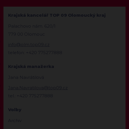
Krajská kancelář TOP 09 Olomoucký kraj
Palachovo nám. 620/1
779 00 Olomouc
info@olm.top09.cz
telefon: +420 775277888
Krajská manažerka
Jana Navrátilová
Jana.Navratilova@top09.cz
tel.: +420 775277888
Volby
Archiv