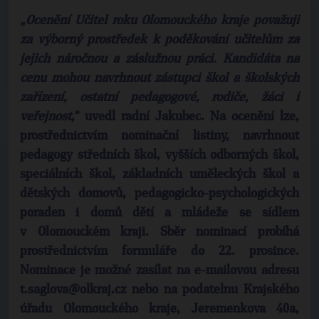
„Ocenění Učitel roku Olomouckého kraje považuji
za výborný prostředek k poděkování učitelům za
jejich náročnou a záslužnou práci. Kandidáta na
cenu mohou navrhnout zástupci škol a školských
zařízení, ostatní pedagogové, rodiče, žáci i
veřejnost,
“ uvedl radní Jakubec. Na ocenění lze,
prostřednictvím nominační listiny, navrhnout
pedagogy středních škol, vyšších odborných škol,
speciálních škol, základních uměleckých škol a
dětských domovů, pedagogicko-psychologických
poraden i domů dětí a mládeže se sídlem
v Olomouckém kraji. Sběr nominací probíhá
prostřednictvím formuláře do 22. prosince.
Nominace je možné zasílat na e-mailovou adresu
t.saglova@olkraj.cz nebo na podatelnu Krajského
úřadu Olomouckého kraje, Jeremenkova 40a,