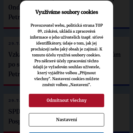
Ondřej Havel jednal s prezidentem
Využíváme soubory cookies
Petrem Pavlem
Provozovatel webu, politická strana TOP
09, získává, ukládá a zpracovává
informace o jeho uživatelích (např. síťové
29.7.2026
identifikátory, údaje o tom, jak jej
procházejí nebo jaký obsah je zajímá). K
Vzkaz Matěje Ondřeje Havla příznivcům
tomuto účelu využívá soubory cookies.
Pro některé účely zpracování těchto
po setkání s prezidentem republiky
údajů je vyžadován souhlas uživatele,
který vyjádříte volbou „Přijmout
Petrem Pavlem
všechny“. Nastavení cookies můžete
změnit volbou „Nastavení“.
Odmítnout všechny
29.7.2026
SPD už není ve zprávě o extremismu.
Nastavení
Pospíšil: Je tu pachuť