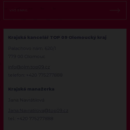
Krajská kancelář TOP 09 Olomoucký kraj
Palachovo nám. 620/1
779 00 Olomouc
info@olm.top09.cz
telefon: +420 775277888
Krajská manažerka
Jana Navrátilová
Jana.Navratilova@top09.cz
tel.: +420 775277888