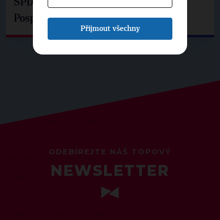
SPD už není ve zprávě o extremismu.
Pospíšil: Je tu pachuť
Přijmout všechny
ODEBÍREJTE NÁŠ TOPOVÝ
NEWSLETTER