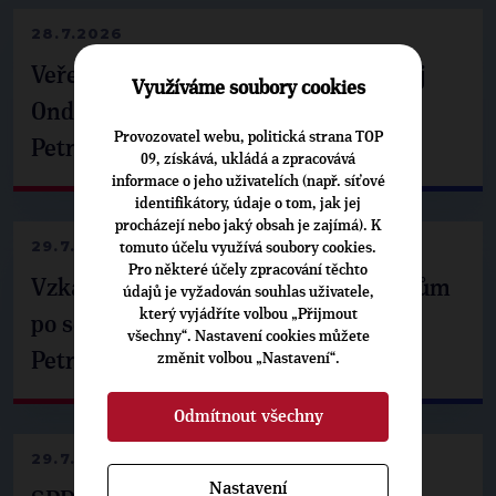
28.7.2026
Veřejné finance, euro i školství. Matěj
Využíváme soubory cookies
Ondřej Havel jednal s prezidentem
Provozovatel webu, politická strana TOP
Petrem Pavlem
09, získává, ukládá a zpracovává
informace o jeho uživatelích (např. síťové
identifikátory, údaje o tom, jak jej
procházejí nebo jaký obsah je zajímá). K
29.7.2026
tomuto účelu využívá soubory cookies.
Pro některé účely zpracování těchto
Vzkaz Matěje Ondřeje Havla příznivcům
údajů je vyžadován souhlas uživatele,
který vyjádříte volbou „Přijmout
po setkání s prezidentem republiky
všechny“. Nastavení cookies můžete
Petrem Pavlem
změnit volbou „Nastavení“.
Odmítnout všechny
29.7.2026
Nastavení