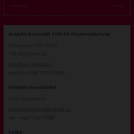
Krajská kancelář TOP 09 Olomoucký kraj
Palachovo nám. 620/1
779 00 Olomouc
info@olm.top09.cz
telefon: +420 775277888
Krajská manažerka
Jana Navrátilová
Jana.Navratilova@top09.cz
tel.: +420 775277888
Volby