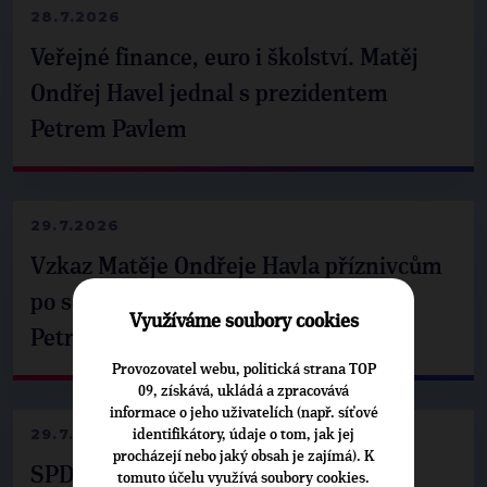
28.7.2026
Veřejné finance, euro i školství. Matěj
Ondřej Havel jednal s prezidentem
Petrem Pavlem
29.7.2026
Vzkaz Matěje Ondřeje Havla příznivcům
po setkání s prezidentem republiky
Využíváme soubory cookies
Petrem Pavlem
Provozovatel webu, politická strana TOP
09, získává, ukládá a zpracovává
informace o jeho uživatelích (např. síťové
29.7.2026
identifikátory, údaje o tom, jak jej
procházejí nebo jaký obsah je zajímá). K
SPD už není ve zprávě o extremismu.
tomuto účelu využívá soubory cookies.