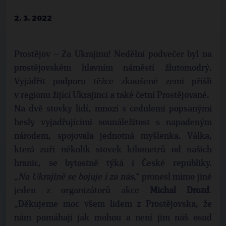
2. 3. 2022
Prostějov – Za Ukrajinu! Nedělní podvečer byl na
prostějovském hlavním náměstí žlutomodrý.
Vyjádřit podporu těžce zkoušené zemi přišli
v regionu žijící Ukrajinci a také četní Prostějované.
Na dvě stovky lidí, mnozí s cedulemi popsanými
hesly vyjadřujícími sounáležitost s napadeným
národem, spojovala jednotná myšlenka. Válka,
která zuří několik stovek kilometrů od našich
hranic, se bytostně týká i České republiky.
„
Na Ukrajině se bojuje i za nás
,“ pronesl mimo jiné
jeden z organizátorů akce
Michal Drozd
.
„Děkujeme moc všem lidem z Prostějovska, že
nám pomáhají jak mohou a není jim náš osud