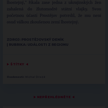
lhostejný,“ říkala zase jedna z ukrajinských žen
zahalená do žlutomodré státní vlajky. Svou
početnou účastí Prostějov potvrdil, že mu není
osud válkou zkoušenou zemí lhostejný.
ZDROJ: PROSTĚJOVSKÝ DENÍK
| RUBRIKA: UDÁLOSTI Z REGIONU
▶
ŠTÍTKY
◀
Osobnosti:
Michal Drozd
▶
NEPŘEHLÉDNĚTE
◀