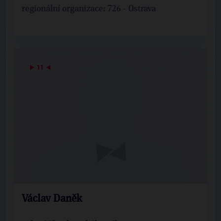
regionální organizace: 726 - Ostrava
▶
11
◀
Václav Daněk