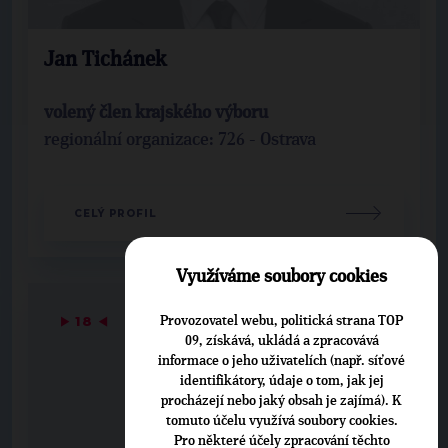
Jan Tichánek
volený člen krajského výboru
regionální organizace: 726 - Ostrava
CELÝ PROFIL
Využíváme soubory cookies
▶
18
◀
Provozovatel webu, politická strana TOP
09, získává, ukládá a zpracovává
informace o jeho uživatelích (např. síťové
identifikátory, údaje o tom, jak jej
procházejí nebo jaký obsah je zajímá). K
tomuto účelu využívá soubory cookies.
Pro některé účely zpracování těchto