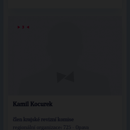
▶
3
◀
Kamil Kocurek
člen krajské revizní komise
regionální organizace: 725 - Opava