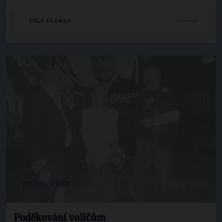
CELÝ ČLÁNEK
27. 10. 2013
Poděkování voličům