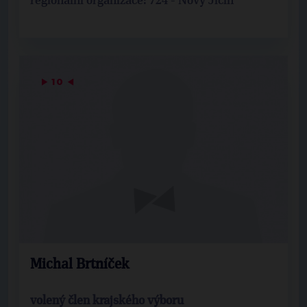
regionální organizace: 724 - Nový Jičín
▶
10
◀
Michal Brtníček
volený člen krajského výboru