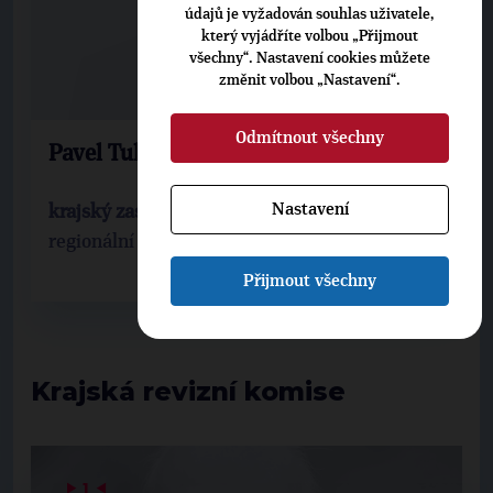
údajů je vyžadován souhlas uživatele,
který vyjádříte volbou „Přijmout
všechny“. Nastavení cookies můžete
změnit volbou „Nastavení“.
Odmítnout všechny
Pavel Tuleja
Nastavení
krajský zastupitel
regionální organizace: 723 - Karviná
Přijmout všechny
Krajská revizní komise
▶
1
◀