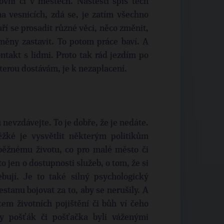
ovni či v městech. Naštěstí spíš těch
a vesnicích, zdá se, je zatím všechno
í se prosadit různé věci, něco změnit,
ěny zastavit. To potom práce baví. A
takt s lidmi. Proto tak rád jezdím po
kterou dostávám, je k nezaplacení.
u nevzdávejte. To je dobře, že je nedáte.
žké je vysvětlit některým politikům
 běžnému životu, co pro malé město či
 jen o dostupnosti služeb, o tom, že si
bují. Je to také silný psychologický
stanu bojovat za to, aby se nerušily. A
cem životních pojištění či bůh ví čeho
dy pošťák či pošťačka byli váženými