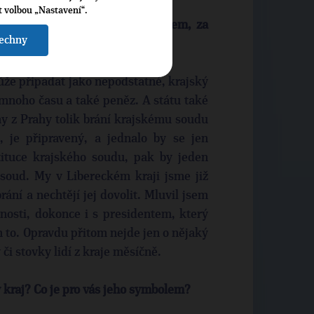
t volbou „Nastavení“.
é v souvislosti s krajským soudem, za
šechny
že připadat jako nepodstatné, krajský
 mnoho času a také peněz. A státu také
my z Prahy tolik brání krajskému soudu
e, je připravený, a jednalo by se jen
stituce krajského soudu, pak by jeden
 soud. My v Libereckém kraji jsme již
ání a nechtějí jej dovolit. Mluvil jsem
lnosti, dokonce i s presidentem, který
m to. Opravdu přitom nejde jen o nějaký
 či stovky lidí z kraje měsíčně.
 kraj? Co je pro vás jeho symbolem?