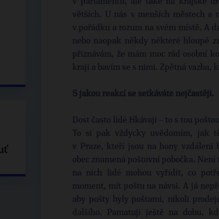
v parlamentu, ale také na krajské úr
větších. U nás v menších městech a n
v pořádku a rozum na svém místě. A dař
nebo naopak někdy některé hloupé zm
přiznávám, že mám moc rád osobní kon
kraji a bavím se s nimi. Zpětná vazba, 
S jakou reakcí se setkáváte nejčastěji.
Dost často lidé říkávají – to s tou pošto
To si pak vždycky uvědomím, jak tě
v Praze, kteří jsou na hony vzdáleni
uť
obec znamená poštovní pobočka. Není to
na nich lidé mohou vyřídit, co potře
moment, mít poštu na návsi. A já nepře
aby pošty byly poštami, nikoli prodej
dalšího. Pamatuji ještě na dobu, k