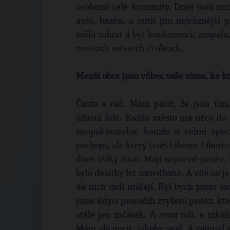
osobami celé komunity. Dnes jsou nuc
auto, bazén, a nutit jim nejrůznější
měla zabrat a být konkurencí, zaspala.
menších městech či obcích.
Menší obce jsou vůbec vaše téma, ke kt
Často a rád. Mám pocit, že jsou tím,
úžasní lidé. Každé město má něco do 
neopakovatelné kouzlo a velmi speci
pochopí, ale který tvoří Liberec Liberc
dnes těžký život. Mají nejméně peněz. 
bylo desítky let zanedbané. A víte co j
do nich rádi utíkají. Byl bych proto 
jsme kdysi prosadili zvýšení peněz, kter
stále jen začátek. A svou roli, a niko
Mám ale pocit, jakoby spal. A zajímal s