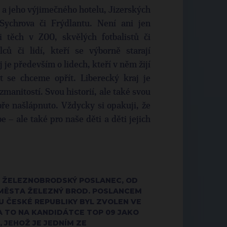
 a jeho výjimečného hotelu, Jizerských
Sychrova či Frýdlantu. Není ani jen
 těch v ZOO, skvělých fotbalistů či
ců či lidí, kteří se výborně starají
j je především o lidech, kteří v něm žijí
st se chceme opřít. Liberecký kraj je
zmanitostí. Svou historií, ale také svou
bře našlápnuto. Vždycky si opakuji, že
 – ale také pro naše děti a děti jejich
 A ŽELEZNOBRODSKÝ POSLANEC, OD
 MĚSTA ŽELEZNÝ BROD. POSLANCEM
ČESKÉ REPUBLIKY BYL ZVOLEN VE
 A TO NA KANDIDÁTCE TOP 09 JAKO
 JEHOŽ JE JEDNÍM ZE