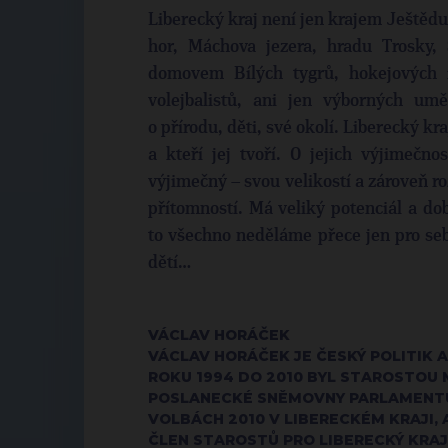
Liberecký kraj není jen krajem Ještědu
hor, Máchova jezera, hradu Trosky, 
domovem Bílých tygrů, hokejových i
volejbalistů, ani jen výborných uměl
o přírodu, děti, své okolí. Liberecký kra
a kteří jej tvoří. O jejich výjimečno
výjimečný – svou velikostí a zároveň ro
přítomností. Má veliký potenciál a do
to všechno neděláme přece jen pro sebe
dětí…
VÁCLAV HORÁČEK
VÁCLAV HORÁČEK JE ČESKÝ POLITIK
ROKU 1994 DO 2010 BYL STAROSTOU
POSLANECKÉ SNĚMOVNY PARLAMENTU 
VOLBÁCH 2010 V LIBERECKÉM KRAJI,
ČLEN STAROSTŮ PRO LIBERECKÝ KRAJ,