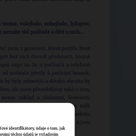
 tenise, volejbale, nohejbale, lyžujete,
jak nemáte rád počítače a děti u nich…
ť jsem z generace, která prožila život
opět bez nich dovedl představit. Stejně
píš trápí to, že u počítačů a telefonů
y od počítače přešly k počítání branek,
 by byly zdravější a dětská obezita by
dlem, ale jsem přesvědčený také o tom,
 nesou základ o slušnosti, férovosti,
o bychom nejen z pozice kraje měli
 mládeže a mělo by být naším zásadním
nová, ale i ta, která již existují, a jsou
ťové identifikátory, údaje o tom, jak
časy“ uzavřená.
cování těchto údajů je vyžadován