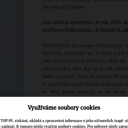
ale není jen Liberec.
Jste aktivní sportovec. Je vás vidět na
jezdíte po kraji na kole. A všichni ví, 
Neřekl bych, že nemám rád počítače. By
bez nich, a přiznám se, že bych si jej 
jako bez mobilních telefonů. Mně ale s
tráví své dny děti. Byl bych rád, kdyb
bodů a sekund. Tedy ke sportu. Nejenže
se opět stala spíše výjimkou než pravi
že děti, které sportují, si do života
týmovém duchu a kamarádství. Prot
usilovat o podporu sportování dětí a
Využíváme soubory cookies
posláním otevírat jim sportoviště. Nejen 
TOP 09, získává, ukládá a zpracovává informace o jeho uživatelích (např. sí
velmi často veřejnosti mimo „oficiální 
je zajímá). K tomuto účelu využívá soubory cookies. Pro některé účely zpra