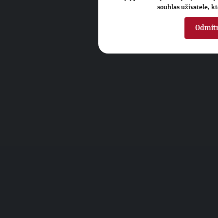
souhlas uživatele, k
Odmít