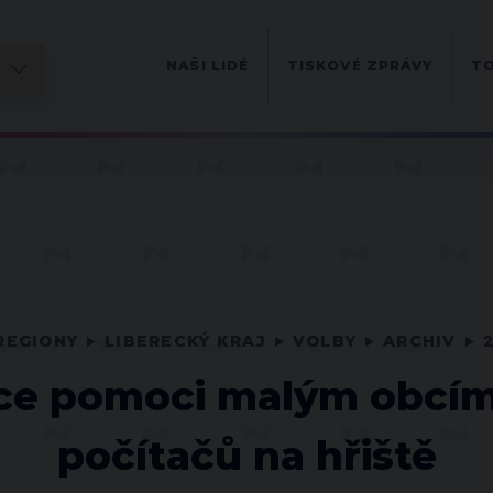
NAŠI LIDÉ
TISKOVÉ ZPRÁVY
TO
REGIONY
LIBERECKÝ KRAJ
VOLBY
ARCHIV
íce pomoci malým obcím 
počítačů na hřiště