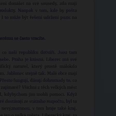
eni donášet na své sousedy, zda mají
 produkty. Naopak v tom, kde by pošta
 I to může být řešení udržení pozic na
erému se často vracíte.
 co naši republiku dotváří. Jsou tam
sebe. Praha je krásná, Liberec má své
fický naturel, který prostě málokdo
em. Jablonec stejně tak. Malé obce mají
Přesto fungují, dávají dohromady to, co
e zajímavé? Všichni z těch velkých měst
rád, kdybychom jim mohli pomoci. Když
é dostávají ze státního rozpočtu, byl to
li nevýznamnou, v tom hraje také kraj.
e jen o velká města. Liberecký kraj, to