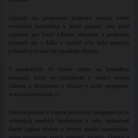
stažena.
Začínají mi projevovat podporu strany, které
senátního kandidáta v klání nemají, toto platí
zejména pro hnutí Liberec občanům s podporou
starostů ale i další a rovněž celá řada starostů
jednotlivých obcí mi vyjadřuje důvěru.
V posledních 14 dnech sázím na kontaktní
kampaň, budu se pohybovat v centru města
Liberce a diskutovat s občany o mém programu.
www.janmarusiak.cz
Protože prostor k vlastní prezentaci programu je ve
veřejných mediích limitovaný a taky neúměrně
drahý jejímu efektu a úrovni media samotného,
mám maximum svých postojů, názorů, článků a