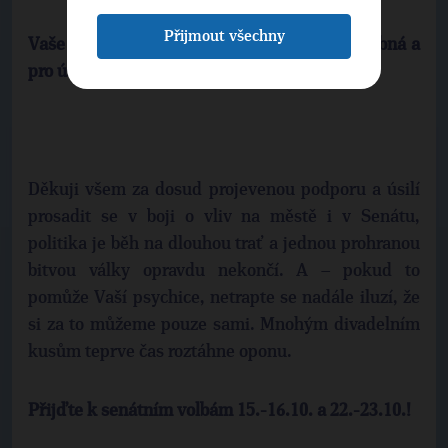
Přijmout všechny
Vaše účast je na těchto mítincích velmi potřebná a
pro úspěch boje o Senát důležitá.
Děkuji všem za dosud projevenou podporu a úsilí
prosadit se v boji o vliv na městě i v Senátu,
politika je běh na dlouhou trať a jednou prohranou
bitvou války opravdu nekončí. A – pokud to
pomůže Vaší psychice, netrapte se nadále iluzí, že
si za to můžeme pouze sami. Mnohým divadelním
kusům teprve čas roztáhne oponu.
Přijďte k senátním volbám 15.-16.10. a 22.-23.10.!