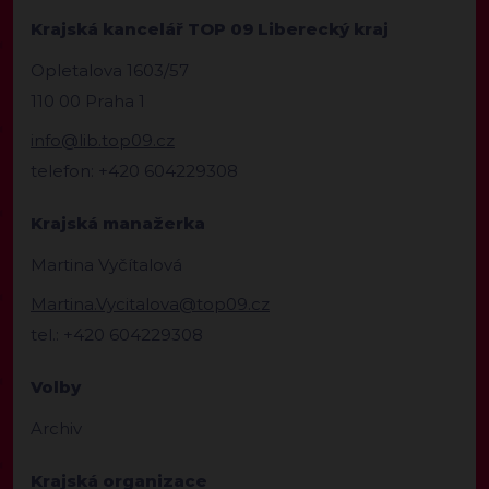
Krajská kancelář TOP 09 Liberecký kraj
Opletalova 1603/57
110 00 Praha 1
info@lib.top09.cz
telefon: +420 604229308
Krajská manažerka
Martina Vyčítalová
Martina.Vycitalova@top09.cz
tel.: +420 604229308
Volby
Archiv
Krajská organizace