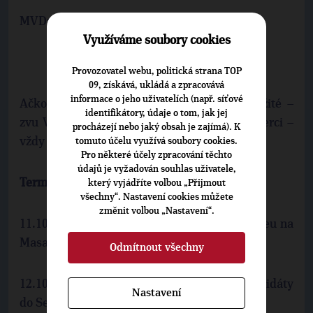
MVDr.Čeněk Červený – veterinární lékař
Využíváme soubory cookies
Provozovatel webu, politická strana TOP
09, získává, ukládá a zpracovává
informace o jeho uživatelích (např. síťové
Ačkoli všechny finální mítinky budou důležité –
identifikátory, údaje o tom, jak jej
zvu Vás především na ty, které budou v Liberci –
procházejí nebo jaký obsah je zajímá). K
vždy v 17 hod.
tomuto účelu využívá soubory cookies.
Pro některé účely zpracování těchto
údajů je vyžadován souhlas uživatele,
Termíny:
který vyjádříte volbou „Přijmout
všechny“. Nastavení cookies můžete
změnit volbou „Nastavení“.
11.10. pondělí v 17 hod v Severočeském muzeu na
Masarykově třídě. Debata s občany města.
Odmítnout všechny
12.10. úterý v 17 hod Společná debata s kandidáty
Nastavení
do Senátu v Krajské vědecké knihovně