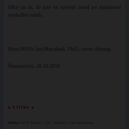
Díky za to, že jste se ozývali hned po oznámení
výsledků voleb.
Prim.MUDr.Jan Marušiak, PhD., cévní chirurg
Šimonovice, 20.10.2010
▶
ŠTÍTKY
◀
-
Volby:
2010 senát
34 - Liberec: Jan Marušiak