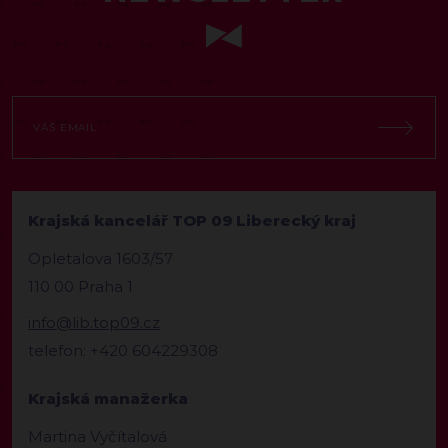
Krajská kancelář TOP 09 Liberecký kraj
Opletalova 1603/57
110 00 Praha 1
info@lib.top09.cz
telefon: +420 604229308
Krajská manažerka
Martina Vyčítalová