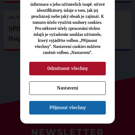
informace o jeho uživatelích (např. síťové
identifikátory, údaje o tom, jak jej
procházejí nebo jaký obsah je zajímá). K
29.7.2026
tomuto účelu využívá soubory cookies.
SPD už není ve zprávě o extremismu.
Pro některé účely zpracování těchto
údajů je vyžadován souhlas uživatele,
Pospíšil: Je tu pachuť
který vyjádříte volbou „Přijmout
všechny“. Nastavení cookies můžete
změnit volbou „Nastavení“.
Odmítnout všechny
Nastavení
Přijmout všechny
ODEBÍREJTE NÁŠ TOPOVÝ
NEWSLETTER