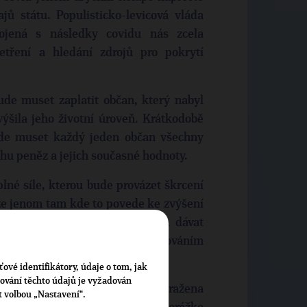
jů státu. Populisticko-levicová vláda
pojená s následky covidu nás zcela
etření a hledání zdrojů pro pokrytí
ude muset zaplatit občan, který nabyl
výšila jeho životní úroveň. Krátkodobě
ude muset každý jeden občan všechny
áhu peněz a jejich současné hodnoty.
lné síle, kterou bude provázet škrcení
íze jenom tam kde to povede ke zvýšení
uset obracet každou korunu a dávat
ace, výzkum, vývoj) spolu s obětováním
ťové identifikátory, údaje o tom, jak
cování těchto údajů je vyžadován
í vláda odejde za čtyři roky poražena
t volbou „Nastavení“.