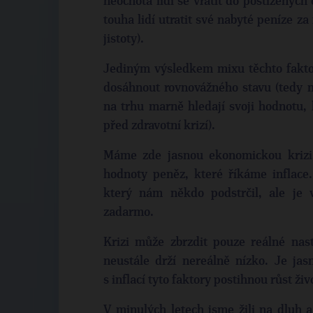
neochota lidí se vrátit do postižených 
touha lidí utratit své nabyté peníze za
jistoty).
Jediným výsledkem mixu těchto faktor
dosáhnout rovnovážného stavu (tedy n
na trhu marně hledají svoji hodnotu, 
před zdravotní krizí).
Máme zde jasnou ekonomickou krizi,
hodnoty peněz, které říkáme inflace
který nám někdo podstrčil, ale je 
zadarmo.
Krizi může zbrzdit pouze reálné na
neustále drží nereálně nízko. Je jas
s inflací tyto faktory postihnou růst ži
V minulých letech jsme žili na dluh a