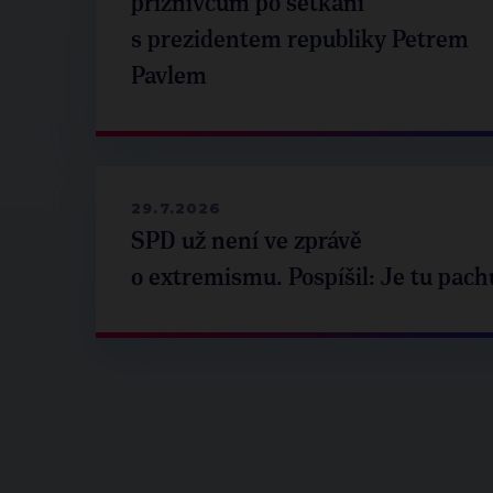
příznivcům po setkání
s prezidentem republiky Petrem
Pavlem
29.7.2026
SPD už není ve zprávě
o extremismu. Pospíšil: Je tu pach