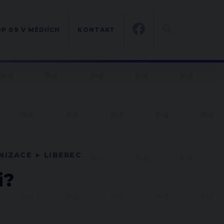
P 09 V MÉDIÍCH
KONTAKT
ANIZACE
LIBEREC
i?