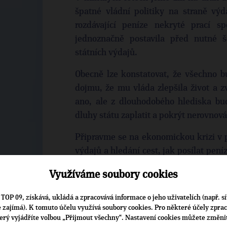
špatné vládní politiky na straně výda
rozdávající peníze nekryté prací s
jednoznačně postavila před nutné š
státních výdajů.
Obecně lze konstatovat, že všechno b
dojmu, že mu vláda zlepšila život a z
ano, ale z dlouhodobého hlediska b
dluhy státu zaplatit a pokrýt nerovnov
Připravme se na ekonomickou krizi v p
výdajů a hledání cest, jak posílat pen
ziskovosti nebo produkce. Budeme m
Využíváme soubory cookies
peníze do naši lepší budoucnosti (inov
naší marnotratné současnosti.
TOP 09, získává, ukládá a zpracovává informace o jeho uživatelích (např. sí
je zajímá). K tomuto účelu využívá soubory cookies. Pro některé účely zpra
Bude to bolet a pravděpodobně budouc
terý vyjádříte volbou „Přijmout všechny“. Nastavení cookies můžete změni