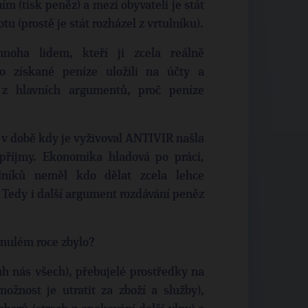
m (tisk peněz) a mezi obyvateli je stát
u (prostě je stát rozházel z vrtulníku).
oha lidem, kteří ji zcela reálně
mo získané peníze uložili na účty a
 z hlavních argumentů, proč peníze
 v době kdy je vyživoval ANTIVIR našla
 příjmy. Ekonomika hladová po práci,
lníků neměl kdo dělat zcela lehce
 Tedy i další argument rozdávání peněz
inulém roce zbylo?
h nás všech), přebujelé prostředky na
žnost je utratit za zboží a služby),