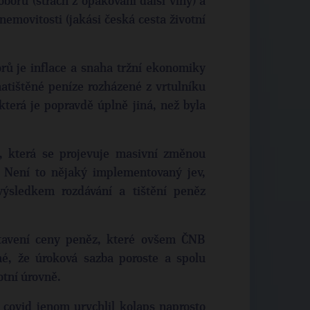
oborů (strach z opakování další vlny) a
 nemovitosti (jakási česká cesta životní
ů je inflace a snaha tržní ekonomiky
atištěné peníze rozházené z vrtulníku
která je popravdě úplně jiná, než byla
 která se projevuje masivní změnou
. Není to nějaký implementovaný jev,
výsledkem rozdávání a tištění peněz
stavení ceny peněz, které ovšem ČNB
né, že úroková sazba poroste a spolu
votní úrovně.
 covid jenom urychlil kolaps naprosto