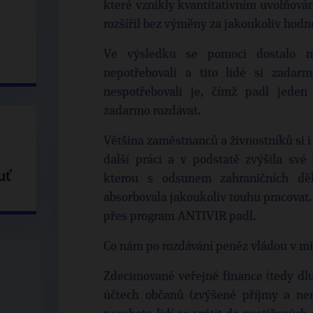
které vznikly kvantitativním uvolňování
rozšířil bez výměny za jakoukoliv hodnot
Ve výsledku se pomoci dostalo mn
nepotřebovali a tito lidé si zadar
nespotřebovali je, čímž padl jeden
zadarmo rozdávat.
Většina zaměstnanců a živnostníků si i
další práci a v podstatě zvýšila své
uť
kterou s odsunem zahraničních dě
absorbovala jakoukoliv touhu pracovat.
přes program ANTIVIR padl.
Co nám po rozdávání peněz vládou v m
Zdecimované veřejné finance (tedy dlu
účtech občanů (zvýšené příjmy a nemo