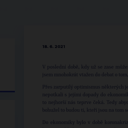
18. 6. 2021
V poslední době, kdy už se zase můžem
jsem mnohokrát vtažen do debat o tom,
Přes zarputilý optimismus některých je
nepotkali s jejími dopady do ekonomi
to nejhorší nás teprve čeká. Tedy abyc
bohužel to budou ti, kteří jsou na tom 
Do ekonomiky bylo v době koronakri