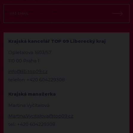
Krajská kancelář TOP 09 Liberecký kraj
Opletalova 1603/57
110 00 Praha 1
info@lib.top09.cz
telefon: +420 604229308
Krajská manažerka
Martina Vyčítalová
Martina.Vycitalova@top09.cz
tel.: +420 604229308