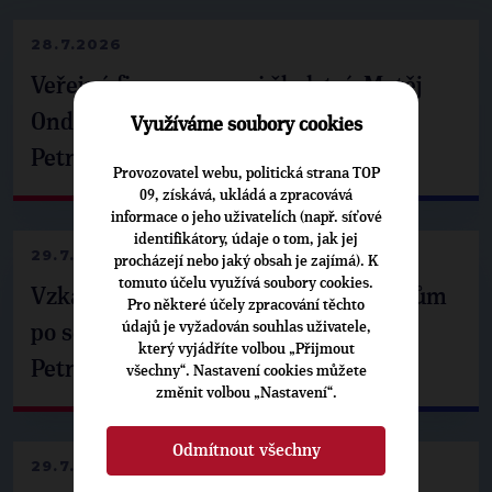
28.7.2026
Veřejné finance, euro i školství. Matěj
Ondřej Havel jednal s prezidentem
Využíváme soubory cookies
Petrem Pavlem
Provozovatel webu, politická strana TOP
09, získává, ukládá a zpracovává
informace o jeho uživatelích (např. síťové
identifikátory, údaje o tom, jak jej
29.7.2026
procházejí nebo jaký obsah je zajímá). K
tomuto účelu využívá soubory cookies.
Vzkaz Matěje Ondřeje Havla příznivcům
Pro některé účely zpracování těchto
údajů je vyžadován souhlas uživatele,
po setkání s prezidentem republiky
který vyjádříte volbou „Přijmout
Petrem Pavlem
všechny“. Nastavení cookies můžete
změnit volbou „Nastavení“.
Odmítnout všechny
29.7.2026