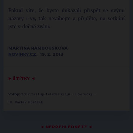
Pokud víte, že byste dokázali přispět se svými
názory i vy, tak neváhejte a přijděte, na setkání
jste srdečně zváni.
MARTINA RAMBOUSKOVÁ
NOVINKY.CZ
, 19. 2. 2013
▶
ŠTÍTKY
◀
-
-
Volby:
2012 zastupitelstva krajů
Liberecký
10. Václav Horáček
▶
NEPŘEHLÉDNĚTE
◀