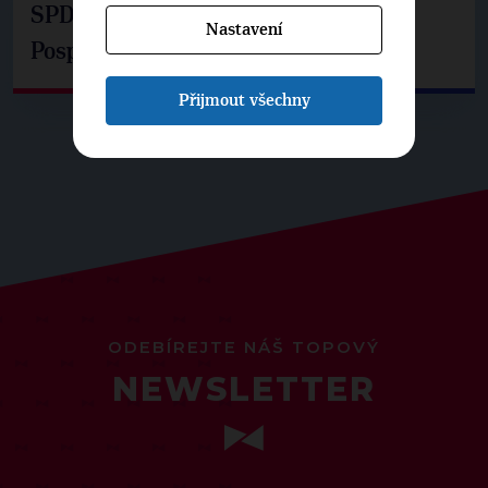
SPD už není ve zprávě o extremismu.
Nastavení
Pospíšil: Je tu pachuť
Přijmout všechny
ODEBÍREJTE NÁŠ TOPOVÝ
NEWSLETTER