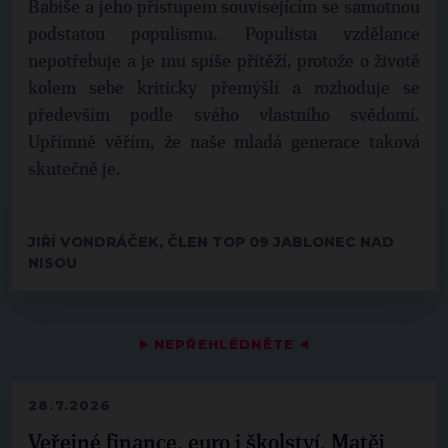
Babiše a jeho přístupem souvisejícím se samotnou
podstatou populismu. Populista vzdělance
nepotřebuje a je mu spíše přítěží, protože o životě
kolem sebe kriticky přemýšlí a rozhoduje se
především podle svého vlastního svědomí.
Upřímně věřím, že naše mladá generace taková
skutečně je.
JIŘÍ VONDRÁČEK, ČLEN TOP 09 JABLONEC NAD
NISOU
▶
NEPŘEHLÉDNĚTE
◀
28.7.2026
Veřejné finance, euro i školství. Matěj