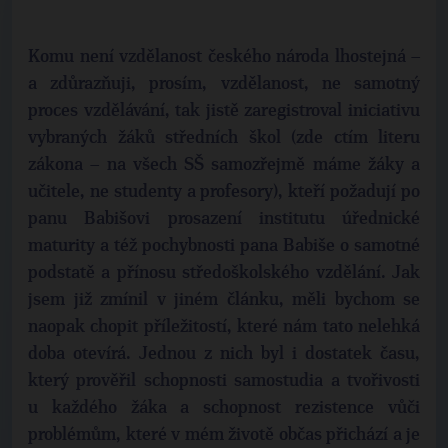
Komu není vzdělanost českého národa lhostejná –
a zdůrazňuji, prosím, vzdělanost, ne samotný
proces vzdělávání, tak jistě zaregistroval iniciativu
vybraných žáků středních škol (zde ctím literu
zákona – na všech SŠ samozřejmě máme žáky a
učitele, ne studenty a profesory), kteří požadují po
panu Babišovi prosazení institutu úřednické
maturity a též pochybnosti pana Babiše o samotné
podstatě a přínosu středoškolského vzdělání. Jak
jsem již zmínil v jiném článku, měli bychom se
naopak chopit příležitostí, které nám tato nelehká
doba otevírá. Jednou z nich byl i dostatek času,
který prověřil schopnosti samostudia a tvořivosti
u každého žáka a schopnost rezistence vůči
problémům, které v mém životě občas přichází a je