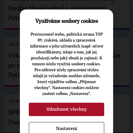
Ondřej Havel jednal s prezidentem
Petrem Pavlem
Využíváme soubory cookies
Provozovatel webu, politická strana TOP
09, získává, ukládá a zpracovává
29.7.2026
informace o jeho uživatelích (např. síťové
identifikátory, údaje o tom, jak jej
Vzkaz Matěje Ondřeje Havla příznivcům
procházejí nebo jaký obsah je zajímá). K
tomuto účelu využívá soubory cookies.
po setkání s prezidentem republiky
Pro některé účely zpracování těchto
Petrem Pavlem
údajů je vyžadován souhlas uživatele,
který vyjádříte volbou „Přijmout
všechny“. Nastavení cookies můžete
změnit volbou „Nastavení“.
29.7.2026
Odmítnout všechny
SPD už není ve zprávě o extremismu.
Pospíšil: Je tu pachuť
Nastavení