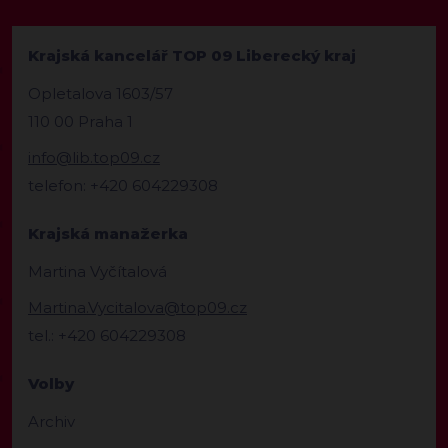
Krajská kancelář TOP 09 Liberecký kraj
Opletalova 1603/57
110 00 Praha 1
info@lib.top09.cz
telefon: +420 604229308
Krajská manažerka
Martina Vyčítalová
Martina.Vycitalova@top09.cz
tel.: +420 604229308
Volby
Archiv