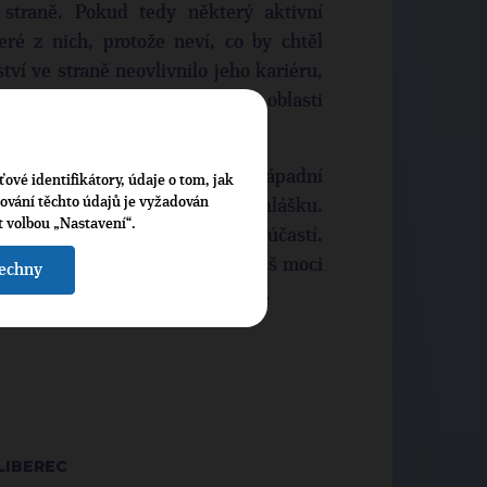
straně. Pokud tedy některý aktivní
eré z nich, protože neví, co by chtěl
ství ve straně neovlivnilo jeho kariéru,
sympatie a hlavně o zájem v oblasti
nuje Ti pro-evropská a pro-západní
ťové identifikátory, údaje o tom, jak
cování těchto údajů je vyžadován
ravým místem, kam odeslat přihlášku.
t volbou „Nastavení“.
 už svými nápady, nebo přímou účastí.
 a workshopy. A hlavně se budeš moci
šechny
 kteří jsou na stejné lodi jako Ty.
LIBEREC