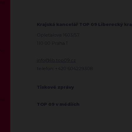
Krajská kancelář TOP 09 Liberecký kra
Opletalova 1603/57
110 00 Praha 1
info@lib.top09.cz
telefon: +420 604229308
Tiskové zprávy
TOP 09 v médiích