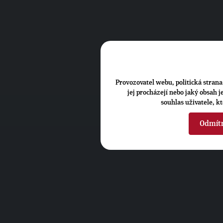
Provozovatel webu, politická strana 
jej procházejí nebo jaký obsah 
souhlas uživatele, k
Odmít