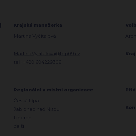
j
Krajská manažerka
Vol
Martina Vyčítalová
Arch
Martina.Vycitalova@top09.cz
Kra
tel.: +420 604229308
Regionální a místní organizace
Přid
Česká Lípa
Kon
Jablonec nad Nisou
Liberec
další