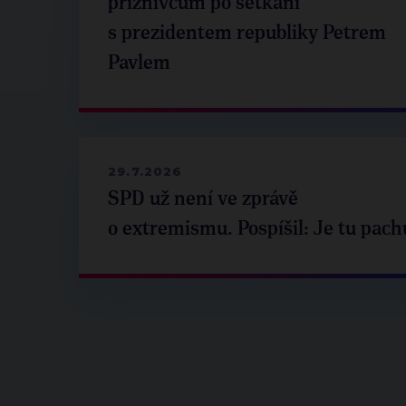
příznivcům po setkání
s prezidentem republiky Petrem
Pavlem
29.7.2026
SPD už není ve zprávě
o extremismu. Pospíšil: Je tu pach