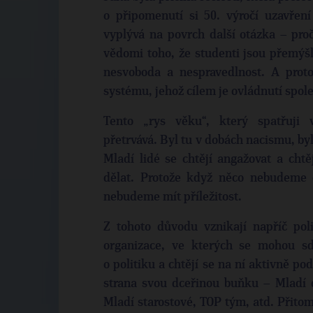
o připomenutí si 50. výročí uzavření
vyplývá na povrch další otázka – proč
vědomi toho, že studenti jsou přemýšli
nesvoboda a nespravedlnost. A proto 
systému, jehož cílem je ovládnutí spol
Tento „rys věku“, který spatřuji 
přetrvává. Byl tu v dobách nacismu, by
Mladí lidé se chtějí angažovat a chtě
dělat. Protože když něco nebudeme
nebudeme mít příležitost.
Z tohoto důvodu vznikají napříč po
organizace, ve kterých se mohou sdr
o politiku a chtějí se na ní aktivně po
strana svou dceřinou buňku – Mladí 
Mladí starostové, TOP tým, atd. Přitom