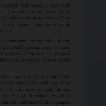
 vysokých škol nacisty. V tuto chvíli
 nacisté zavřeli vysoké školy? Byli si
ví, dokáží se spojit a jednat, vadí jim
jsou nebezpeční, jsou tzv. nepřáteli
ečnosti.
v nezlomnosti studentského ducha,
l tu v dobách komunismu a je tu i dnes.
jí být slyšet. Vědí, že má smysl něco
 dělat nyní, potom už k tomu možná
litickým spektrem různé mládežnické
užovat mladí lidé, kteří jeví zájem
dílet. Dnes má už skoro každá politická
demokraté, Mladí sociální demokraté,
 členství v některé z těchto organizací