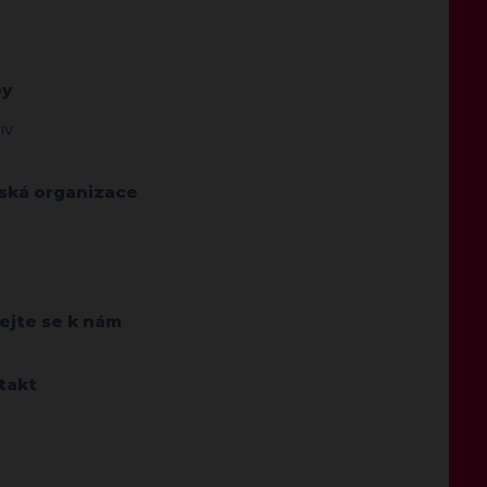
by
iv
jská organizace
ejte se k nám
takt