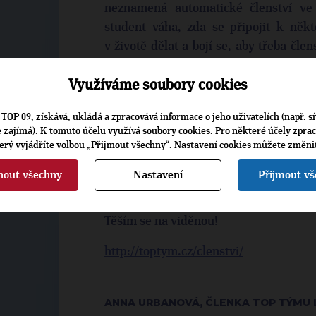
neznamená automatické členství ve 
student váha, zda se připojit k někt
v životě dělat a bojí se, aby třeba člen
bát se nemusí. Jde pouze o projev 
Využíváme soubory cookies
aktuálního dění.
Pokud se zajímáš o politiku a impo
TOP 09, získává, ukládá a zpracovává informace o jeho uživatelích (např. sí
je zajímá). K tomuto účelu využívá soubory cookies. Pro některé účely zpra
politika, TOP tým je pro Tebe tím p
terý vyjádříte volbou „Přijmout všechny“. Nastavení cookies můžete změni
Budeš se moci podílet na kampani, ať
Budeš moci pořádat besedy, přednášky
nout všechny
Nastavení
Přijmout v
setkávat se spoustou inspirativních lidí,
Těším se na viděnou!
http://toptym.cz/clenstvi/
ANNA URBANOVÁ, ČLENKA TOP TÝMU 