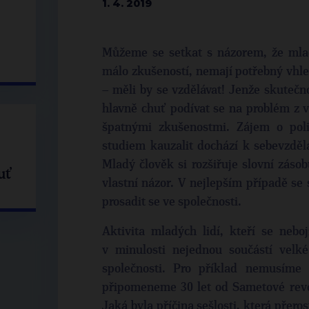
1. 4. 2019
Můžeme se setkat s názorem, že mladí
málo zkušeností, nemají potřebný vhle
– měli by se vzdělávat! Jenže skutečno
hlavně chuť podívat se na problém z v
špatnými zkušenostmi. Zájem o poli
studiem kauzalit dochází k sebevzděl
Mladý člověk si rozšiřuje slovní zásobu
uť
vlastní názor. V nejlepším případě se 
prosadit se ve společnosti.
Aktivita mladých lidí, kteří se neboj
v minulosti nejednou součástí velk
společnosti. Pro příklad nemusíme 
připomeneme 30 let od Sametové revolu
Jaká byla příčina sešlosti, která přero