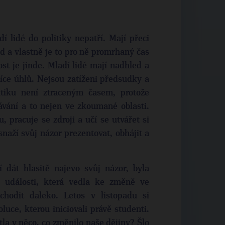
 lidé do politiky nepatří. Mají přeci
d a vlastně je to pro ně promrhaný čas
st je jinde. Mladí lidé mají nadhled a
íce úhlů. Nejsou zatíženi předsudky a
tiku není ztraceným časem, protože
ávání a to nejen ve zkoumané oblasti.
, pracuje se zdroji a učí se utvářet si
snaží svůj názor prezentovat, obhájit a
í dát hlasitě najevo svůj názor, byla
é události, která vedla ke změně ve
chodit daleko. Letos v listopadu si
ce, kterou iniciovali právě studenti.
stla v něco, co změnilo naše dějiny? Šlo