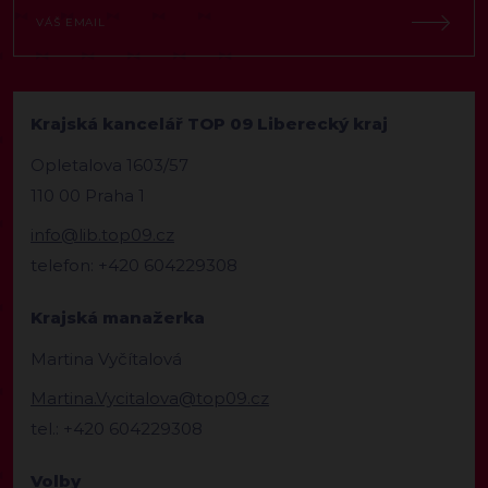
Krajská kancelář TOP 09 Liberecký kraj
Opletalova 1603/57
110 00 Praha 1
info@lib.top09.cz
telefon: +420 604229308
Krajská manažerka
Martina Vyčítalová
Martina.Vycitalova@top09.cz
tel.: +420 604229308
Volby