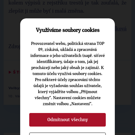
kolem výpisů z rejstříku trestů je tak zoufalá, že
zlepšit ji může byť i malá změna.
Hana Válková
Využíváme soubory cookies
Provozovatel webu, politická strana TOP
Zdroj:
zpravy.idnes.cz
09, získává, ukládá a zpracovává
informace o jeho uživatelích (např. síťové
identifikátory, údaje o tom, jak jej
procházejí nebo jaký obsah je zajímá). K
▶
ŠTÍTKY
◀
tomuto účelu využívá soubory cookies.
Pro některé účely zpracování těchto
údajů je vyžadován souhlas uživatele,
-
-
Volby:
2012 zastupitelstva krajů
Liberecký
který vyjádříte volbou „Přijmout
10. Václav Horáček
všechny“. Nastavení cookies můžete
změnit volbou „Nastavení“.
Odmítnout všechny
▶
NEPŘEHLÉDNĚTE
◀