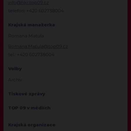
info@hkr.top09.cz
telefon: +420 602738004
Krajská manažerka
Romana Matula
Romana.Matula@top09.cz
tel.: +420 602738004
Volby
Archiv
Tiskové zprávy
TOP 09 v médiích
Krajská organizace