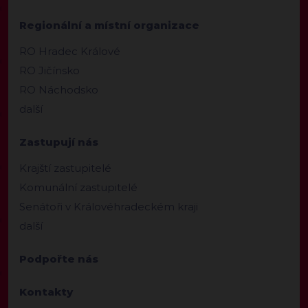
Regionální a místní organizace
RO Hradec Králové
RO Jičínsko
RO Náchodsko
další
Zastupují nás
Krajští zastupitelé
Komunální zastupitelé
Senátoři v Královéhradeckém kraji
další
Podpořte nás
Kontakty