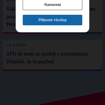
29.7.2026
Nastavení
Vzkaz Matěje Ondřeje Havla příznivcům
po setkání s prezidentem republiky
Přijmout všechny
Petrem Pavlem
29.7.2026
SPD už není ve zprávě o extremismu.
Pospíšil: Je tu pachuť