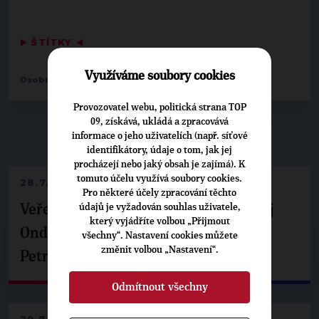
▶
ŠTÍTKY
◀
Využíváme soubory cookies
,
Osobnosti:
Lukáš Řádek
Jakub Sofka
Provozovatel webu, politická strana TOP
09, získává, ukládá a zpracovává
informace o jeho uživatelích (např. síťové
▶
NEPŘEHLÉDNĚTE
◀
identifikátory, údaje o tom, jak jej
procházejí nebo jaký obsah je zajímá). K
tomuto účelu využívá soubory cookies.
28.7.2026
Pro některé účely zpracování těchto
údajů je vyžadován souhlas uživatele,
Veřejné finance, euro i školství. Matěj
který vyjádříte volbou „Přijmout
Ondřej Havel jednal s prezidentem
všechny“. Nastavení cookies můžete
změnit volbou „Nastavení“.
Petrem Pavlem
Odmítnout všechny