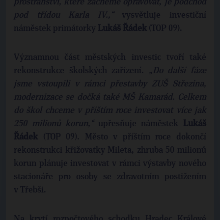
prostranství, které začneme opravovat, je podchod
pod třídou Karla IV.,“
vysvětluje investiční
náměstek primátorky
Lukáš Řádek
(TOP 09).
Významnou část městských investic tvoří také
rekonstrukce školských zařízení.
„Do další fáze
jsme vstoupili v rámci přestavby ZUŠ Střezina,
modernizace se dočká také MŠ Kamarád. Celkem
do škol chceme v příštím roce investovat více jak
250 milionů korun,“
upřesňuje náměstek
Lukáš
Řádek
(TOP 09). Město v příštím roce dokončí
rekonstrukci křižovatky Mileta, zhruba 50 milionů
korun plánuje investovat v rámci výstavby nového
stacionáře pro osoby se zdravotním postižením
v Třebši.
Na krytí rozpočtového schodku Hradec Králové