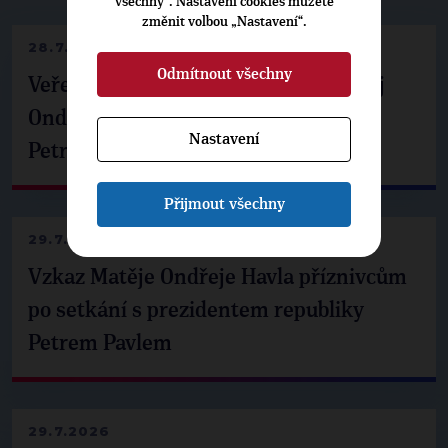
všechny“. Nastavení cookies můžete
změnit volbou „Nastavení“.
28.7.2026
Odmítnout všechny
Veřejné finance, euro i školství. Matěj
Ondřej Havel jednal s prezidentem
Nastavení
Petrem Pavlem
Přijmout všechny
29.7.2026
Vzkaz Matěje Ondřeje Havla příznivcům
po setkání s prezidentem republiky
Petrem Pavlem
29.7.2026