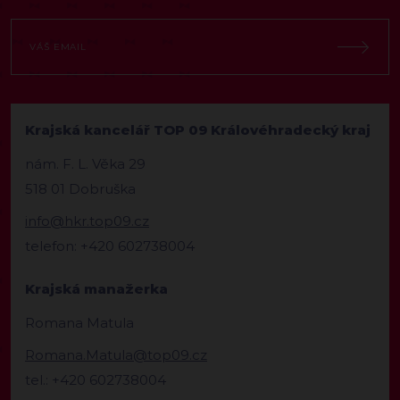
Krajská kancelář TOP 09 Královéhradecký kraj
nám. F. L. Věka 29
518 01 Dobruška
info@hkr.top09.cz
telefon: +420 602738004
Krajská manažerka
Romana Matula
Romana.Matula@top09.cz
tel.: +420 602738004