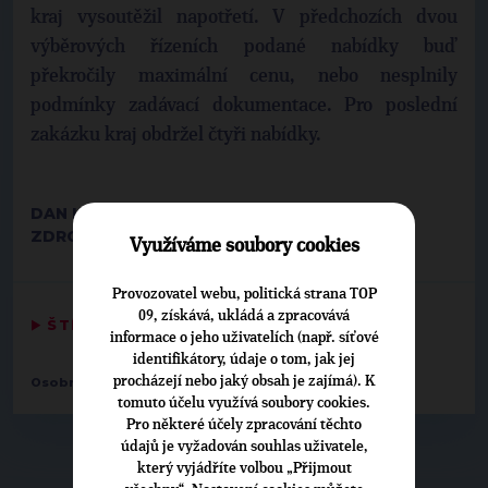
kraj vysoutěžil napotřetí. V předchozích dvou
výběrových řízeních podané nabídky buď
překročily maximální cenu, nebo nesplnily
podmínky zadávací dokumentace. Pro poslední
zakázku kraj obdržel čtyři nabídky.
DAN LECHMANN, LUKÁŠ VANÍČEK
ZDROJ: KRÁLOVÉHRADECKÝ KRAJ
Využíváme soubory cookies
Provozovatel webu, politická strana TOP
09, získává, ukládá a zpracovává
▶
ŠTÍTKY
◀
informace o jeho uživatelích (např. síťové
identifikátory, údaje o tom, jak jej
procházejí nebo jaký obsah je zajímá). K
Osobnosti:
Aleš Cabicar
tomuto účelu využívá soubory cookies.
Pro některé účely zpracování těchto
údajů je vyžadován souhlas uživatele,
který vyjádříte volbou „Přijmout
▶
NEPŘEHLÉDNĚTE
◀