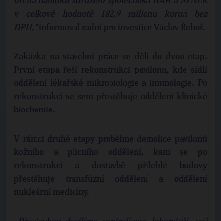
určila nabídku sdružení společností BAK a SYNER
v celkové hodnotě 182,9 milionu korun bez
DPH,“
informoval radní pro investice Václav Řehoř.
Zakázka na stavební práce se dělí do dvou etap.
První etapa řeší rekonstrukci pavilonu, kde sídlí
oddělení lékařské mikrobiologie a imunologie. Po
rekonstrukci se sem přestěhuje oddělení klinické
biochemie.
V rámci druhé etapy proběhne demolice pavilonů
kožního a plicního oddělení, kam se po
rekonstrukci a dostavbě přilehlé budovy
přestěhuje transfúzní oddělení a oddělení
nukleární medicíny.