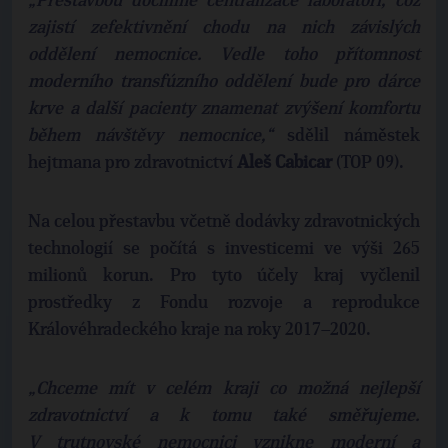
„Přestavbou docílíme centralizace laboratoří, což
zajistí zefektivnění chodu na nich závislých
oddělení nemocnice. Vedle toho přítomnost
moderního transfúzního oddělení bude pro dárce
krve a další pacienty znamenat zvýšení komfortu
během návštěvy nemocnice,“
sdělil náměstek
hejtmana pro zdravotnictví
Aleš Cabicar
(TOP 09).
Na celou přestavbu včetně dodávky zdravotnických
technologií se počítá s investicemi ve výši 265
milionů korun. Pro tyto účely kraj vyčlenil
prostředky z Fondu rozvoje a reprodukce
Královéhradeckého kraje na roky 2017–2020.
„Chceme mít v celém kraji co možná nejlepší
zdravotnictví a k tomu také směřujeme.
V trutnovské nemocnici vznikne moderní a