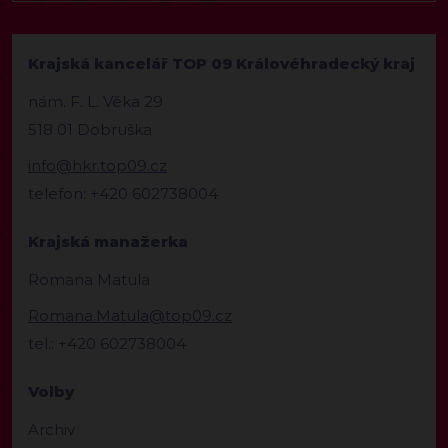
Krajská kancelář TOP 09 Královéhradecký kraj
nám. F. L. Věka 29
518 01 Dobruška
info@hkr.top09.cz
telefon: +420 602738004
Krajská manažerka
Romana Matula
Romana.Matula@top09.cz
tel.: +420 602738004
Volby
Archiv