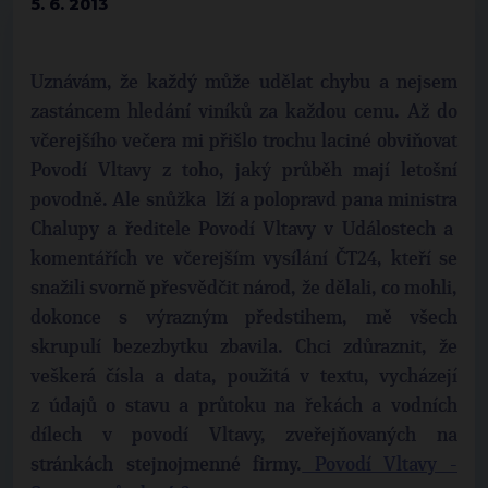
5. 6. 2013
Uznávám, že každý může udělat chybu a nejsem
zastáncem hledání viníků za každou cenu. Až do
včerejšího večera mi přišlo trochu laciné obviňovat
Povodí Vltavy z toho, jaký průběh mají letošní
povodně. Ale snůžka lží a polopravd pana ministra
Chalupy a ředitele Povodí Vltavy v Událostech a
komentářích ve včerejším vysílání ČT24, kteří se
snažili svorně přesvědčit národ, že dělali, co mohli,
dokonce s výrazným předstihem, mě všech
skrupulí bezezbytku zbavila. Chci zdůraznit, že
veškerá čísla a data, použitá v textu, vycházejí
z údajů o stavu a průtoku na řekách a vodních
dílech v povodí Vltavy, zveřejňovaných na
stránkách stejnojmenné firmy.
Povodí Vltavy -