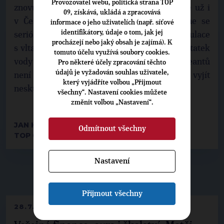
Provozovatel webu, politická strana TOP
znovu ? Nebo přijmeme realitu, že klima se už i
09, získává, ukládá a zpracovává
v České republice opravdu mění a začneme se
informace o jeho uživatelích (např. síťové
identifikátory, údaje o tom, jak jej
seriózně bavit o tom, zda umírněná manipulace
procházejí nebo jaký obsah je zajímá). K
s vltavskou kaskádou, zajišťující stabilně dostatek
tomuto účelu využívá soubory cookies.
vody pro výrobu elaktřiny i letní pohodlí rekreantů
Pro některé účely zpracování těchto
údajů je vyžadován souhlas uživatele,
není luxusem, který nás čas od času může vyjít
který vyjádříte volbou „Přijmout
neskutečně draho ?
všechny“. Nastavení cookies můžete
změnit volbou „Nastavení“.
JAN HOZNEDR
Odmítnout všechny
TOP 09 HRADEC KRÁLOVÉ
Nastavení
▶
NEPŘEHLÉDNĚTE
◀
Přijmout všechny
28.7.2026