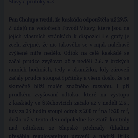
Stavy a průtoky 4.3
Pan Chalupa tvrdil, že kaskáda odpouštěla už 29.5.
Z údajů na vodočtech Povodí Vltavy, které jsou na
jejich vlastních stránkách k dispozici i s grafy je
zcela zřejmé, že nic takového se v nijak naléhavě
zvýšené míře nedělo. Odtok na celé kaskádě se
začal prudce zvyšovat až v neděli 2.6. v brzkých
ranních hodinách, tedy v okamžiku, kdy zároveň
začaly prudce stoupat i přítoky a všem došlo, že se
skutečně blíží malér značného rozsahu. I při
prudkém zvyšování odtoku, které na výstupu
z kaskády ve Štěchovicích začalo až v neděli 2.6.,
3
3
kdy za 24 hodin stoupl odtok z 200 m
na 1520 m
,
došlo už v tento den odpoledne ke ztátě kontroly
nad odtokem ze Slapské přehrady (hladina
přesáhla regulovatelnou úroveň) a nádrži Orlík