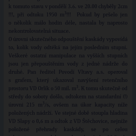
k tomuto stavu v pondělí 3.6. ve 20.00 chyběly 2cm
3
!!!, při odtoku 1950 m
!!! Pokud by pršelo jen
o několik málo hodin déle, nastala by naprosto
nekontrolovatelná situace.
O úrovni skutečného odpouštění kaskády vypovídá
to, kolik vody odtéká na jejím posledním stupni.
Veškeré ostatní manipulace na vyšších stupních
jsou jen přepouštěním vody z jedné nádrže do
druhé. Pan ředitel Povodí Vltavy a.s. operoval
s grafem, který ukazoval navýšení retenčního
3
prostoru VD Orlík o 50 mil. m
. K tomu skutečně od
středy do soboty došlo, odtokem na standardní (!)
3
úrovni 215 m
/s, ovšem na úkor kapacity níže
položených nádrží. Ve stejné době stoupla hladina
VD Slapy o 0,6 m a odtok z VD Štěchovice, nejníže
položené přehrady kaskády, se po celou