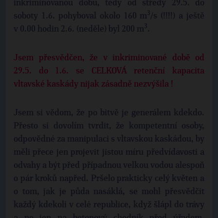
inkriminovanou dobu, tedy od středy 29.5. do
3
soboty 1.6. pohyboval okolo 160 m
/s (!!!!) a ještě
3
v 0.00 hodin 2.6. (neděle) byl 200 m
.
Jsem přesvědčen, že v inkriminované době od
29.5. do 1.6. se CELKOVÁ retenční kapacita
vltavské kaskády nijak zásadně nezvýšila !
Jsem si vědom, že po bitvě je generálem kdekdo.
Přesto si dovolím tvrdit, že kompetentní osoby,
odpovědné za manipulaci s vltavskou kaskádou, by
měli přece jen projevit jistou míru předvídavosti a
odvahy a být před případnou velkou vodou alespoň
o pár kroků napřed. Pršelo prakticky celý květen a
o tom, jak je půda nasáklá, se mohl přesvědčit
každý kdekoli v celé republice, když šlápl do trávy