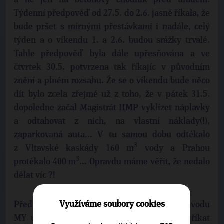
a ne jen na betonový chodník před úřadem.
Týdenní předpověď od 27.5. do 2.6. jasně říkala, že
bude pršet s mírnými přestávkami i nadále, celý
týden a o víkendu 1. a 2.6. budou srážky trvalé.
Tahle předpověď byla dále upřesňována a ve
čtvrtek 30.5. potvrzena tak říkajíc v původním
znění a plném rozsahu. Že se o víkendu bude něco
dít bylo zcela zřejmé už z toho, že v pátek 31.5.
dopoledne začal Magistrát HMP vyklízet náplavky
a odtahovat z nich, na vlastní náklady(!),
zaparkovaná auta... V tu samou dobu odtékalo
3
z Vltavské kaskády 160 m
vody a Prahou
3
protékalo 400 m
... Opravdu máme věřit, že nedalo
dělat víc ?!
Využíváme soubory cookies
Před jedenácti lety jsme si říkali, že takovou vodu
MY už nikdy neuvidíme. Budeme si to teď říkat