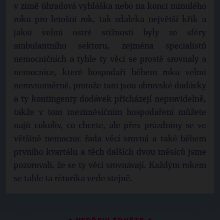
v zimě úhradová vyhláška nebo na konci minulého
roku pro letošní rok, tak zdaleka největší křik a
jaksi velmi ostré stížnosti byly ze sféry
ambulantního sektoru, zejména specialistů
nemocničních a tyhle ty věci se prostě srovnaly a
nemocnice, které hospodaří během roku velmi
nerovnoměrně, protože tam jsou obrovské dodávky
a ty kontingenty dodávek přicházejí nepravidelně,
takže v tom meziměsíčním hospodaření můžete
najít cokoliv, co chcete, ale přes prázdniny se ve
většině nemocnic řada věcí srovná a také během
prvního kvartálu a těch dalších dvou měsíců jsme
pozorovali, že se ty věci srovnávají. Každým rokem
se tahle ta rétorika vede stejně.
▶
◀