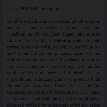
Václav MORAVEC, moderátor
--------------------
My když se podíváme na to řešení plateb za státní
pojištěnce, tedy to řešení, o němž je řeč jako
o jednom ze tří, tak Leoš Heger jako ministr
zdravotnictví se pokusil dvakrát prosadit na vládě
zvýšení plateb za státní pojištěnce, kterých je víc
než 6 milionů. Jde o děti, penzisty, nezaměstnané,
za které hradí pojistné stát. V současné době platí
stát za své pojištěnce 723 koruny, je to platba,
která už byla nastavena před zhruba 4 lety
s pravidelnou valorizací plateb se přestalo kvůli
ekonomické krizi. Leoš Heger přišel se dvěma
variantami navýšení o 50 korun anebo o 77. Jenže
s návrhem nesouhlasil. Jak bylo řečeno, Miroslav
Kalousek zvýšení by znamenalo zátěž pro státní