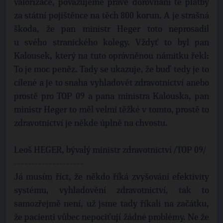
valorizace, považujeme právě dorovnání té platby
za státní pojištěnce na těch 800 korun. A je strašná
škoda, že pan ministr Heger toto neprosadil
u svého stranického kolegy. Vždyť to byl pan
Kalousek, který na tuto oprávněnou námitku řekl:
To je moc peněz. Tady se ukazuje, že buď tedy je to
cílené a je to snaha vyhladovět zdravotnictví anebo
prostě pro TOP 09 a pana ministra Kalouska, pan
ministr Heger to měl velmi těžké v tomto, prostě to
zdravotnictví je někde úplně na chvostu.
Leoš HEGER, bývalý ministr zdravotnictví /TOP 09/
--------------------
Já musím říct, že někdo říká zvyšování efektivity
systému, vyhladovění zdravotnictví, tak to
samozřejmě není, už jsme tady říkali na začátku,
že pacienti vůbec nepociťují žádné problémy. Ne že