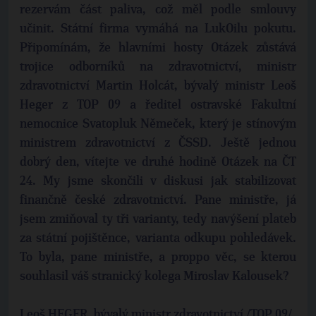
rezervám část paliva, což měl podle smlouvy
učinit. Státní firma vymáhá na LukOilu pokutu.
Připomínám, že hlavními hosty Otázek zůstává
trojice odborníků na zdravotnictví, ministr
zdravotnictví Martin Holcát, bývalý ministr Leoš
Heger z TOP 09 a ředitel ostravské Fakultní
nemocnice Svatopluk Němeček, který je stínovým
ministrem zdravotnictví z ČSSD. Ještě jednou
dobrý den, vítejte ve druhé hodině Otázek na ČT
24. My jsme skončili v diskusi jak stabilizovat
finančně české zdravotnictví. Pane ministře, já
jsem zmiňoval ty tři varianty, tedy navýšení plateb
za státní pojištěnce, varianta odkupu pohledávek.
To byla, pane ministře, a proppo věc, se kterou
souhlasil váš stranický kolega Miroslav Kalousek?
Leoš HEGER, bývalý ministr zdravotnictví /TOP 09/