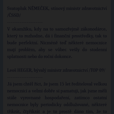
Svatopluk NĚMEČEK, stínový ministr zdravotnictví
/ČSSD/
--------------------
V okamžiku, kdy na to samozřejmě zákonodárce,
který to rozhodne, dá i finanční prostředky, tak to
bude perfektní. Nicméně teď některé nemocnice
mají problém, aby se vůbec vešly do stodenní
splatnosti nebo do roční dokonce.
Leoš HEGER, bývalý ministr zdravotnictví /TOP 09/
--------------------
Já jsem chtěl říct, že jsem 15 let řediteloval velkou
nemocnici a velmi dobře si pamatuji, jak jsme měli
stále vyrovnané hospodaření, zatímco ostatní
nemocnice byly periodicky oddlužované, některé
třikrát, čtyřikrát a je to prostě dáno tím, že to