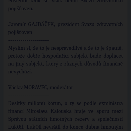
Poslední krok se však nelíbí Svazu zdravotních
pojišťoven.
Jaromír GAJDÁČEK, prezident Svazu zdravotních
pojišťoven
--------------------
Myslím si, že to je nespravedlivé a že to je špatně,
protože dobře hospodařící subjekt bude doplácet
na jiný subjekt, který z různých důvodů finančně
nevychází.
Václav MORAVEC, moderátor
--------------------
Desítky milionů korun, o ty se podle exministra
financí Miroslava Kalouska hraje ve sporu mezi
Správou státních hmotných rezerv a společností
LukOil. LukOil nevrátil do konce dubna hmotným