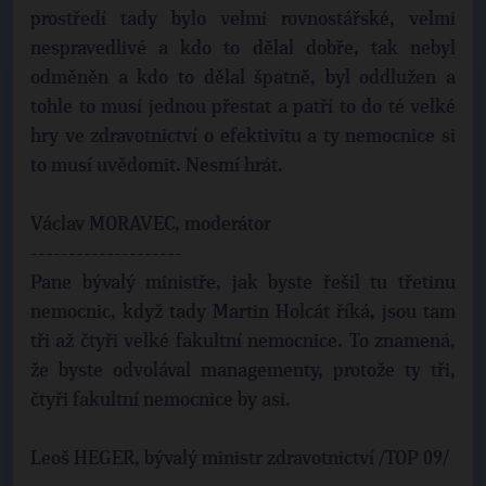
prostředí tady bylo velmi rovnostářské, velmi
nespravedlivé a kdo to dělal dobře, tak nebyl
odměněn a kdo to dělal špatně, byl oddlužen a
tohle to musí jednou přestat a patří to do té velké
hry ve zdravotnictví o efektivitu a ty nemocnice si
to musí uvědomit. Nesmí hrát.
Václav MORAVEC, moderátor
--------------------
Pane bývalý ministře, jak byste řešil tu třetinu
nemocnic, když tady Martin Holcát říká, jsou tam
tři až čtyři velké fakultní nemocnice. To znamená,
že byste odvolával managementy, protože ty tři,
čtyři fakultní nemocnice by asi.
Leoš HEGER, bývalý ministr zdravotnictví /TOP 09/