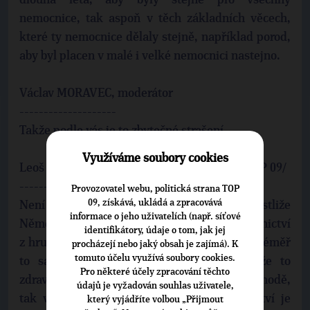
dlouhá léta, aby byly stejné pro všechny
nemocnice, tak aspoň v těch základních věcech,
které ty nemocnice dělaly stejně, například porod,
aby byl placen v malé i velké nemocnici nastejno.
Václav MORAVEC, moderátor
--------------------
Takže podle vás je to zbytečné strašení.
Využíváme soubory cookies
Leoš HEGER, bývalý ministr zdravotnictví /TOP 09/
--------------------
Provozovatel webu, politická strana TOP
09, získává, ukládá a zpracovává
Není to zbytečné strašení. Samozřejmě, jestliže
informace o jeho uživatelích (např. síťové
Německo má dneska 11 % do zdravotnictví
identifikátory, údaje o tom, jak jej
z hrubého domácího produktu a my děláme téměř
procházejí nebo jaký obsah je zajímá). K
tomuto účelu využívá soubory cookies.
to samé a máme 7,5 %, tak je jasné, že to
Pro některé účely zpracování těchto
zdravotnictví, aby mohlo žít pohodlně a v pohodě,
údajů je vyžadován souhlas uživatele,
tak vyžaduje víc peněz. V tom zdravotnictví je
který vyjádříte volbou „Přijmout