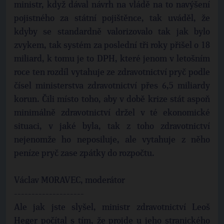
ministr, když dával návrh na vládě na to navýšení
pojistného za státní pojištěnce, tak uváděl, že
kdyby se standardně valorizovalo tak jak bylo
zvykem, tak systém za poslední tři roky přišel o 18
miliard, k tomu je to DPH, které jenom v letošním
roce ten rozdíl vytahuje ze zdravotnictví pryč podle
čísel ministerstva zdravotnictví přes 6,5 miliardy
korun. Čili místo toho, aby v době krize stát aspoň
minimálně zdravotnictví držel v té ekonomické
situaci, v jaké byla, tak z toho zdravotnictví
nejenomže ho neposiluje, ale vytahuje z něho
peníze pryč zase zpátky do rozpočtu.
Václav MORAVEC, moderátor
--------------------
Ale jak jste slyšel, ministr zdravotnictví Leoš
Heger počítal s tím, že projde u jeho stranického