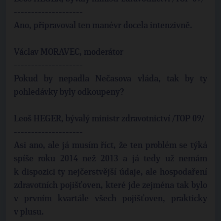
--------------------
Ano, připravoval ten manévr docela intenzivně.
Václav MORAVEC, moderátor
--------------------
Pokud by nepadla Nečasova vláda, tak by ty
pohledávky byly odkoupeny?
Leoš HEGER, bývalý ministr zdravotnictví /TOP 09/
--------------------
Asi ano, ale já musím říct, že ten problém se týká
spíše roku 2014 než 2013 a já tedy už nemám
k dispozici ty nejčerstvější údaje, ale hospodaření
zdravotních pojišťoven, které jde zejména tak bylo
v prvním kvartále všech pojišťoven, prakticky
v plusu.