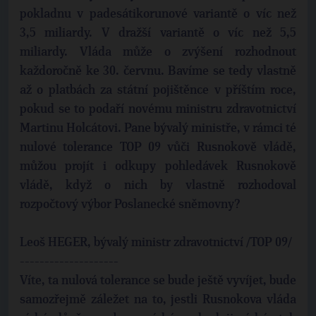
pokladnu v padesátikorunové variantě o víc než
3,5 miliardy. V dražší variantě o víc než 5,5
miliardy. Vláda může o zvýšení rozhodnout
každoročně ke 30. červnu. Bavíme se tedy vlastně
až o platbách za státní pojištěnce v příštím roce,
pokud se to podaří novému ministru zdravotnictví
Martinu Holcátovi. Pane bývalý ministře, v rámci té
nulové tolerance TOP 09 vůči Rusnokově vládě,
můžou projít i odkupy pohledávek Rusnokově
vládě, když o nich by vlastně rozhodoval
rozpočtový výbor Poslanecké sněmovny?
Leoš HEGER, bývalý ministr zdravotnictví /TOP 09/
--------------------
Víte, ta nulová tolerance se bude ještě vyvíjet, bude
samozřejmě záležet na to, jestli Rusnokova vláda