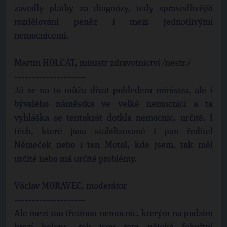
zavedly platby za diagnózy, tedy spravedlivější
rozdělování peněz i mezi jednotlivými
nemocnicemi.
Martin HOLCÁT, ministr zdravotnictví /nestr./
--------------------
Já se na to můžu dívat pohledem ministra, ale i
bývalého náměstka ve velké nemocnici a ta
vyhláška se tentokrát dotkla nemocnic, určitě. I
těch, které jsou stabilizované i pan ředitel
Němeček nebo i ten Motol, kde jsem, tak měl
určité nebo má určité problémy.
Václav MORAVEC, moderátor
--------------------
Ale mezi tou třetinou nemocnic, kterým na podzim