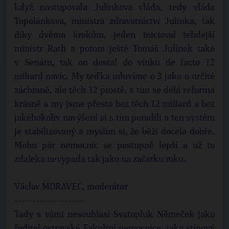
když nastupovala Julínkova vláda, tedy vláda
Topolánkova, ministra zdravotnictví Julínka, tak
díky dvěma krokům, jeden inicioval tehdejší
ministr Rath a potom ještě Tomáš Julínek také
v Senátu, tak on dostal do vínku de facto 12
miliard navíc. My teďka mluvíme o 3 jako o určité
záchraně, ale těch 12 prostě, s tím se dělá reforma
krásně a my jsme přesto bez těch 12 miliard a bez
jakéhokoliv navýšení si s tím poradili a ten systém
je stabilizovaný a myslím si, že běží docela dobře.
Mohu pár nemocnic se postupně lepší a už to
zdaleka nevypadá tak jako na začátku roku.
Václav MORAVEC, moderátor
--------------------
Tady s vámi nesouhlasí Svatopluk Němeček jako
ředitel ostravské Fakultní nemocnice, jako stínový