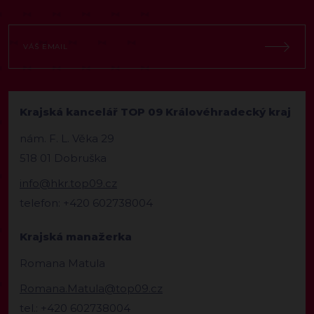
Krajská kancelář TOP 09 Královéhradecký kraj
nám. F. L. Věka 29
518 01 Dobruška
info@hkr.top09.cz
telefon: +420 602738004
Krajská manažerka
Romana Matula
Romana.Matula@top09.cz
tel.: +420 602738004