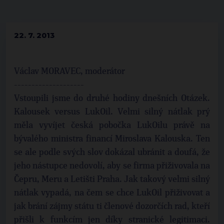
22. 7. 2013
Václav MORAVEC, moderátor
--------------------
Vstoupili jsme do druhé hodiny dnešních Otázek.
Kalousek versus LukOil. Velmi silný nátlak prý
měla vyvíjet česká pobočka LukOilu právě na
bývalého ministra financí Miroslava Kalouska. Ten
se ale podle svých slov dokázal ubránit a doufá, že
jeho nástupce nedovolí, aby se firma přiživovala na
Čepru, Meru a Letišti Praha. Jak takový velmi silný
nátlak vypadá, na čem se chce LukOil přiživovat a
jak brání zájmy státu ti členové dozorčích rad, kteří
přišli k funkcím jen díky stranické legitimaci.