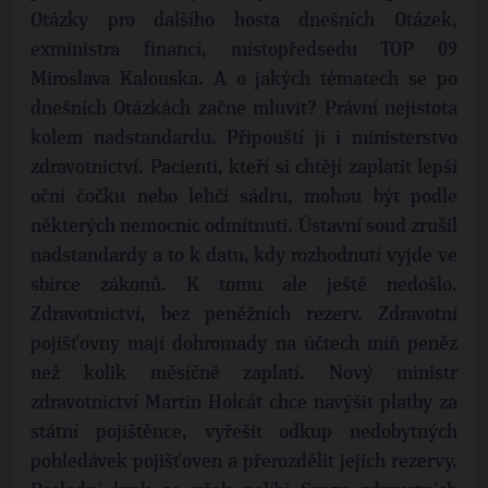
Otázky pro dalšího hosta dnešních Otázek,
exministra financí, místopředsedu TOP 09
Miroslava Kalouska. A o jakých tématech se po
dnešních Otázkách začne mluvit? Právní nejistota
kolem nadstandardu. Připouští ji i ministerstvo
zdravotnictví. Pacienti, kteří si chtějí zaplatit lepší
oční čočku nebo lehčí sádru, mohou být podle
některých nemocnic odmítnuti. Ústavní soud zrušil
nadstandardy a to k datu, kdy rozhodnutí vyjde ve
sbírce zákonů. K tomu ale ještě nedošlo.
Zdravotnictví, bez peněžních rezerv. Zdravotní
pojišťovny mají dohromady na účtech míň peněz
než kolik měsíčně zaplatí. Nový ministr
zdravotnictví Martin Holcát chce navýšit platby za
státní pojištěnce, vyřešit odkup nedobytných
pohledávek pojišťoven a přerozdělit jejich rezervy.