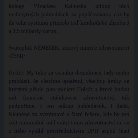
kolegy Miroslava Kalouska odkup těch
nedobytných pohledávek za pojišťovnami, což by
do toho systému přineslo teď krátkodobě zhruba 3
a 3,5 miliardy korun.
Svatopluk NĚMEČEK, stínový ministr zdravotnictví
/ČSSD/
--------------------
Určitě. My také za sociální demokracii tady mohu
prohlásit, že všechna opatření, všechny kroky, se
kterými přijde pan ministr Holcát a které budou
mít finančně stabilizovat zdravotnictví, tak
podpoříme, i ten odkup pohledávek, i další.
Nicméně za systémové a čisté řešení, kde by ten
stát minimálně měl vrátit tomu zdravotnictví to, co
z něho vytáhl prostřednictvím DPH aspoň části