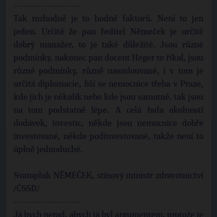
--------------------
Tak rozhodně je to hodně faktorů. Není to jen
jeden. Určitě že pan ředitel Němeček je určitě
dobrý manažer, to je také důležité. Jsou různé
podmínky, nakonec pan docent Heger to říkal, jsou
různé podmínky, různě nasmlouvané, i v tom je
určitá diplomacie, liší se nemocnice třeba v Praze,
kde jich je několik nebo kde jsou samotné, tak jsou
na tom podstatně lépe. A celá řada okolností
dodávek, investic, někde jsou nemocnice dobře
investované, někde podinvestované, takže není to
úplně jednoduché.
Svatopluk NĚMEČEK, stínový ministr zdravotnictví
/ČSSD/
--------------------
Já bych nerad, abych já byl argumentem, protože je