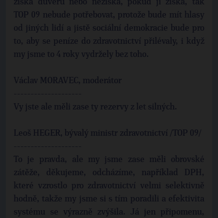
získá důvěru nebo nezíská, pokud ji získá, tak
TOP 09 nebude potřebovat, protože bude mít hlasy
od jiných lidí a jistě sociální demokracie bude pro
to, aby se peníze do zdravotnictví přilévaly, i když
my jsme to 4 roky vydržely bez toho.
Václav MORAVEC, moderátor
--------------------
Vy jste ale měli zase ty rezervy z let silných.
Leoš HEGER, bývalý ministr zdravotnictví /TOP 09/
--------------------
To je pravda, ale my jsme zase měli obrovské
zátěže, děkujeme, odcházíme, například DPH,
které vzrostlo pro zdravotnictví velmi selektivně
hodně, takže my jsme si s tím poradili a efektivita
systému se výrazně zvýšila. Já jen připomenu,