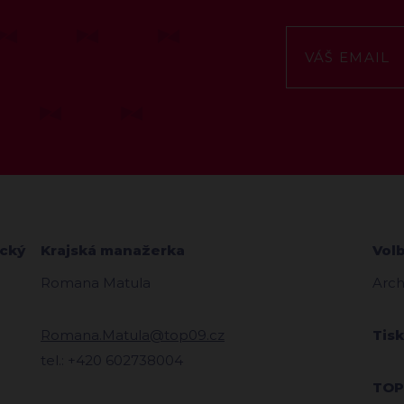
ecký
Krajská manažerka
Vol
Romana Matula
Arch
Romana.Matula@top09.cz
Tis
tel.: +420 602738004
TOP