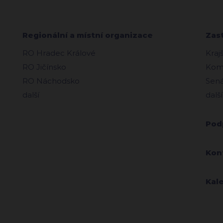
Regionální a místní organizace
Zas
RO Hradec Králové
Kraj
RO Jičínsko
Komu
RO Náchodsko
Sená
další
další
Pod
Kon
Kal