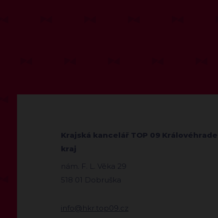
Krajská kancelář TOP 09 Královéhrad
kraj
nám. F. L. Věka 29
518 01 Dobruška
info@hkr.top09.cz