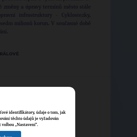
é změny a úpravy termínů město stále
ravní infrastruktury - Cyklostezky,
i sedm milionů korun. V současné době
ání.
KRÁLOVÉ
ťové identifikátory, údaje o tom, jak
cování těchto údajů je vyžadován
t volbou „Nastavení“.