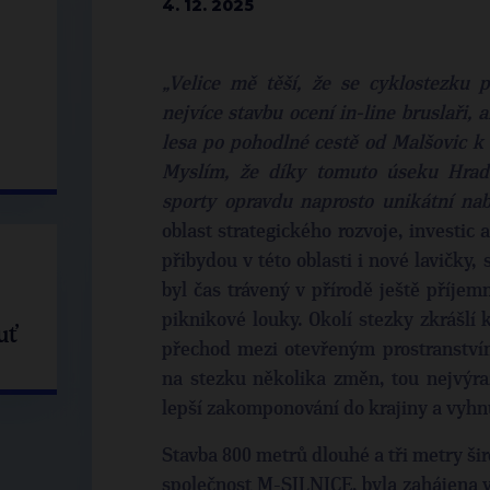
4. 12. 2025
„Velice mě těší, že se cyklostezku p
nejvíce stavbu ocení in-line bruslaři, 
lesa po pohodlné cestě od Malšovic k 
Myslím, že díky tomuto úseku Hrad
sporty opravdu naprosto unikátní nab
oblast strategického rozvoje, investic 
přibydou v této oblasti i nové lavičky
byl čas trávený v přírodě ještě příjem
piknikové louky. Okolí stezky zkrášlí 
uť
přechod mezi otevřeným prostranstvím
na stezku několika změn, tou nejvýraz
lepší zakomponování do krajiny a vyhn
Stavba 800 metrů dlouhé a tři metry šir
společnost M-SILNICE, byla zahájena v