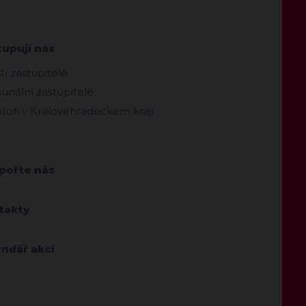
tupují nás
ští zastupitelé
nální zastupitelé
toři v Královéhradeckém kraji
pořte nás
takty
endář akcí