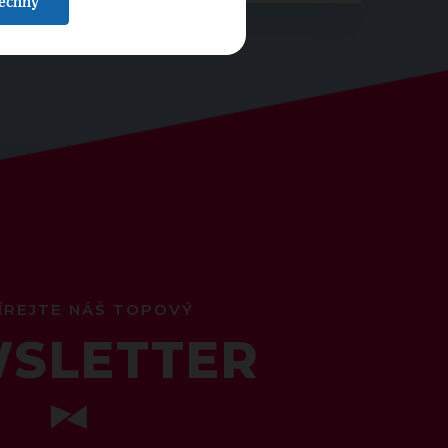
šechny
ÍREJTE NÁŠ TOPOVÝ
SLETTER