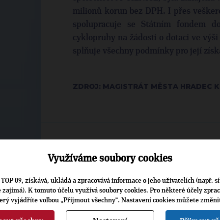
milionů korun bez DPH. I přes vešker
spolupracuje se Státním fondem dop
cyklopruhy na žádosti o dotaci ve výš
splňuje všechny podmínky pro její získ
ZDROJ: MAGISTRÁT MĚSTA HRADEC 
Využíváme soubory cookies
▶
ŠTÍTKY
◀
TOP 09, získává, ukládá a zpracovává informace o jeho uživatelích (např. sí
Osobnosti:
Lukáš Řádek
je zajímá). K tomuto účelu využívá soubory cookies. Pro některé účely zpra
terý vyjádříte volbou „Přijmout všechny“. Nastavení cookies můžete změni