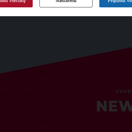
nout všechny
Nastavení
Přijmout v
ODEB
NEW