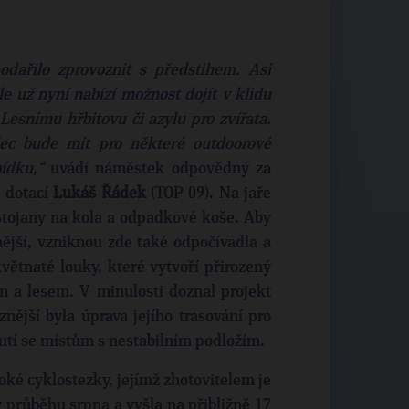
odařilo zprovoznit s předstihem. Asi
ale už nyní nabízí možnost dojít v klidu
Lesnímu hřbitovu či azylu pro zvířata.
ec bude mít pro některé outdoorové
ídku,“
uvádí náměstek odpovědný za
a dotací
Lukáš Řádek
(TOP 09). Na jaře
, stojany na kola a odpadkové koše. Aby
nější, vzniknou zde také odpočívadla a
květnaté louky, které vytvoří přirozený
 a lesem. V minulosti doznal projekt
nější byla úprava jejího trasování pro
utí se místům s nestabilním podložím.
oké cyklostezky, jejímž zhotovitelem je
 průběhu srpna a vyšla na přibližně 17