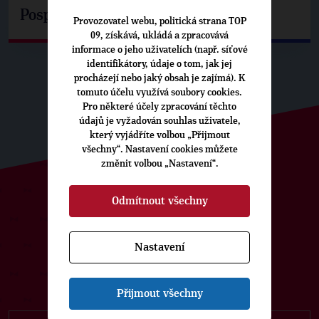
Pospíšil: Je tu pachuť
Provozovatel webu, politická strana TOP
09, získává, ukládá a zpracovává
informace o jeho uživatelích (např. síťové
identifikátory, údaje o tom, jak jej
procházejí nebo jaký obsah je zajímá). K
tomuto účelu využívá soubory cookies.
Pro některé účely zpracování těchto
údajů je vyžadován souhlas uživatele,
který vyjádříte volbou „Přijmout
všechny“. Nastavení cookies můžete
změnit volbou „Nastavení“.
Odmítnout všechny
ODEBÍREJTE NÁŠ TOPOVÝ
NEWSLETTER
Nastavení
Přijmout všechny