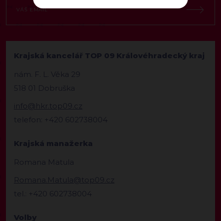
Krajská kancelář TOP 09 Královéhradecký kraj
nám. F. L. Věka 29
518 01 Dobruška
info@hkr.top09.cz
telefon: +420 602738004
Krajská manažerka
Romana Matula
Romana.Matula@top09.cz
tel.: +420 602738004
Volby