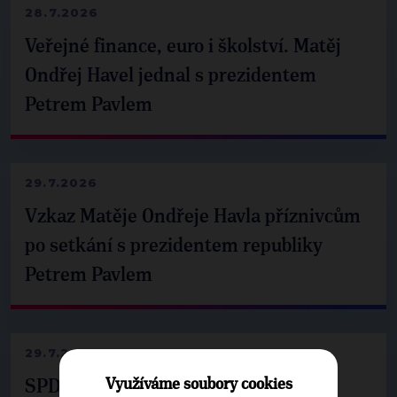
28.7.2026
Veřejné finance, euro i školství. Matěj
Ondřej Havel jednal s prezidentem
Petrem Pavlem
29.7.2026
Vzkaz Matěje Ondřeje Havla příznivcům
po setkání s prezidentem republiky
Petrem Pavlem
29.7.2026
Využíváme soubory cookies
SPD už není ve zprávě o extremismu.