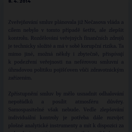
8. 4. 2014
Zveřejňování smluv plánovala již Nečasova vláda a
cílem nebylo v tomto případě šetřit, ale zlepšit
kontrolu. Rozdělování veřejných finančních zdrojů
je technicky složité a má v sobě korupční rizika. Ta
mimo jiné, možná někdy i zbytečně, přispívají
k podezření veřejnosti na neférovou smluvní a
úhradovou politiku pojišťoven vůči zdravotnickým
zařízením.
Zpřístupnění smluv by mělo usnadnit odhalování
nepořádků a posílit atmosféru důvěry.
Samospasitelné však nebude. Vedle zlepšování
individuální kontroly je potřeba dále rozvíjet
plošné analytické instrumenty a mít k dispozici za