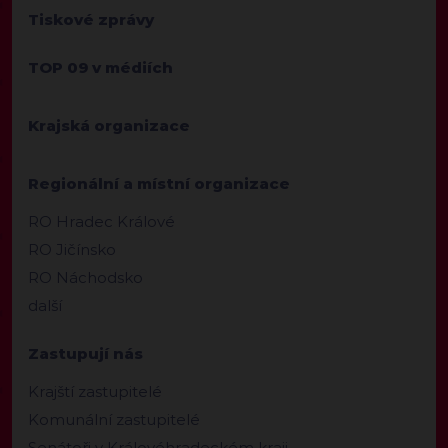
Tiskové zprávy
TOP 09 v médiích
Krajská organizace
Regionální a místní organizace
RO Hradec Králové
RO Jičínsko
RO Náchodsko
další
Zastupují nás
Krajští zastupitelé
Komunální zastupitelé
Senátoři v Královéhradeckém kraji