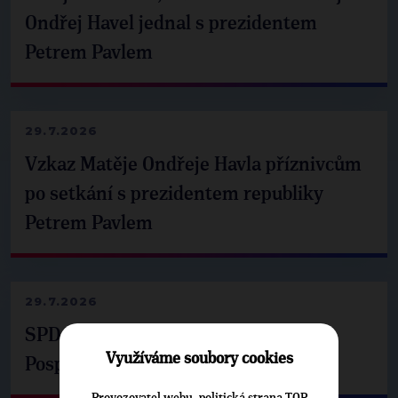
Ondřej Havel jednal s prezidentem
Petrem Pavlem
29.7.2026
Vzkaz Matěje Ondřeje Havla příznivcům
po setkání s prezidentem republiky
Petrem Pavlem
29.7.2026
SPD už není ve zprávě o extremismu.
Využíváme soubory cookies
Pospíšil: Je tu pachuť