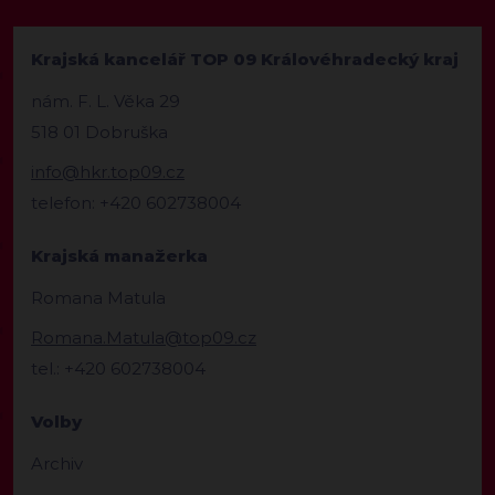
Krajská kancelář TOP 09 Královéhradecký kraj
nám. F. L. Věka 29
518 01 Dobruška
info@hkr.top09.cz
telefon: +420 602738004
Krajská manažerka
Romana Matula
Romana.Matula@top09.cz
tel.: +420 602738004
Volby
Archiv