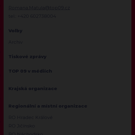
Romana.Matula@top09.cz
tel.: +420 602738004
Volby
Archiv
Tiskové zprávy
TOP 09 v médiích
Krajská organizace
Regionální a místní organizace
RO Hradec Králové
RO Jičínsko
RO Náchodsko