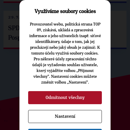
Využíváme soubory cookies
29.7.2026
Provozovatel webu, politická strana TOP
SPD už není ve zprávě o extremismu.
09, získává, ukládá a zpracovává
informace o jeho uživatelích (např. síťové
Pospíšil: Je tu pachuť
identifikátory, údaje o tom, jak jej
procházejí nebo jaký obsah je zajímá). K
tomuto účelu využívá soubory cookies.
Pro některé účely zpracování těchto
údajů je vyžadován souhlas uživatele,
který vyjádříte volbou „Přijmout
všechny“. Nastavení cookies můžete
změnit volbou „Nastavení“.
Odmítnout všechny
ODEBÍREJTE NÁŠ TOPOVÝ
Nastavení
NEWSLETTER