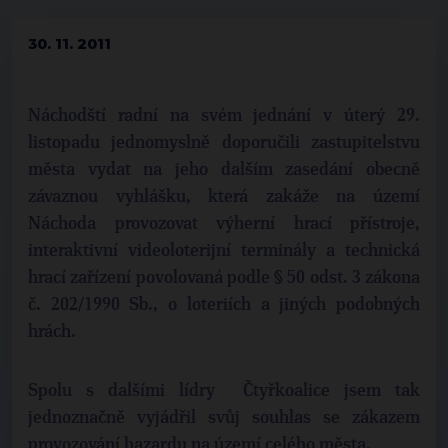
30. 11. 2011
Náchodští radní na svém jednání v úterý 29.
listopadu jednomyslně doporučili zastupitelstvu
města vydat na jeho dalším zasedání obecně
závaznou vyhlášku, která zakáže na území
Náchoda provozovat výherní hrací přístroje,
interaktivní videoloterijní terminály a technická
hrací zařízení povolovaná podle § 50 odst. 3 zákona
č. 202/1990 Sb., o loteriích a jiných podobných
hrách.
Spolu s dalšími lídry Čtyřkoalice jsem tak
jednoznačně vyjádřil svůj souhlas se zákazem
provozování hazardu na území celého města.