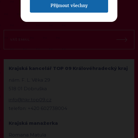
Přijmout všechny
Krajská kancelář TOP 09 Královéhradecký kraj
nám. F. L. Věka 29
518 01 Dobruška
info@hkr.top09.cz
telefon: +420 602738004
Krajská manažerka
Romana Matula