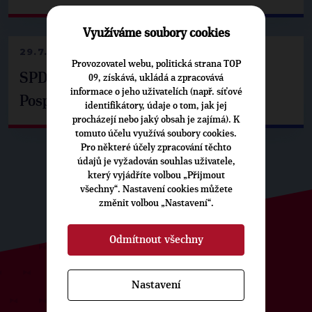
Využíváme soubory cookies
29.7.2026
Provozovatel webu, politická strana TOP
SPD už není ve zprávě o extremismu.
09, získává, ukládá a zpracovává
informace o jeho uživatelích (např. síťové
Pospíšil: Je tu pachuť
identifikátory, údaje o tom, jak jej
procházejí nebo jaký obsah je zajímá). K
tomuto účelu využívá soubory cookies.
Pro některé účely zpracování těchto
údajů je vyžadován souhlas uživatele,
který vyjádříte volbou „Přijmout
všechny“. Nastavení cookies můžete
změnit volbou „Nastavení“.
Odmítnout všechny
Nastavení
ODEBÍREJTE NÁŠ TOPOVÝ