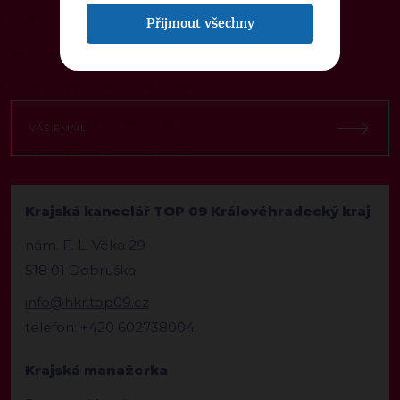
NEWSLETTER
Přijmout všechny
Krajská kancelář TOP 09 Královéhradecký kraj
nám. F. L. Věka 29
518 01 Dobruška
info@hkr.top09.cz
telefon: +420 602738004
Krajská manažerka