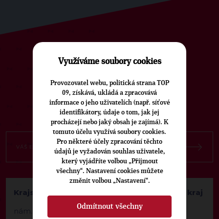
ODEBÍREJTE NÁŠ TOPOVÝ
Využíváme soubory cookies
NEWSLETTER
Provozovatel webu, politická strana TOP
09, získává, ukládá a zpracovává
informace o jeho uživatelích (např. síťové
identifikátory, údaje o tom, jak jej
procházejí nebo jaký obsah je zajímá). K
tomuto účelu využívá soubory cookies.
Pro některé účely zpracování těchto
údajů je vyžadován souhlas uživatele,
který vyjádříte volbou „Přijmout
všechny“. Nastavení cookies můžete
změnit volbou „Nastavení“.
Krajská kancelář TOP 09 Královéhradecký kraj
Odmítnout všechny
nám. F. L. Věka 29