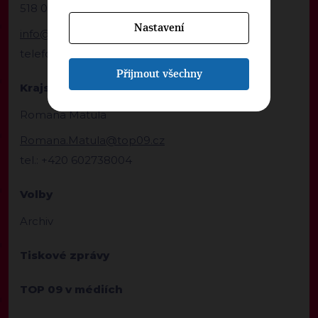
518 01 Dobruška
Nastavení
info@hkr.top09.cz
telefon: +420 602738004
Přijmout všechny
Krajská manažerka
Romana Matula
Romana.Matula@top09.cz
tel.: +420 602738004
Volby
Archiv
Tiskové zprávy
TOP 09 v médiích