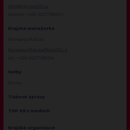
info@hkr.top09.cz
telefon: +420 602738004
Krajská manažerka
Romana Matula
Romana.Matula@top09.cz
tel.: +420 602738004
Volby
Archiv
Tiskové zprávy
TOP 09 v médiích
Krajská organizace