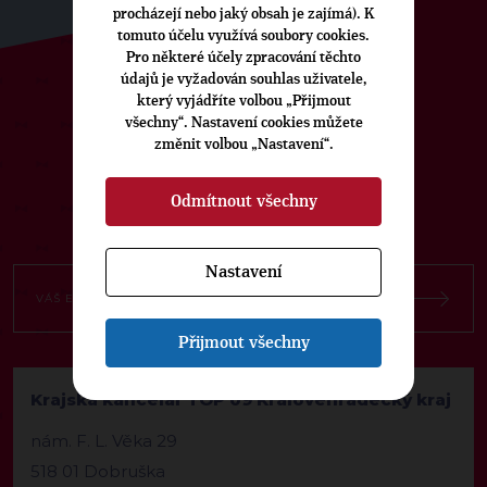
procházejí nebo jaký obsah je zajímá). K
tomuto účelu využívá soubory cookies.
Pro některé účely zpracování těchto
údajů je vyžadován souhlas uživatele,
který vyjádříte volbou „Přijmout
ODEBÍREJTE NÁŠ TOPOVÝ
všechny“. Nastavení cookies můžete
NEWSLETTER
změnit volbou „Nastavení“.
Odmítnout všechny
Nastavení
Přijmout všechny
Krajská kancelář TOP 09 Královéhradecký kraj
nám. F. L. Věka 29
518 01 Dobruška