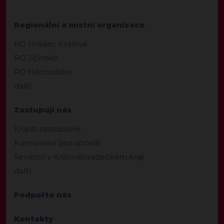
Regionální a místní organizace
RO Hradec Králové
RO Jičínsko
RO Náchodsko
další
Zastupují nás
Krajští zastupitelé
Komunální zastupitelé
Senátoři v Královéhradeckém kraji
další
Podpořte nás
Kontakty