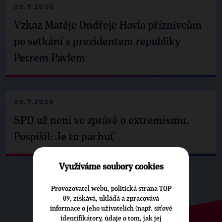
29.7.2026
Vzkaz Matěje Ondřeje Havla příznivcům
po setkání s prezidentem republiky
Petrem Pavlem
29.7.2026
SPD už není ve zprávě o extremismu.
Pospíšil: Je tu pachuť
Využíváme soubory cookies
Provozovatel webu, politická strana TOP
09, získává, ukládá a zpracovává
informace o jeho uživatelích (např. síťové
identifikátory, údaje o tom, jak jej