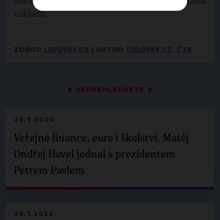
dálnic za překračování termínů staveb i nedodržení
nákladů.
ZDROJ:
LIDOVKY.CZ
| AUTOR:
LIDOVKY.CZ, ČTK
▶
NEPŘEHLÉDNĚTE
◀
28.7.2026
Veřejné finance, euro i školství. Matěj
Ondřej Havel jednal s prezidentem
Petrem Pavlem
29.7.2026