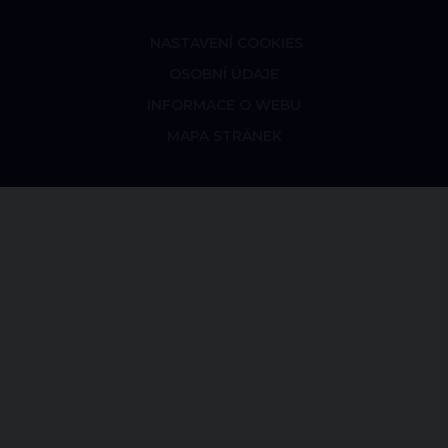
NASTAVENÍ COOKIES
OSOBNÍ ÚDAJE
INFORMACE O WEBU
MAPA STRÁNEK