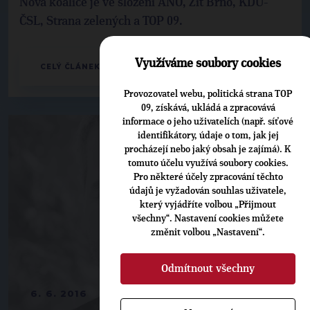
Nová koalice je ve složení ANO, Žít Brno, KDU-
ČSL, Strana zelených a TOP 09.
Využíváme soubory cookies
CELÝ ČLÁNEK
Provozovatel webu, politická strana TOP
09, získává, ukládá a zpracovává
informace o jeho uživatelích (např. síťové
identifikátory, údaje o tom, jak jej
procházejí nebo jaký obsah je zajímá). K
tomuto účelu využívá soubory cookies.
Pro některé účely zpracování těchto
údajů je vyžadován souhlas uživatele,
který vyjádříte volbou „Přijmout
všechny“. Nastavení cookies můžete
změnit volbou „Nastavení“.
Odmítnout všechny
6. 6. 2016