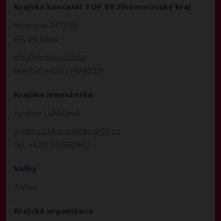
Krajská kancelář TOP 09 Jihomoravský kraj
Vojanova 2471/2b
615 00 Brno
info@jmk.top09.cz
telefon: +420 519790321
Krajská manažerka
Andrea Lukáčová
Andrea.Lukacova@top09.cz
tel.: +420 732550932
Volby
Archiv
Krajská organizace