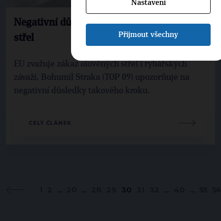
Nastavení
Negativní důsledky zákazu olověných
Přijmout všechny
střel
EU zvažuje zákaz olověných střel i rybářských
závaží. Bohumil Straka (TOP 09) upozorňuje na
negativní důsledky takového kroku.
CELÝ ČLÁNEK
1
2
...
20
...
28
29
30
31
32
...
40
...
55
56