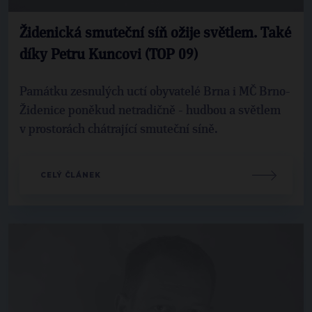
Židenická smuteční síň ožije světlem. Také
díky Petru Kuncovi (TOP 09)
Památku zesnulých uctí obyvatelé Brna i MČ Brno-
Židenice poněkud netradičně - hudbou a světlem
v prostorách chátrající smuteční síně.
CELÝ ČLÁNEK