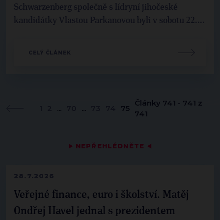
Schwarzenberg společně s lídryní jihočeské
kandidátky Vlastou Parkanovou byli v sobotu 22....
CELÝ ČLÁNEK
Články 741 - 741 z
1
2
...
70
...
73
74
75
741
▶
NEPŘEHLÉDNĚTE
◀
28.7.2026
Veřejné finance, euro i školství. Matěj
Ondřej Havel jednal s prezidentem