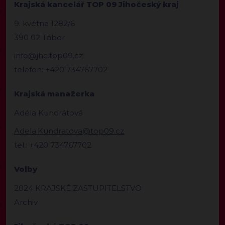
Krajská kancelář TOP 09 Jihočeský kraj
9. května 1282/6
390 02 Tábor
info@jhc.top09.cz
telefon: +420 734767702
Krajská manažerka
Adéla Kundrátová
Adela.Kundratova@top09.cz
tel.: +420 734767702
Volby
2024 KRAJSKÉ ZASTUPITELSTVO
Archiv