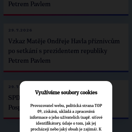
Petrem Pavlem
29.7.2026
Vzkaz Matěje Ondřeje Havla příznivcům
po setkání s prezidentem republiky
Petrem Pavlem
29.7.2026
Využíváme soubory cookies
SPD už není ve zprávě o extremismu.
Provozovatel webu, politická strana TOP
Pospíšil: Je tu pachuť
09, získává, ukládá a zpracovává
informace o jeho uživatelích (např. síťové
identifikátory, údaje o tom, jak jej
procházejí nebo jaký obsah je zajímá). K