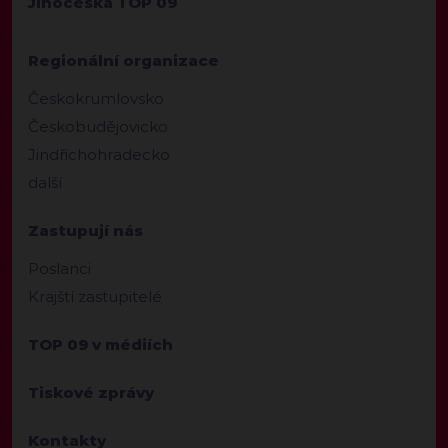
Jihočeská TOP 09
Regionální organizace
Českokrumlovsko
Českobudějovicko
Jindřichohradecko
další
Zastupují nás
Poslanci
Krajští zastupitelé
TOP 09 v médiích
Tiskové zprávy
Kontakty