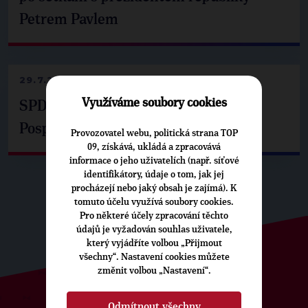
Petrem Pavlem
29.7.2026
Využíváme soubory cookies
SPD už není ve zprávě o extremismu.
Pospíšil: Je tu pachuť
Provozovatel webu, politická strana TOP
09, získává, ukládá a zpracovává
informace o jeho uživatelích (např. síťové
identifikátory, údaje o tom, jak jej
procházejí nebo jaký obsah je zajímá). K
tomuto účelu využívá soubory cookies.
Pro některé účely zpracování těchto
údajů je vyžadován souhlas uživatele,
který vyjádříte volbou „Přijmout
všechny“. Nastavení cookies můžete
změnit volbou „Nastavení“.
Odmítnout všechny