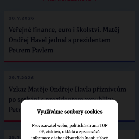
28.7.2026
Veřejné finance, euro i školství. Matěj
Ondřej Havel jednal s prezidentem
Petrem Pavlem
29.7.2026
Vzkaz Matěje Ondřeje Havla příznivcům
po setkání s prezidentem republiky
Petrem Pavlem
Využíváme soubory cookies
Provozovatel webu, politická strana TOP
09, získává, ukládá a zpracovává
29.7.2026
informace o jeho uživatelích (např. síťové