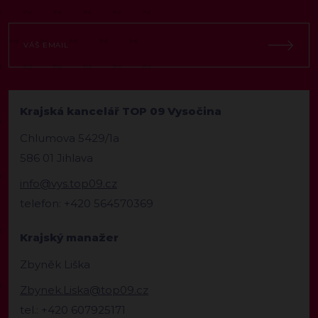
Krajská kancelář TOP 09 Vysočina
Chlumova 5429/1a
586 01 Jihlava
info@vys.top09.cz
telefon: +420 564570369
Krajský manažer
Zbyněk Liška
Zbynek.Liska@top09.cz
tel.: +420 607925171