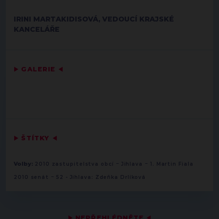
IRINI MARTAKIDISOVÁ, VEDOUCÍ KRAJSKÉ
KANCELÁŘE
▶
GALERIE
◀
▶
ŠTÍTKY
◀
-
-
Volby:
2010 zastupitelstva obcí
Jihlava
1. Martin Fiala
-
2010 senát
52 - Jihlava: Zdeňka Drlíková
▶
NEPŘEHLÉDNĚTE
◀