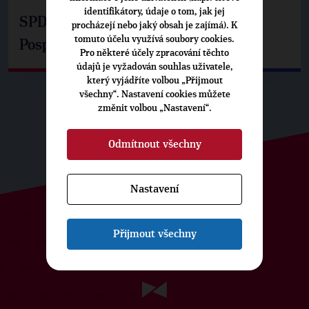
identifikátory, údaje o tom, jak jej
SPD už není ve zprávě o extremismu.
procházejí nebo jaký obsah je zajímá). K
tomuto účelu využívá soubory cookies.
Pospíšil: Je tu pachuť
Pro některé účely zpracování těchto
údajů je vyžadován souhlas uživatele,
který vyjádříte volbou „Přijmout
všechny“. Nastavení cookies můžete
změnit volbou „Nastavení“.
Odmítnout všechny
Nastavení
ODEBÍREJTE NÁŠ TOPOVÝ
Přijmout všechny
NEWSLETTER