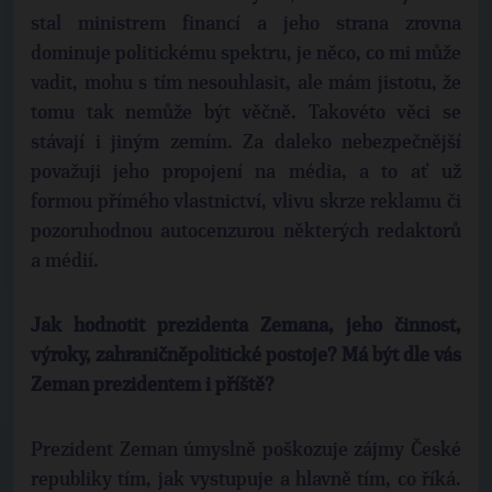
stal ministrem financí a jeho strana zrovna
dominuje politickému spektru, je něco, co mi může
vadit, mohu s tím nesouhlasit, ale mám jistotu, že
tomu tak nemůže být věčně. Takovéto věci se
stávají i jiným zemím. Za daleko nebezpečnější
považuji jeho propojení na média, a to ať už
formou přímého vlastnictví, vlivu skrze reklamu či
pozoruhodnou autocenzurou některých redaktorů
a médií.
Jak hodnotit prezidenta Zemana, jeho činnost,
výroky, zahraničněpolitické postoje? Má být dle vás
Zeman prezidentem i příště?
Prezident Zeman úmyslně poškozuje zájmy České
republiky tím, jak vystupuje a hlavně tím, co říká.