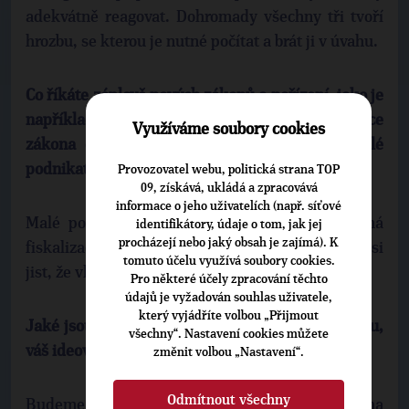
adekvátně reagovat. Dohromady všechny tři tvoří
hrozbu, se kterou je nutné počítat a brát ji v úvahu.
Co říkáte záplavě nových zákonů a nařízení, jako je
například označování alergenů či novelizace
Využíváme soubory cookies
zákona o odpadech, které zahltí zvláště malé
podnikatele a obce na přelomu roku?
Provozovatel webu, politická strana TOP
09, získává, ukládá a zpracovává
informace o jeho uživatelích (např. síťové
Malé podnikatele především postihne plánovaná
identifikátory, údaje o tom, jak jej
procházejí nebo jaký obsah je zajímá). K
fiskalizace – účtenky, registrační pokladny. Jsem si
tomuto účelu využívá soubory cookies.
jist, že vláda tento model prosadí, bohužel.
Pro některé účely zpracování těchto
údajů je vyžadován souhlas uživatele,
který vyjádříte volbou „Přijmout
Jaké jsou úkoly a předsevzetí pro vás, vaši stranu,
všechny“. Nastavení cookies můžete
váš ideový proud v roce 2015?
změnit volbou „Nastavení“.
Odmítnout všechny
Budeme jako doposud hlasitě upozorňovat na