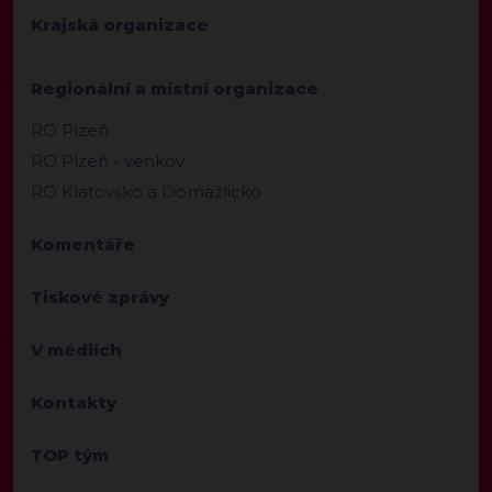
Krajská organizace
Regionální a místní organizace
RO Plzeň
RO Plzeň - venkov
RO Klatovsko a Domažlicko
Komentáře
Tiskové zprávy
V médiích
Kontakty
TOP tým