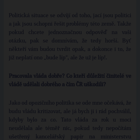
Politická situace se odvíjí od toho, jací jsou politici
a jak jsou schopni řešit problémy této země. Takže
pokud chcete jednoznačnou odpověď na vaši
otázku, pak se domnívám, že tedy horší. Byť
někteří vám budou tvrdit opak, a dokonce i to, že
již neplatí ono „bude líp“, ale že už je líp!.
Pracovala vláda dobře? Co kteří důležití činitelé ve
vládě udělali dobrého a čím ČR uškodili?
Jako od opozičního politika se ode mne očekává, že
budu vládu kritizovat, ale já bych ji i rád pochválil,
kdyby bylo za co. Tato vláda za rok u moci
neudělala ale téměř nic, pokud tedy nepočítám
ušetřený kancelářský papír na ministerstvu