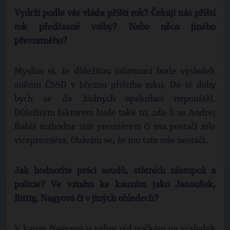
Vydrží podle vás vláda příští rok? Čekají nás příští
rok předčasné volby? Nebo něco jiného
převratného?
Myslím si, že důležitou informací bude výsledek
sněmu ČSSD v březnu příštího roku. Do té doby
bych se do žádných spekulací nepouštěl.
Důležitým faktorem bude také to, zda-li se Andrej
Babiš rozhodne stát premiérem či mu postačí role
vicepremiéra. Obávám se, že mu tato role nestačí.
Jak hodnotíte práci soudů, státních zástupců a
policie? Ve vztahu ke kauzám jako Janoušek,
Rittig, Nagyová či v jiných ohledech?
V kauze Nagyová si velmi rád počkám na výsledek