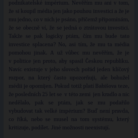
podnikatelské impérium. Nevěřím mu ani v tom,
že si koupil média jen jako pouhou investici a že je
mu jedno, co v nich je psáno, přičemž připomínám,
že se obecně ví, že se jedná o ztrátovou investici.
Takže se pak logicky ptám, čím mu bude tato
investice splacena? No, asi tím, že mu ta média
pomohou jinak. A už vůbec mu nevěřím, že je
v politice jen proto, aby spasil Českou republiku.
Navíc existuje v jeho slovech pořád jeden klíčový
rozpor, na který často upozorňuji, ale bohužel
médii je opomíjen. Pokud totiž platí Babišova teze,
že posledních 25 let se v této zemi jen kradlo a nic
nedělalo, pak se ptám, jak se mu podařilo
vybudovat tak velké impérium? Buď není pravda,
co říká, nebo se musel na tom systému, který
kritizuje, podílet. Jiné možnosti neexistují.