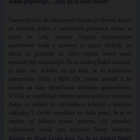
Babiš připravuje... Jaký na to máte názor?
Samotný fakt, že ministrem financí je člověk, který
je zároveň jeden z největších příjemců dotací a
který je coby ministr financí významným
partnerem bank a zároveň je jejich dlužník, je
něco, co považuji za střet zájmů, který snad
nemůže být už jasnější. Že to Andrej Babiš neuzná,
je jeho věc, daleko víc mi vadí, že to koaličním
partnerům ČSSD a KDU-ČSL vůbec nevadí a že
média na tuto skutečnost přestala upozorňovat.
V USA se například ministr nesmí ještě po nějakou
dobu, co odejde ze své funkce, ucházet o veřejné
zakázky. V České republice se stalo praxí, že je to
možné už během řízení rezortu, viz aktuální
miliardový tendr pro majitele firmy Andreje
Babiše ve firmě České lesy. To, že se Andrej Babiš