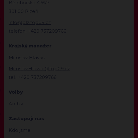
Bělohorská 476/7
301 00 Plzeň
info@plz.top09.cz
telefon: +420 737209766
Krajský manažer
Miroslav Hlaváč
Miroslav.Hlavac@top09.cz
tel.: +420 737209766
Volby
Archiv
Zastupují nás
Kdo jsme