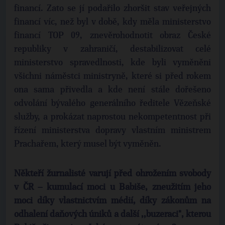
financí. Zato se jí podařilo zhoršit stav veřejných
financí víc, než byl v době, kdy měla ministerstvo
financí TOP 09, znevěrohodnotit obraz České
republiky v zahraničí, destabilizovat celé
ministerstvo spravedlnosti, kde byli vyměněni
všichni náměstci ministryně, které si před rokem
ona sama přivedla a kde není stále dořešeno
odvolání bývalého generálního ředitele Vězeňské
služby, a prokázat naprostou nekompetentnost při
řízení ministerstva dopravy vlastním ministrem
Prachařem, který musel být vyměněn.
Někteří žurnalisté varují před ohrožením svobody
v ČR – kumulací moci u Babiše, zneužitím jeho
moci díky vlastnictvím médií, díky zákonům na
odhalení daňových úniků a další ,,buzeraci", kterou