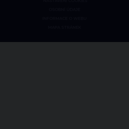
NASTAVENÍ COOKIES
OSOBNÍ ÚDAJE
INFORMACE O WEBU
MAPA STRÁNEK