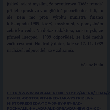
jízlivý, tak si myslím, že premiérovo "Déér frends"
při jeho proslovu v angličtině pobavilo dost lidí, To
ale není nic proti výroku ministra financí
k listopadu 1989, který, myslím si, v pomyslném
žebříčku vede. Na dotaz redaktora, co si myslí, že
přinesl listopad 1989 odpověděl, že lidé mohli
začít cestovat. Na druhý dotaz, kde se 17. 11. 1989
nacházel, odpověděl, že v zahraničí.
Václav Fiala
HTTP://WWW.PARLAMENTNILISTY.CZ/ARENA/TEMA/
BY-MEL-ODSTOUPIT-HNED-JAK-VYSTRIZLIVI-
MISTOPREDSEDA-TOP-09-BY-PRY-RAD-
POCHVALIL-I-VLADU-ALE-OPRAVDU-NEVI-ZA-CO-