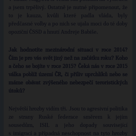
a jsem trpělivý. Ostatně je nutné připomenout, že
to je kauza, kvůli které padla vláda, byly
předčasné volby a po nich se ujala moci do té doby
opoziční ČSSD a hnutí Andreje Babiše.
Jak hodnotíte mezinárodní situaci v roce 2014?
Čím je pro vás svět jiný než na začátku roku? Koho
a čeho se bojíte v roce 2015? Čeká nás v roce 2015
válka poblíž území ČR, či příliv uprchlíků nebo se
máme obávat zvýšeného nebezpečí teroristických
útoků?
Největší hrozby vidím tři. Jsou to agresivní politika
ze strany Ruské federace směrem k jejím
sousedům, ISIL a jeho dopady související
s imigrací a případná neschopnost na tyto hrozby