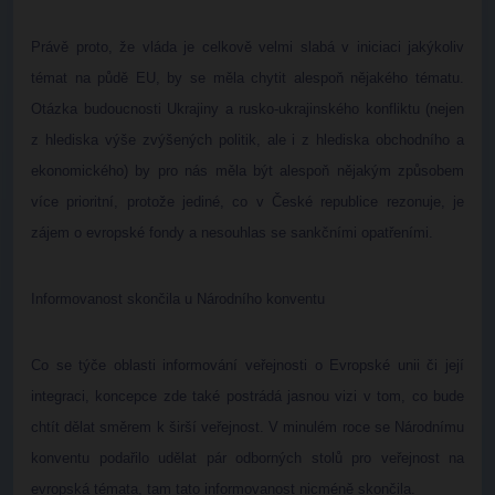
Právě proto, že vláda je celkově velmi slabá v iniciaci jakýkoliv
témat na půdě EU, by se měla chytit alespoň nějakého tématu.
Otázka budoucnosti Ukrajiny a rusko-ukrajinského konfliktu (nejen
z hlediska výše zvýšených politik, ale i z hlediska obchodního a
ekonomického) by pro nás měla být alespoň nějakým způsobem
více prioritní, protože jediné, co v České republice rezonuje, je
zájem o evropské fondy a nesouhlas se sankčními opatřeními.
Informovanost skončila u Národního konventu
Co se týče oblasti informování veřejnosti o Evropské unii či její
integraci, koncepce zde také postrádá jasnou vizi v tom, co bude
chtít dělat směrem k širší veřejnost. V minulém roce se Národnímu
konventu podařilo udělat pár odborných stolů pro veřejnost na
evropská témata, tam tato informovanost nicméně skončila.