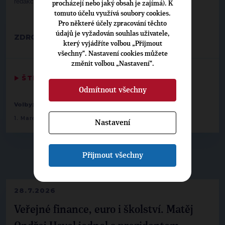
redakční.
procházejí nebo jaký obsah je zajímá). K
tomuto účelu využívá soubory cookies.
Pro některé účely zpracování těchto
údajů je vyžadován souhlas uživatele,
ZDROJ:
EUROAKTIV.CZ
který vyjádříte volbou „Přijmout
všechny“. Nastavení cookies můžete
změnit volbou „Nastavení“.
▶
ŠTÍTKY
◀
Odmítnout všechny
-
-
Volby:
2013 poslanecká sněmovna
Plzeňský
1. Marek Ženíšek
Nastavení
Přijmout všechny
▶
NEPŘEHLÉDNĚTE
◀
28.7.2026
Veřejné finance, euro i školství. Matěj