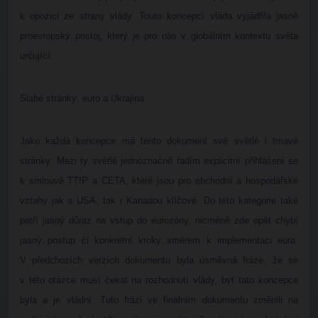
k opozici ze strany vlády. Touto koncepcí vláda vyjádřila jasně
proevropský postoj, který je pro nás v globálním kontextu světa
určující.
Slabé stránky: euro a Ukrajina
Jako každá koncepce má tento dokument své světlé i tmavé
stránky. Mezi ty světlé jednoznačně řadím explicitní přihlášení se
k smlouvě TTIP a CETA, které jsou pro obchodní a hospodářské
vztahy jak s USA, tak i Kanadou klíčové. Do této kategorie také
patří jasný důraz na vstup do eurozóny, nicméně zde opět chybí
jasný postup či konkrétní kroky směrem k implementaci eura.
V předchozích verzích dokumentu byla úsměvná fráze, že se
v této otázce musí čekat na rozhodnutí vlády, byť tato koncepce
byla a je vládní. Tuto frázi ve finálním dokumentu změnili na