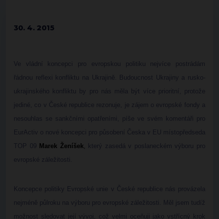
30. 4. 2015
Ve vládní koncepci pro evropskou politiku nejvíce postrádám
řádnou reflexi konfliktu na Ukrajině. Budoucnost Ukrajiny a rusko-
ukrajinského konfliktu by pro nás měla být více prioritní, protože
jediné, co v České republice rezonuje, je zájem o evropské fondy a
nesouhlas se sankčními opatřeními, píše ve svém komentáři pro
EurActiv o nové koncepci pro působení Česka v EU místopředseda
TOP 09
Marek Ženíšek
,
který zasedá v poslaneckém výboru pro
evropské záležitosti.
Koncepce politiky Evropské unie v České republice nás provázela
nejméně půlroku na výboru pro evropské záležitosti. Měl jsem tudíž
možnost sledovat její vývoj, což velmi oceňuji jako vstřícný krok