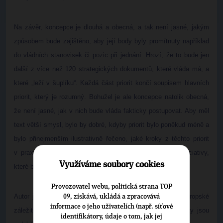
Na závěr, koncepce je dlouhá a obecná, a tak není jasné, jakým
způsobem bude zajištěno, aby její body byly promítnuty například
do vládních stanovisek či pozic při jednání. Hrozí, že to bude jen
další z více než 120 strategických dokumentů, které vláda má, a
které „leží v šuplíku“. Každá část priorit končí soupisem hlavních
priorit, který je rozumný. Bohužel je ale koncepce natolik obecná,
že není jasné, jak v nich bude vláda fakticky postupovat. Aby měl
text větší smysl, bylo by dobré, kdyby priorit bylo poněkud méně a
bylo přinejmenším ilustrativně řečeno, jaké kroky z těchto priorit
v praxi plynou. Slušelo by se odvodit jednu nebo dvě iniciativy,
Využíváme soubory cookies
které by vláda na základě koncepce Bruselu spustila.
Provozovatel webu, politická strana TOP
Autor je místopředsedou TOP 09 a členem Výboru pro evropské
09, získává, ukládá a zpracovává
informace o jeho uživatelích (např. síťové
záležitosti Poslanecké sněmovny ČR. Titulek a mezititulky jsou
identifikátory, údaje o tom, jak jej