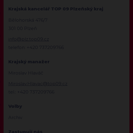
Krajská kancelář TOP 09 Plzeňský kraj
Bělohorská 476/7
301 00 Plzeň
info@plz.top09.cz
telefon: +420 737209766
Krajský manažer
Miroslav Hlaváč
Miroslav.Hlavac@top09.cz
tel.: +420 737209766
Volby
Archiv
Zastupují nás