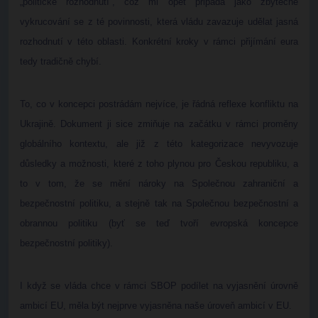
„politické rozhodnutí“, což mi opět připadá jako zbytečné
vykrucování se z té povinnosti, která vládu zavazuje udělat jasná
rozhodnutí v této oblasti. Konkrétní kroky v rámci přijímání eura
tedy tradičně chybí.
To, co v koncepci postrádám nejvíce, je řádná reflexe konfliktu na
Ukrajině. Dokument ji sice zmiňuje na začátku v rámci proměny
globálního kontextu, ale již z této kategorizace nevyvozuje
důsledky a možnosti, které z toho plynou pro Českou republiku, a
to v tom, že se mění nároky na Společnou zahraniční a
bezpečnostní politiku, a stejně tak na Společnou bezpečnostní a
obrannou politiku (byť se teď tvoří evropská koncepce
bezpečnostní politiky).
I když se vláda chce v rámci SBOP podílet na vyjasnění úrovně
ambicí EU, měla být nejprve vyjasněna naše úroveň ambicí v EU.