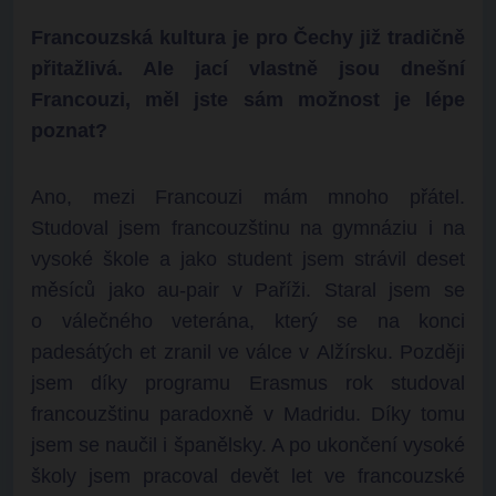
Francouzská kultura je pro Čechy již tradičně
přitažlivá. Ale jací vlastně jsou dnešní
Francouzi, měl jste sám možnost je lépe
poznat?
Ano, mezi Francouzi mám mnoho přátel.
Studoval jsem francouzštinu na gymnáziu i na
vysoké škole a jako student jsem strávil deset
měsíců jako au-pair v Paříži. Staral jsem se
o válečného veterána, který se na konci
padesátých et zranil ve válce v Alžírsku. Později
jsem díky programu Erasmus rok studoval
francouzštinu paradoxně v Madridu. Díky tomu
jsem se naučil i španělsky. A po ukončení vysoké
školy jsem pracoval devět let ve francouzské