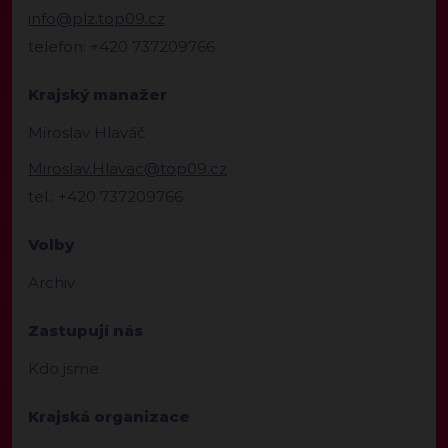
info@plz.top09.cz
telefon: +420 737209766
Krajský manažer
Miroslav Hlaváč
Miroslav.Hlavac@top09.cz
tel.: +420 737209766
Volby
Archiv
Zastupují nás
Kdo jsme
Krajská organizace