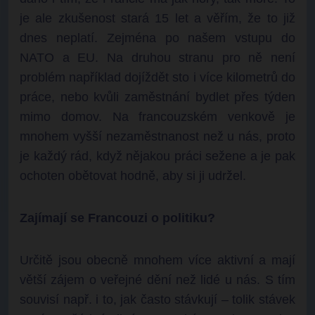
je ale zkušenost stará 15 let a věřím, že to již
dnes neplatí. Zejména po našem vstupu do
NATO a EU. Na druhou stranu pro ně není
problém například dojíždět sto i více kilometrů do
práce, nebo kvůli zaměstnání bydlet přes týden
mimo domov. Na francouzském venkově je
mnohem vyšší nezaměstnanost než u nás, proto
je každý rád, když nějakou práci sežene a je pak
ochoten obětovat hodně, aby si ji udržel.
Zajímají se Francouzi o politiku?
Určitě jsou obecně mnohem více aktivní a mají
větší zájem o veřejné dění než lidé u nás. S tím
souvisí např. i to, jak často stávkují – tolik stávek