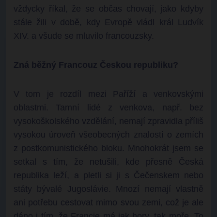
vždycky říkal, že se občas chovají, jako kdyby
stále žili v době, kdy Evropě vládl král Ludvík
XIV. a všude se mluvilo francouzsky.
Zná běžný Francouz Českou republiku?
V tom je rozdíl mezi Paříží a venkovskými
oblastmi. Tamní lidé z venkova, např. bez
vysokoškolského vzdělání, nemají zpravidla příliš
vysokou úroveň všeobecných znalostí o zemích
z postkomunistického bloku. Mnohokrát jsem se
setkal s tím, že netušili, kde přesně Česká
republika leží, a pletli si ji s Čečenskem nebo
státy bývalé Jugoslávie. Mnozí nemají vlastně
ani potřebu cestovat mimo svou zemi, což je ale
dáno i tím, že Francie má jak hory, tak moře. To