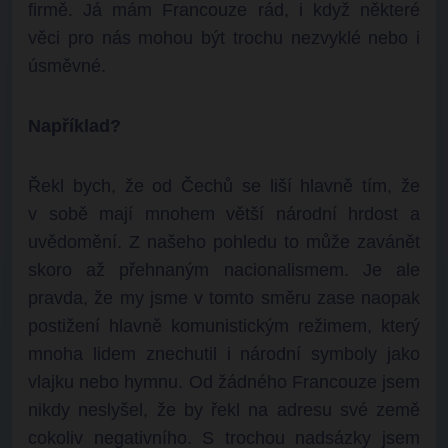
firmě. Já mám Francouze rád, i když některé
věci pro nás mohou být trochu nezvyklé nebo i
úsměvné.
Například?
Řekl bych, že od Čechů se liší hlavně tím, že
v sobě mají mnohem větší národní hrdost a
uvědomění. Z našeho pohledu to může zavánět
skoro až přehnaným nacionalismem. Je ale
pravda, že my jsme v tomto směru zase naopak
postižení hlavně komunistickým režimem, který
mnoha lidem znechutil i národní symboly jako
vlajku nebo hymnu. Od žádného Francouze jsem
nikdy neslyšel, že by řekl na adresu své země
cokoliv negativního. S trochou nadsázky jsem