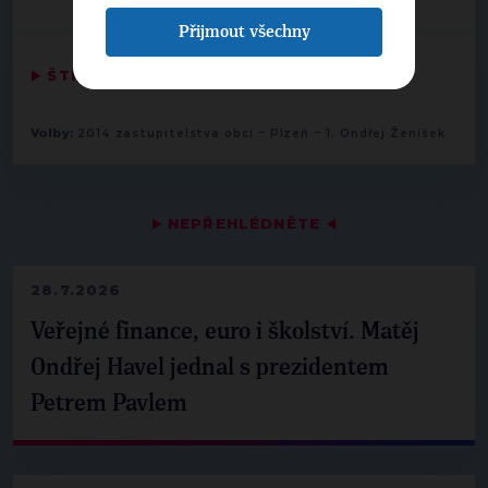
Přijmout všechny
▶
ŠTÍTKY
◀
-
-
Volby:
2014 zastupitelstva obcí
Plzeň
1. Ondřej Ženíšek
▶
NEPŘEHLÉDNĚTE
◀
28.7.2026
Veřejné finance, euro i školství. Matěj
Ondřej Havel jednal s prezidentem
Petrem Pavlem