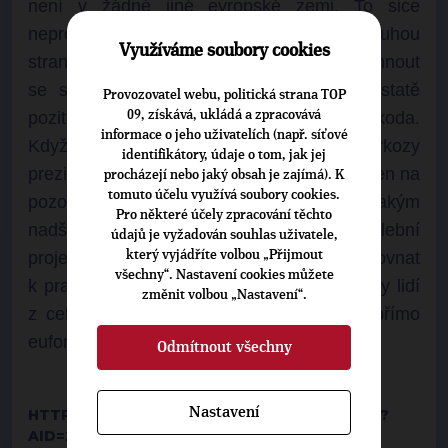
není v žádné jiné evropské zemi. To sice
neprospívá jejich ekonomice, ale na druhou
Využíváme soubory cookies
stranu tato jejich vlastnost, schopnost nadchnout
se společně pro veřejnou věc, je v podstatě
Provozovatel webu, politická strana TOP
09, získává, ukládá a zpracovává
pozitivní a v Čechách skoro chybí, což je škoda.
informace o jeho uživatelích (např. síťové
Když v roce 2013 připravoval Sarkozy
identifikátory, údaje o tom, jak jej
prezidentskou kampaň, strávil jsem tam týden na
procházejí nebo jaký obsah je zajímá). K
tomuto účelu využívá soubory cookies.
pozorování. Asi největším zážitkem bylo, s jakým
Pro některé účely zpracování těchto
nadšením veřejnosti se setkal jeho předvolební
údajů je vyžadován souhlas uživatele,
který vyjádříte volbou „Přijmout
projev na prostranství, které se dá přirovnat
všechny“. Nastavení cookies můžete
k pražskému stadionu na Letné. Přijely davy lidí
změnit volbou „Nastavení“.
z celé Francie s vlajkami a nálada byla přímo
euforická, jako při fotbalovém zápase.
Odmítnout všechny
Nastavení
HTTP://M.NOVINKY.CZ/VASE-ZPRAVY/ZPRAVA?
AID=26868