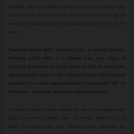
tykadélek nebo vystrčeného pozadí, tam je to spíše otázka vkusu
daného člověka. Přestože se tím někomu vysmívá, provokuje, tak
pokud jej neohrožuje na životě, tak na toto bychom měli mít všichni
právo.
Prezident skončil další “spanilou jízdu“ po jižních Čechách.
Prakticky každý měsíc je v nějakém kraji. Jsou hlasy, že
rozděluje společnost, na druhé straně se říká, že jezdí proto,
aby naslouchal, slyšel a viděl a jakožto přímou volbou zvolený
prezident chce slyšet názory konkrétních obyčejných lidí. Co
říkáte tomu, zda náladu stmeluje či spíše komplikuje?
Od začátku svého zvolení podniká po celé České republice tyto
jízdy a proti tomu rozhodně vůbec nic nemám. Myslím si, že je
dobře, že cestuje po naší zemi. Otázka je, zda to dělá proto, aby