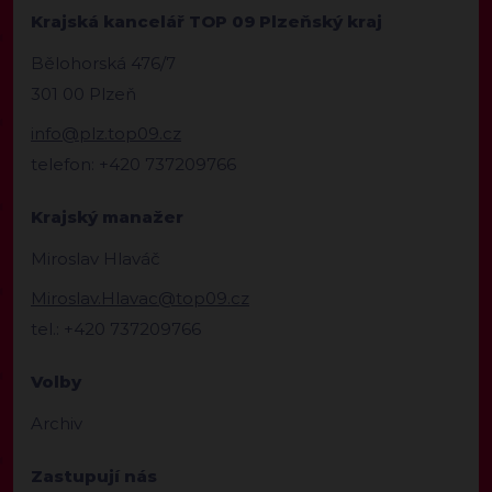
Krajská kancelář TOP 09 Plzeňský kraj
Bělohorská 476/7
301 00 Plzeň
info@plz.top09.cz
telefon: +420 737209766
Krajský manažer
Miroslav Hlaváč
Miroslav.Hlavac@top09.cz
tel.: +420 737209766
Volby
Archiv
Zastupují nás