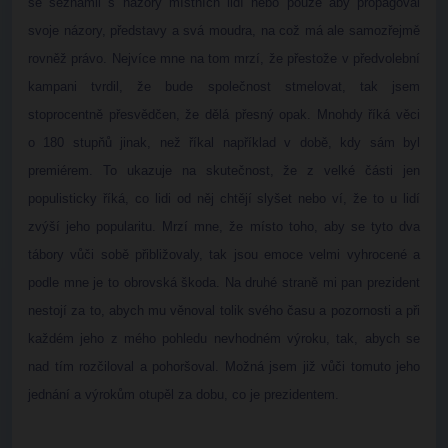
se seznámil s názory místních lidí nebo pouze aby propagoval
svoje názory, představy a svá moudra, na což má ale samozřejmě
rovněž právo. Nejvíce mne na tom mrzí, že přestože v předvolební
kampani tvrdil, že bude společnost stmelovat, tak jsem
stoprocentně přesvědčen, že dělá přesný opak. Mnohdy říká věci
o 180 stupňů jinak, než říkal například v době, kdy sám byl
premiérem. To ukazuje na skutečnost, že z velké části jen
populisticky říká, co lidi od něj chtějí slyšet nebo ví, že to u lidí
zvýší jeho popularitu. Mrzí mne, že místo toho, aby se tyto dva
tábory vůči sobě přibližovaly, tak jsou emoce velmi vyhrocené a
podle mne je to obrovská škoda. Na druhé straně mi pan prezident
nestojí za to, abych mu věnoval tolik svého času a pozornosti a při
každém jeho z mého pohledu nevhodném výroku, tak, abych se
nad tím rozčiloval a pohoršoval. Možná jsem již vůči tomuto jeho
jednání a výrokům otupěl za dobu, co je prezidentem.