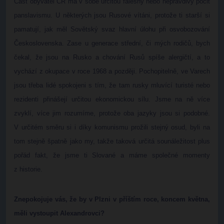
Část obyvatel ČR má v sobě určitou falešný nebo nepravdivý pocit
panslavismu. U některých jsou Rusové vítáni, protože ti starší si
pamatují, jak měl Sovětský svaz hlavní úlohu při osvobozování
Československa. Zase u generace střední, či mých rodičů, bych
čekal, že jsou na Rusko a chování Rusů spíše alergičtí, a to
vychází z okupace v roce 1968 a později. Pochopitelně, ve Varech
jsou třeba lidé spokojeni s tím, že tam rusky mluvící turisté nebo
rezidenti přinášejí určitou ekonomickou sílu. Jsme na ně více
zvyklí, více jim rozumíme, protože oba jazyky jsou si podobné.
V určitém směru si i díky komunismu prožili stejný osud, byli na
tom stejně špatně jako my, takže taková určitá sounáležitost plus
pořád fakt, že jsme ti Slované a máme společné momenty
z historie.
Znepokojuje vás, že by v Plzni v příštím roce, koncem května,
měli vystoupit Alexandrovci?