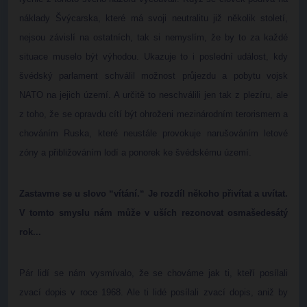
náklady Švýcarska, které má svoji neutralitu již několik století,
nejsou závislí na ostatních, tak si nemyslím, že by to za každé
situace muselo být výhodou. Ukazuje to i poslední událost, kdy
švédský parlament schválil možnost průjezdu a pobytu vojsk
NATO na jejich území. A určitě to neschválili jen tak z plezíru, ale
z toho, že se opravdu cítí být ohroženi mezinárodním terorismem a
chováním Ruska, které neustále provokuje narušováním letové
zóny a přibližováním lodí a ponorek ke švédskému území.
Zastavme se u slovo “vítání.“ Je rozdíl někoho přivítat a uvítat.
V tomto smyslu nám může v uších rezonovat osmašedesátý
rok...
Pár lidí se nám vysmívalo, že se chováme jak ti, kteří posílali
zvací dopis v roce 1968. Ale ti lidé posílali zvací dopis, aniž by