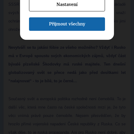
SSSR nebo Rusko v minulosti nechovaly tak špatně. Na základě
Nastavení
svých historických zkušeností se tedy zmíněné země snaží
ochránit svoji bezpečnost a nemyslím si, že by bylo Rusko jimi
Přijmout všechny
ohroženo.
Nevytváří se tu jakási fóbie ze všeho možného? Vždyť i Rusko
má v Evropě spoustu svých ekonomických zájmů, vždyť část
bývalé plzeňské Škodovky má ruské majitele. Ten dnešní
globalizovaný svět se přece nedá jako před desítkami let
“nalajnovat“ - to je bílé, to je černé...
Současný svět a evropská politika rozhodně není černobílá. To je
další věc, která mne často na české společnosti mrzí je, že tyto
věci vnímá právě pouze černobíle. Nejsem přesvědčen, že by
hrozilo přímé vojenské napadení České republiky z Ruska. Co se
však děje, to je ruská propaganda. Ani pro Rusko není dobré, aby