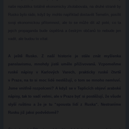
naše republika totálně ekonomicky zkolabovala, na druhé straně by
Rusko bylo rádo, když by mohlo například dostavět Temelín, posílit
svoji ekonomickou přítomnost, ale to se může dít až poté, co ta
jejich propaganda bude úspěšná a českým občanů to nebude jen
vadit, ale budou to vítat.
A ještě Rusko. Z naší historie je stále znát myšlenka
panslavismu, mnohdy jistě uměle přiživovaná. Vzpomeňme
ruské nápisy v Karlových Varech, prakticky ruské čtvrtě
v Praze, na to si moc lidé nestěžují, o tom se mnoho nemluví.
Jsme vnitřně rozpolceni? A když se v Teplicích objeví arabské
nápisy, tak to vadí velmi, ale v Praze byť si postěžují, že všude
slyší ruštinu a že je tu “spousta lidí z Ruska“. Nestraníme
Rusku již jaksi podvědomě?