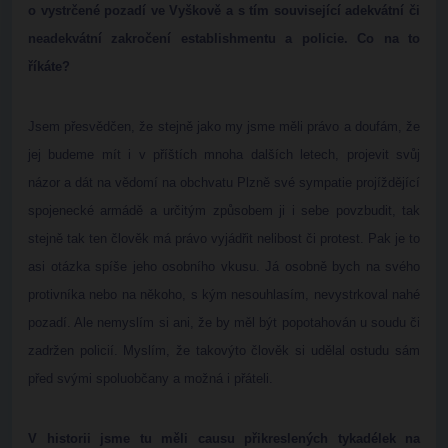
o vystrčené pozadí ve Vyškově a s tím související adekvátní či
neadekvátní zakročení establishmentu a policie. Co na to
říkáte?
Jsem přesvědčen, že stejně jako my jsme měli právo a doufám, že
jej budeme mít i v příštích mnoha dalších letech, projevit svůj
názor a dát na vědomí na obchvatu Plzně své sympatie projíždějící
spojenecké armádě a určitým způsobem ji i sebe povzbudit, tak
stejně tak ten člověk má právo vyjádřit nelibost či protest. Pak je to
asi otázka spíše jeho osobního vkusu. Já osobně bych na svého
protivníka nebo na někoho, s kým nesouhlasím, nevystrkoval nahé
pozadí. Ale nemyslím si ani, že by měl být popotahován u soudu či
zadržen policií. Myslím, že takovýto člověk si udělal ostudu sám
před svými spoluobčany a možná i přáteli.
V historii jsme tu měli causu přikreslených tykadélek na