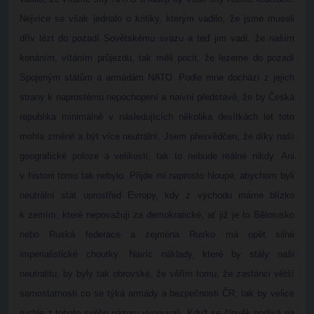
Nejvíce se však jednalo o kritiky, kterým vadilo, že jsme museli
dřív lézt do pozadí Sovětskému svazu a teď jim vadí, že naším
konáním, vítáním průjezdu, tak měli pocit, že lezeme do pozadí
Spojeným státům a armádám NATO. Podle mne dochází z jejich
strany k naprostému nepochopení a naivní představě, že by Česká
republika minimálně v následujících několika desítkách let toto
mohla změnit a být více neutrální. Jsem přesvědčen, že díky naší
geografické poloze a velikosti, tak to nebude reálné nikdy. Ani
v historii tomu tak nebylo. Přijde mi naprosto hloupé, abychom byli
neutrální stát uprostřed Evropy, kdy z východu máme blízko
k zemím, které nepovažuji za demokratické, ať již je to Bělorusko
nebo Ruská federace a zejména Rusko má opět silné
imperialistické choutky. Navíc náklady, které by stály naši
neutralitu, by byly tak obrovské, že věřím tomu, že zastánci větší
samostatnosti co se týká armády a bezpečnosti ČR, tak by velice
rychle z tohoto svého názoru vycouvali. Když se člověk podívá na