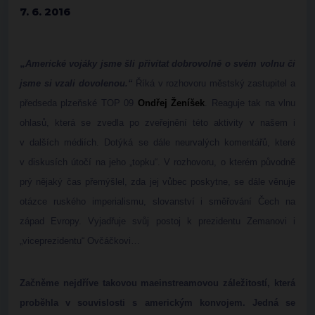
7. 6. 2016
„
Americké vojáky jsme šli přivítat dobrovolně o svém volnu či
jsme si vzali dovolenou.“
Říká v rozhovoru městský zastupitel a
předseda plzeňské TOP 09
Ondřej Ženíšek
. Reaguje tak na vlnu
ohlasů, která se zvedla po zveřejnění této aktivity v našem i
v dalších médiích. Dotýká se dále neurvalých komentářů, které
v diskusích útočí na jeho „topku“. V rozhovoru, o kterém původně
prý nějaký čas přemýšlel, zda jej vůbec poskytne, se dále věnuje
otázce ruského imperialismu, slovanství i směřování Čech na
západ Evropy. Vyjadřuje svůj postoj k prezidentu Zemanovi i
„viceprezidentu“ Ovčáčkovi…
Začněme nejdříve takovou maeinstreamovou záležitostí, která
proběhla v souvislosti s americkým konvojem. Jedná se