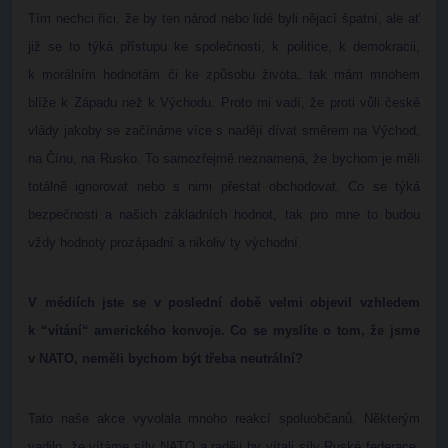
Tím nechci říci, že by ten národ nebo lidé byli nějací špatní, ale ať
již se to týká přístupu ke společnosti, k politice, k demokracii,
k morálním hodnotám či ke způsobu života, tak mám mnohem
blíže k Západu než k Východu. Proto mi vadí, že proti vůli české
vlády jakoby se začínáme více s nadějí dívat směrem na Východ,
na Čínu, na Rusko. To samozřejmě neznamená, že bychom je měli
totálně ignorovat nebo s nimi přestat obchodovat. Co se týká
bezpečnosti a našich základních hodnot, tak pro mne to budou
vždy hodnoty prozápadní a nikoliv ty východní.
V médiích jste se v poslední době velmi objevil vzhledem
k “vítání“ amerického konvoje. Co se myslíte o tom, že jsme
v NATO, neměli bychom být třeba neutrální?
Tato naše akce vyvolala mnoho reakcí spoluobčanů. Některým
vadilo, že vítáme síly NATO a raději by vítali síly Ruské federace.