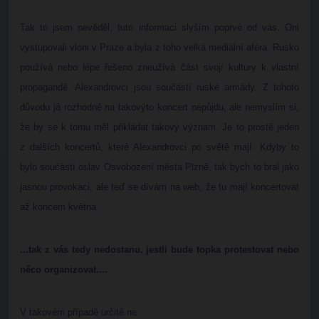
Tak to jsem nevěděl, tuto informaci slyším poprvé od vás. Oni
vystupovali vloni v Praze a byla z toho velká mediální aféra. Rusko
používá nebo lépe řešeno zneužívá část svojí kultury k vlastní
propagandě. Alexandrovci jsou součástí ruské armády. Z tohoto
důvodu já rozhodně na takovýto koncert nepůjdu, ale nemyslím si,
že by se k tomu měl přikládat takový význam. Je to prostě jeden
z dalších koncertů, které Alexandrovci po světě mají. Kdyby to
bylo součástí oslav Osvobození města Plzně, tak bych to bral jako
jasnou provokaci, ale teď se dívám na web, že tu mají koncertovat
až koncem května
...tak z vás tedy nedostanu, jestli bude topka protestovat nebo
něco organizovat....
V takovém případě určitě ne.