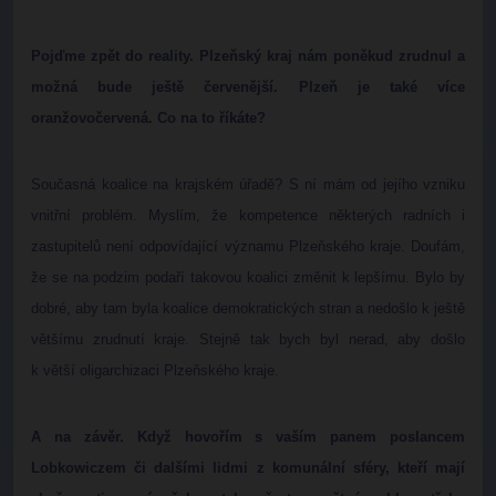
Pojďme zpět do reality. Plzeňský kraj nám poněkud zrudnul a
možná bude ještě červenější. Plzeň je také více
oranžovočervená. Co na to říkáte?
Současná koalice na krajském úřadě? S ní mám od jejího vzniku
vnitřní problém. Myslím, že kompetence některých radních i
zastupitelů není odpovídající významu Plzeňského kraje. Doufám,
že se na podzim podaří takovou koalici změnit k lepšímu. Bylo by
dobré, aby tam byla koalice demokratických stran a nedošlo k ještě
většímu zrudnutí kraje. Stejně tak bych byl nerad, aby došlo
k větší oligarchizaci Plzeňského kraje.
A na závěr. Když hovořím s vaším panem poslancem
Lobkowiczem či dalšími lidmi z komunální sféry, kteří mají