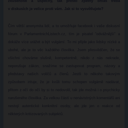
zkušenosti a úspěchy, tak přesto zpětný ohlas třeba
v diskusích je velice proti vám. Jak si to vysvětlujete?
Čím větší anonymita lidí, a to umožňuje facebook i vaše diskusní
fórum v ParlamentnichListech.cz, tím je pisatel “odvážnější“ a
dokáže více urážet a být vulgární. To mi přijde jako lidsky nízké a
ubohé, ale je to věc každého člověka. Jsem přesvědčen, že se
všichni chováme slušně, kompetentně, nikdo z nás nekrade,
neporušuje zákon, snažíme se zastupovat program, názory a
představy našich voličů a členů. Jestli to někoho takovým
způsobem irituje, že je kvůli tomu schopen vulgárně nadávat,
přitom z očí do očí by si to nedovolil, tak jde možná i o psychicky
narušeného člověka. Za velkou částí u nenávistných komentářů ani
nestojí autentické konkrétní osoby, ale jde jen o reakce od
některých kritizovaných subjektů.