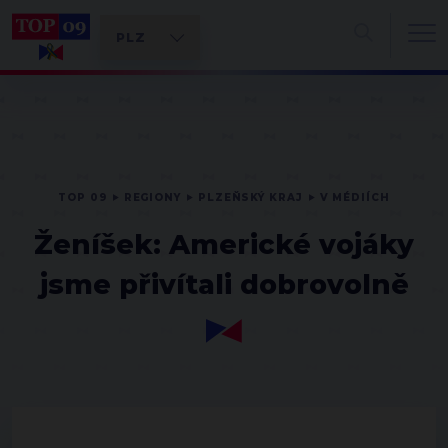
TOP 09
REGIONY
PLZEŇSKÝ KRAJ
V MÉDIÍCH
Ženíšek: Americké vojáky
jsme přivítali dobrovolně