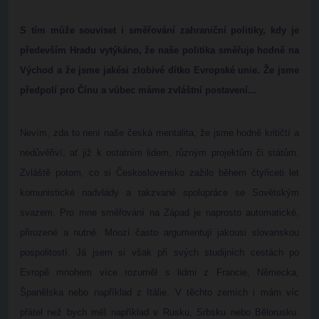
S tím může souviset i směřování zahraniční politiky, kdy je
především Hradu vytýkáno, že naše politika směřuje hodně na
Východ a že jsme jakési zlobivé dítko Evropské unie. Že jsme
předpolí pro Čínu a vůbec máme zvláštní postavení...
Nevím, zda to není naše česká mentalita, že jsme hodně kritičtí a
nedůvěřiví, ať již k ostatním lidem, různým projektům či státům.
Zvláště potom, co si Československo zažilo během čtyřiceti let
komunistické nadvlády a takzvané spolupráce se Sovětským
svazem. Pro mne směřování na Západ je naprosto automatické,
přirozené a nutné. Mnozí často argumentují jakousi slovanskou
pospolitostí. Já jsem si však při svých studijních cestách po
Evropě mnohem více rozuměl s lidmi z Francie, Německa,
Španělska nebo například z Itálie. V těchto zemích i mám víc
přátel než bych měl například v Rusku, Srbsku nebo Bělorusku.