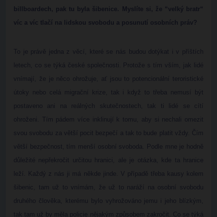
billboardech, pak tu byla šibenice. Myslíte si, že “velký bratr“
víc a víc tlačí na lidskou svobodu a posunutí osobních práv?
To je právě jedna z věcí, které se nás budou dotýkat i v příštích
letech, co se týká české společnosti. Protože s tím vším, jak lidé
vnímají, že je něco ohrožuje, ať jsou to potencionální teroristické
útoky nebo celá migrační krize, tak i když to třeba nemusí být
postaveno ani na reálných skutečnostech, tak ti lidé se cítí
ohroženi. Tím pádem více inklinují k tomu, aby si nechali omezit
svou svobodu za větší pocit bezpečí a tak to bude platit vždy. Čím
větší bezpečnost, tím menší osobní svoboda. Podle mne je hodně
důležité nepřekročit určitou hranici, ale je otázka, kde ta hranice
leží. Každý z nás ji má někde jinde. V případě třeba kausy kolem
šibenic, tam už to vnímám, že už to naráží na osobní svobodu
druhého člověka, kterému bylo vyhrožováno jemu i jeho blízkým,
tak tam už by měla policie nějakým způsobem zakročit. Co se týká