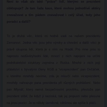
Není to však ale také “práce“ lidí, kterými se prezident
obklopuje? Je tam řada kaus, které mohou jednotlivé aktéry
znevažovat a tím pádem znevažovat i celý úřad, tedy jeho
poradci a další?
To je druhá věc, která mi hodně vadí na našem prezidentu
Zemanovi. Jedna věc jsou jeho výroky a chování a další věcí je
právě skupina lidí, která je s ním na Hradě. Pro mne jsou to
naprosto nedůvěryhodní lidé, mnozí z nich napojeni na určité
podnikatelské struktury zejména z Ruska. Mnohé z nich pojí
přátelství s bývalými členy KGB a “viceprezident“ pan Ovčáček,
u kterého mnohdy nevíme, zda je mluvčí nebo viceprezident,
mnohdy nahrazuje pana prezidenta při různých prohlášení. Nebo
pan Mlynář, který nemá bezpečnostní prověrku, přestože pan
prezident slíbil, že když jí nezíská, tak jej propustí nebo přesune
na jinou pozici. Je to někdy úsměvné, většinou ale spíše k pláči.