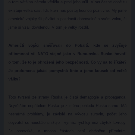
o tom většina národa věděla a proti jeho vůli. V současné době tu
existuje velká část lidí, kteří náš postoj hodnotí pozitivně. My jsme
americké vojáky šli přivítat a pozdravit dobrovolně o svém volnu, či
jsme si vzali dovolenou. V tom je velký rozdíl.
Američtí vojáci směřovali do Pobaltí, kde se zvyšuje
přítomnost sil NATO stejně jako v Rumunsku. Rusko hovoří
o tom, že to je ohrožení jeho bezpečnosti. Co vy na to říkáte?
Je prolomena jakási pomyslná linie a jsme kousek od velké
války?
Toto tvrzení ze strany Ruska je čistá demagogie a propaganda.
Největším nepřítelem Ruska je z mého pohledu Rusko samo. Má
nesmírné problémy, je závislé na vývozu surovin, počet jeho
obyvatel se neustále snižuje - vymírá rychleji než zbytek Evropy.
Je obrovské, v mnoha částech není chráněno přírodními