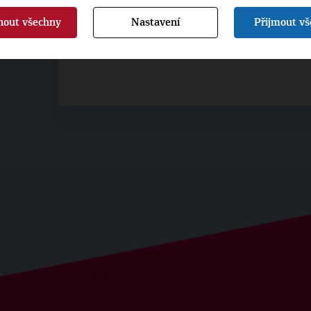
▶
ŠTÍTKY
◀
nout všechny
Nastavení
Přijmout v
Osobnosti:
Michal Vozobule