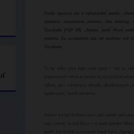
Podle opozice jde o vyhazování peněz. „
Domn
statisíců, maximálně miliónu. Dva milióny, 
Vozobule (TOP 09).
„Nevím, jestli Plzeň potř
stabilní. Za posledních pár let budeme mít ji
Vozobule.
To by mělo nové logo snad splnit – má se objev
uť
prezentacích města a neměla by jej využívat pouze
města, ale i městských obvodů, příspěvkových or
společností,“ uvedl náměstek.
Hotovo má být do konce roku, teď udělali radní prvn
logo vybírat. Kromě Baxy v ní bude primátor Mart
grafik Jan Košťál a výtvarník Karel Syka. Zbývajíc