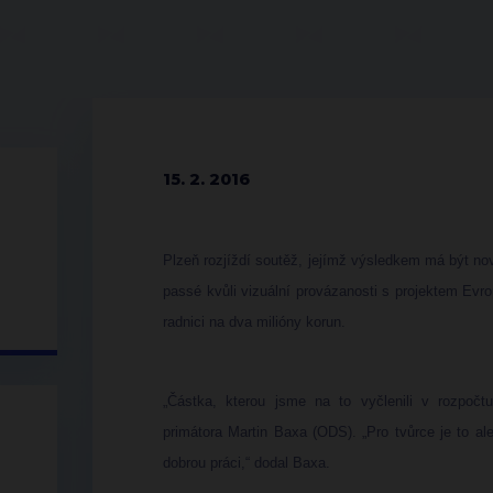
15. 2. 2016
Plzeň rozjíždí soutěž, jejímž výsledkem má být nov
passé kvůli vizuální provázanosti s projektem Evr
radnici na dva milióny korun.
„Částka, kterou jsme na to vyčlenili v rozpočt
primátora Martin Baxa (ODS). „Pro tvůrce je to a
dobrou práci,“ dodal Baxa.