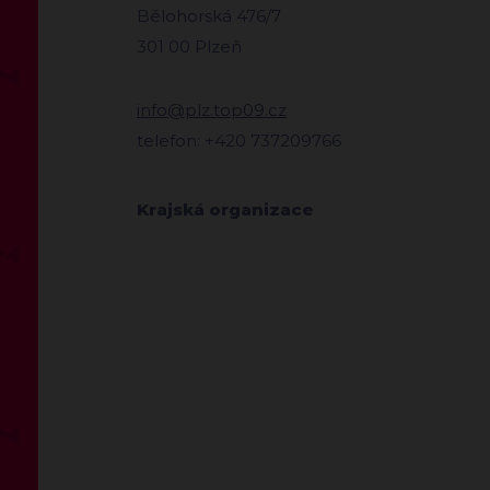
Bělohorská 476/7
301 00 Plzeň
info@plz.top09.cz
telefon: +420 737209766
Krajská organizace