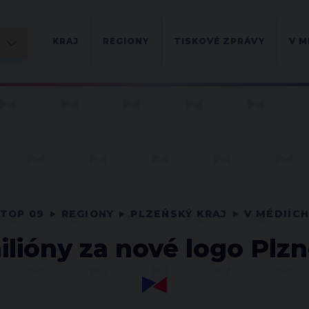
KRAJ
REGIONY
TISKOVÉ ZPRÁVY
V M
TOP 09
REGIONY
PLZEŇSKÝ KRAJ
V MÉDIÍC
lióny za nové logo Plzn