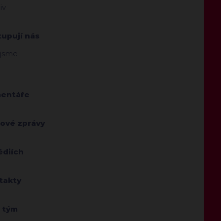
iv
tupují nás
 jsme
entáře
kové zprávy
édiích
takty
 tým