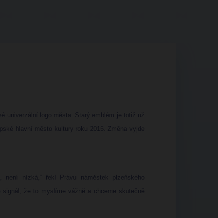
é univerzální logo města. Starý emblém je totiž už
opské hlavní město kultury roku 2015. Změna vyjde
u, není nízká,“ řekl Právu náměstek plzeňského
le signál, že to myslíme vážně a chceme skutečně