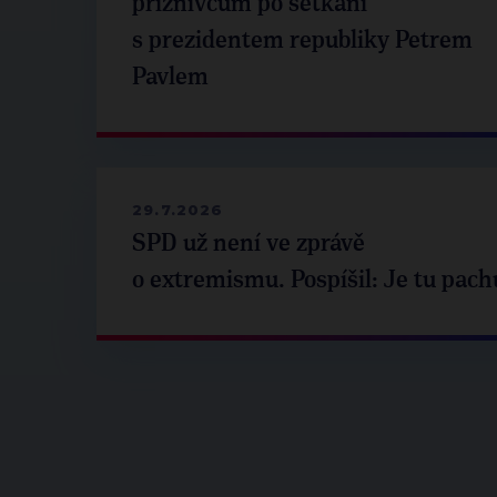
příznivcům po setkání
s prezidentem republiky Petrem
Pavlem
29.7.2026
SPD už není ve zprávě
o extremismu. Pospíšil: Je tu pach