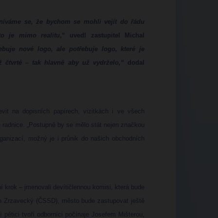
íváme se, že bychom se mohli vejít do řádu
to je mimo realitu
,“ uvedl zastupitel Michal
ebuje nové logo, ale potřebuje logo, které je
ž čtvrté – tak hlavně aby už vydrželo,“
dodal
it na dopisních papírech, vizitkách i ve všech
 radnice. „Postupně by se mělo stát nejen značkou
ganizací, možný je i průnik do našich obchodních
í krok – jmenovali devítičlennou komisi, která bude
in Zrzavecký (ČSSD), město bude zastupovat ještě
í pětici tvoří odborníci počínaje Josefem Mišterou,