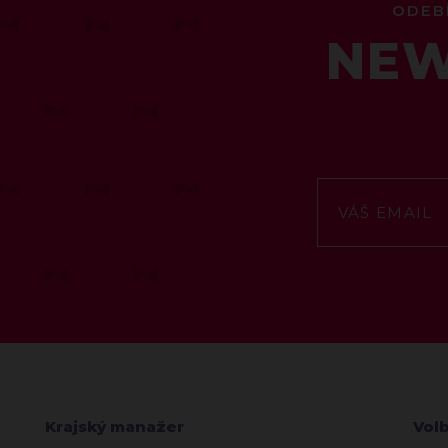
ODEB
NEW
Krajský manažer
Vol