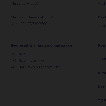
Miroslav Hlaváč
Arch
Miroslav.Hlavac@top09.cz
Zas
tel.: +420 737209766
Kdo
Regionální a místní organizace
Kom
RO Plzeň
Tis
RO Plzeň - venkov
RO Klatovsko a Domažlicko
V m
Kon
TOP