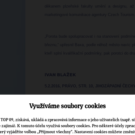
děkanem plzeňské fakulty umění a designu, až 
marketingové komunikace agentury Czech Tourism
„Porota bude spolupracovat i na stanovení podmín
březnu,“ upřesnil Baxa, podle něhož město navíc p
kteří splní kvalifikační podmínky, pak porotci do dr
IVAN BLAŽEK
5.2.2016, PRÁVO, STR. 10, JIHOZÁPADNÍ ČECH
Využíváme soubory cookies
TOP 09, získává, ukládá a zpracovává informace o jeho uživatelích (např. sí
je zajímá). K tomuto účelu využívá soubory cookies. Pro některé účely zpra
terý vyjádříte volbou „Přijmout všechny“. Nastavení cookies můžete změni