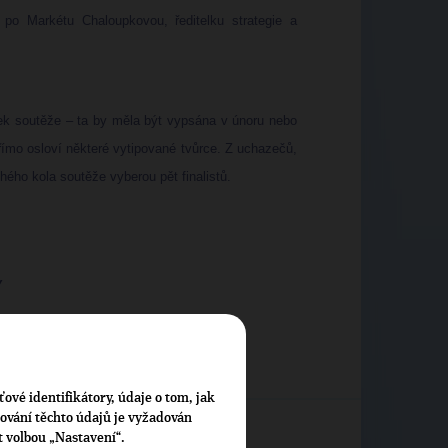
po Markétu Chaloupkovou, ředitelku strategie a
.
ek soutěže – ta by měla být vypsána v únoru nebo
římo osloví některé vytipované tvůrce. Z uchazečů,
uhého kola soutěže vyberou pět finalistů.
Y
ťové identifikátory, údaje o tom, jak
cování těchto údajů je vyžadován
t volbou „Nastavení“.