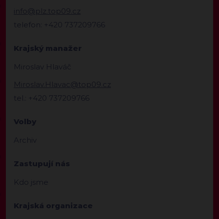
info@plz.top09.cz
telefon: +420 737209766
Krajský manažer
Miroslav Hlaváč
Miroslav.Hlavac@top09.cz
tel.: +420 737209766
Volby
Archiv
Zastupují nás
Kdo jsme
Krajská organizace