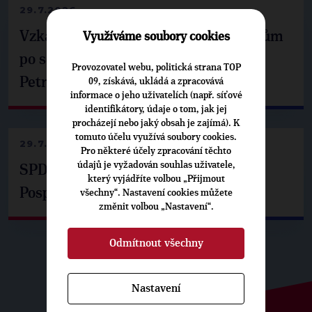
29.7.2026
Vzkaz Matěje Ondřeje Havla příznivcům
Využíváme soubory cookies
po setkání s prezidentem republiky
Provozovatel webu, politická strana TOP
Petrem Pavlem
09, získává, ukládá a zpracovává
informace o jeho uživatelích (např. síťové
identifikátory, údaje o tom, jak jej
procházejí nebo jaký obsah je zajímá). K
tomuto účelu využívá soubory cookies.
29.7.2026
Pro některé účely zpracování těchto
údajů je vyžadován souhlas uživatele,
SPD už není ve zprávě o extremismu.
který vyjádříte volbou „Přijmout
Pospíšil: Je tu pachuť
všechny“. Nastavení cookies můžete
změnit volbou „Nastavení“.
Odmítnout všechny
Nastavení