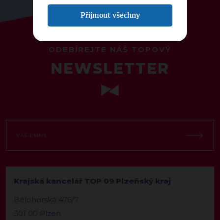
Přijmout všechny
ODEBÍREJTE NÁŠ TOPOVÝ
NEWSLETTER
Krajská kancelář TOP 09 Plzeňský kraj
Bělohorská 476/7
301 00 Plzeň