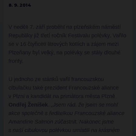
8. 9. 2014
V neděli 7. září proběhl na plzeňském náměstí
Republiky již třetí ročník Festivalu polévky. Vařilo
se v 16 čtyřiceti litrových kotlích a zájem mezi
Plzeňany byl velký, na polévky se stály dlouhé
fronty.
U jednoho ze stánků vařil francouzskou
cibulačku také prezident Francouzské aliance
v Plzni a kandidát na primátora města Plzně
Ondřej Ženíšek
.
„Jsem rád, že jsem se mohl
akce společně s ředitelkou Francouzské aliance
Amandine Salmon zúčastnit. Nakonec jsme
s naší cibulovou polévkou umístili na krásném