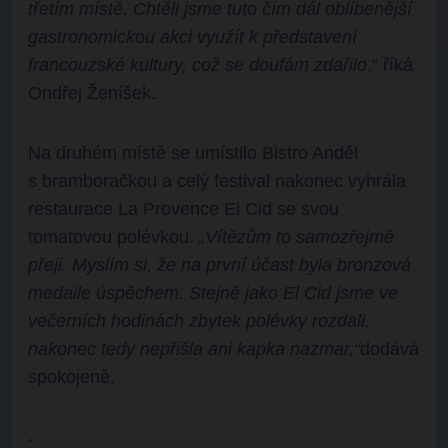
třetím místě. Chtěli jsme tuto čím dál oblíbenější
gastronomickou akci využít k představení
francouzské kultury, což se doufám zdařilo
,“ říká
Ondřej Ženíšek.
Na druhém místě se umístilo Bistro Anděl
s bramboračkou a celý festival nakonec vyhrála
restaurace La Provence El Cid se svou
tomatovou polévkou.
„Vítězům to samozřejmě
přeji. Myslím si, že na první účast byla bronzová
medaile úspěchem. Stejně jako El Cid jsme ve
večerních hodinách zbytek polévky rozdali,
nakonec tedy nepřišla ani kapka nazmar,“
dodává
spokojeně.
.