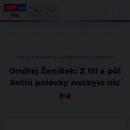
TOP 09
REGIONY
PLZEŇSKÝ KRAJ
V MÉDIÍCH
Ondřej Ženíšek: Z tří a půl
kotlů polévky nezbylo nic